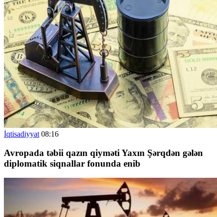
İqtisadiyyat
08:16
Avropada təbii qazın qiyməti Yaxın Şərqdən gələn
diplomatik siqnallar fonunda enib