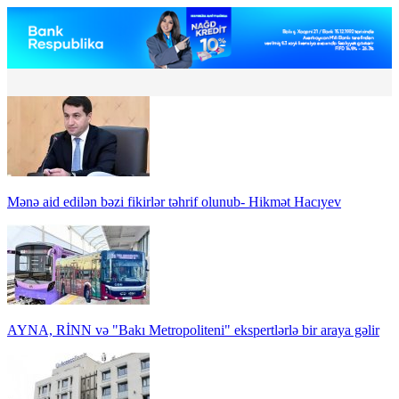
Mənə aid edilən bəzi fikirlər təhrif olunub- Hikmət Hacıyev
AYNA, RİNN və "Bakı Metropoliteni" ekspertlərlə bir araya gəlir