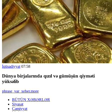
İqtisadiyyat
07:58
Dünya birjalarında qızıl və gümüşün qiyməti
yüksəlib
phrase_var_xeber.more
BÜTÜN XƏBƏRLƏR
Siyasət
Cəmiyyət