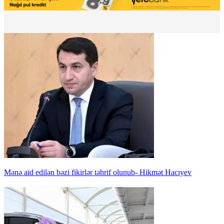
Mənə aid edilən bəzi fikirlər təhrif olunub- Hikmət Hacıyev