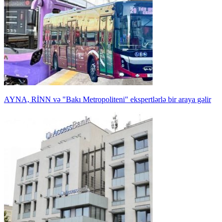
AYNA, RİNN və "Bakı Metropoliteni" ekspertlərlə bir araya gəlir