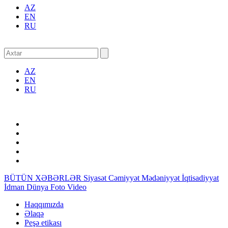
AZ
EN
RU
AZ
EN
RU
BÜTÜN XƏBƏRLƏR
Siyasət
Cəmiyyət
Mədəniyyət
İqtisadiyyat
İdman
Dünya
Foto
Video
Haqqımızda
Əlaqə
Peşə etikası