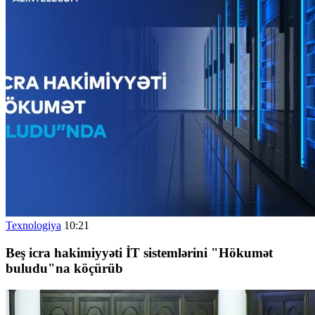
Texnologiya
10:21
Beş icra hakimiyyəti İT sistemlərini "Hökumət
buludu"na köçürüb