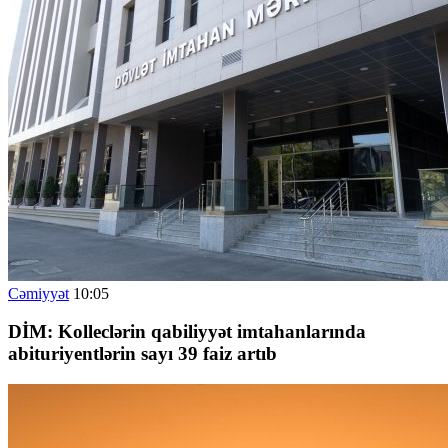
Cəmiyyət
10:05
DİM: Kolleclərin qabiliyyət imtahanlarında
abituriyentlərin sayı 39 faiz artıb