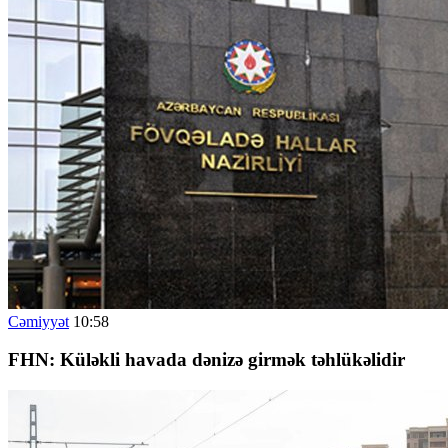
Cəmiyyət
10:58
FHN: Küləkli havada dənizə girmək təhlükəlidir