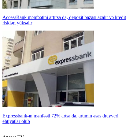
AccessBank mənfəətini artırsa da, depozit bazası azalır və kredit
riskləri yüksəlir
Expressbank-ın mənfəəti 72% artsa da, artımın əsas drayveri
ehtiyatlar olub