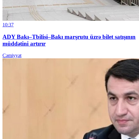
10:37
ADY Bakı–Tbilisi–Bakı marşrutu üzrə bilet satışının
müddətini artırır
Cəmiyyət