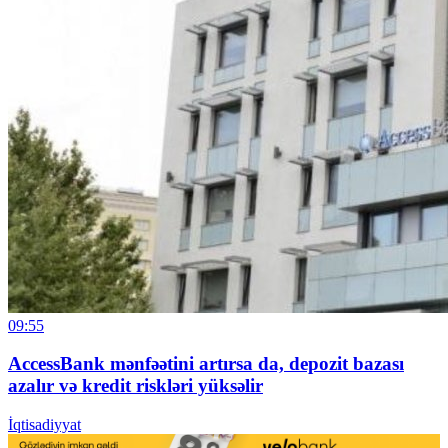
09:55
AccessBank mənfəətini artırsa da, depozit bazası
azalır və kredit riskləri yüksəlir
İqtisadiyyat