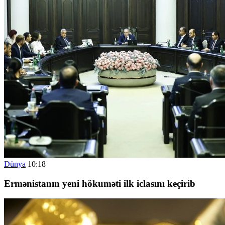
Dünya
10:18
Ermənistanın yeni hökuməti ilk iclasını keçirib