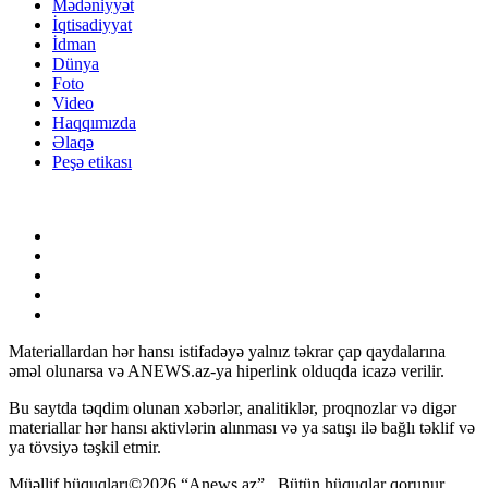
Mədəniyyət
İqtisadiyyat
İdman
Dünya
Foto
Video
Haqqımızda
Əlaqə
Peşə etikası
Materiallardan hər hansı istifadəyə yalnız təkrar çap qaydalarına
əməl olunarsa və ANEWS.az-ya hiperlink olduqda icazə verilir.
Bu saytda təqdim olunan xəbərlər, analitiklər, proqnozlar və digər
materiallar hər hansı aktivlərin alınması və ya satışı ilə bağlı təklif və
ya tövsiyə təşkil etmir.
Müəllif hüquqları©2026 “Anews.az” . Bütün hüquqlar qorunur