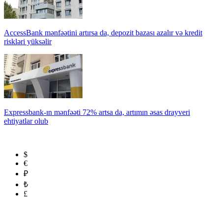
AccessBank mənfəətini artırsa da, depozit bazası azalır və kredit
riskləri yüksəlir
Expressbank-ın mənfəəti 72% artsa da, artımın əsas drayveri
ehtiyatlar olub
$
€
₽
₺
£