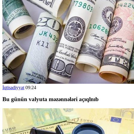
İqtisadiyyat
09:24
Bu günün valyuta məzənnələri açıqlnıb