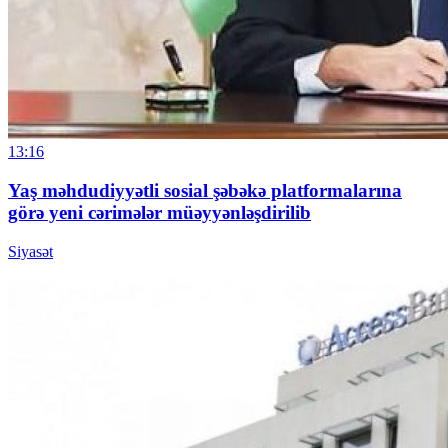
13:16
Yaş məhdudiyyətli sosial şəbəkə platformalarına
görə yeni cərimələr müəyyənləşdirilib
Siyasət