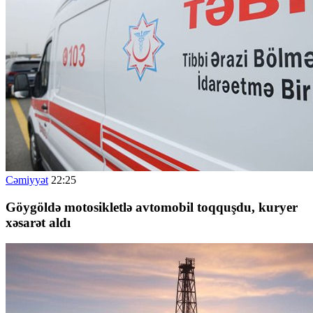
Cəmiyyət
22:25
G
öygöldə motosikletlə avtomobil toqquşdu, kuryer
xəsarət aldı