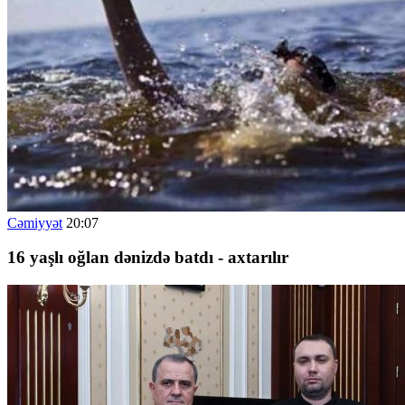
Cəmiyyət
20:07
16 yaşlı oğlan dənizdə batdı - axtarılır