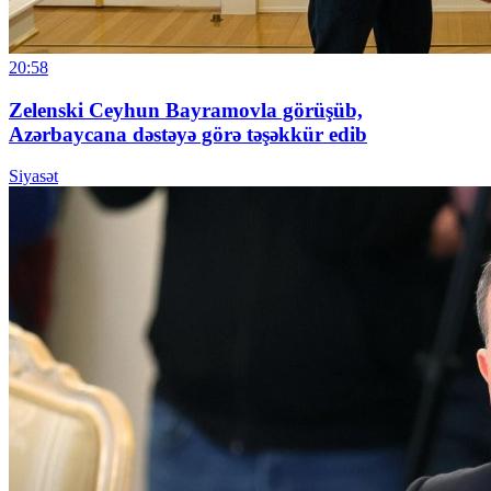
20:58
Zelenski Ceyhun Bayramovla görüşüb,
Azərbaycana dəstəyə görə təşəkkür edib
Siyasət