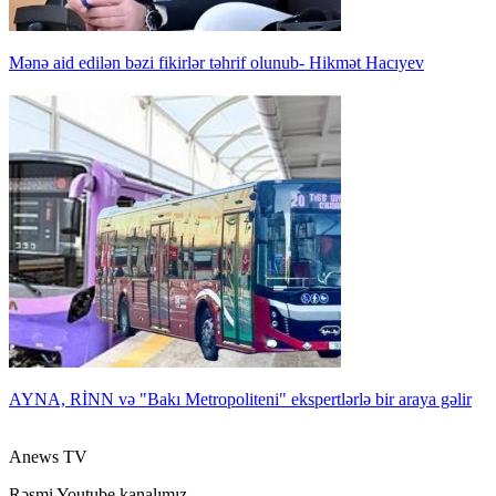
Mənə aid edilən bəzi fikirlər təhrif olunub- Hikmət Hacıyev
AYNA, RİNN və "Bakı Metropoliteni" ekspertlərlə bir araya gəlir
Anews TV
Rəsmi Youtube kanalımız