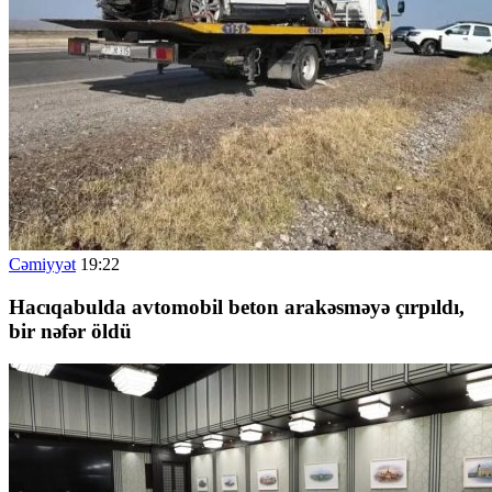
Cəmiyyət
19:22
Hacıqabulda avtomobil beton arakəsməyə çırpıldı,
bir nəfər öldü