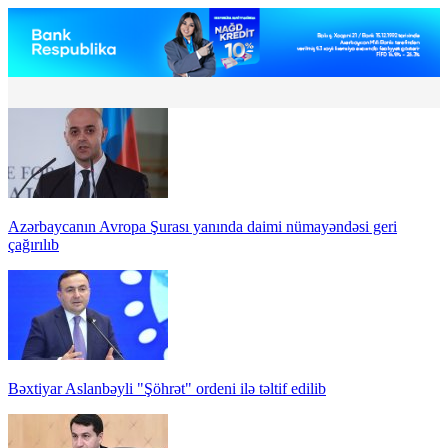
Azərbaycanın Avropa Şurası yanında daimi nümayəndəsi geri
çağırılıb
Bəxtiyar Aslanbəyli "Şöhrət" ordeni ilə təltif edilib