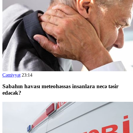
Cəmiyyət
23:14
Sabahın havası meteohəssas insanlara necə təsir
edəcək?