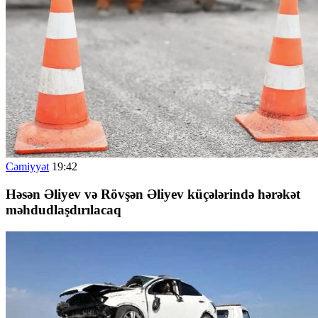
Cəmiyyət
19:42
Həsən Əliyev və Rövşən Əliyev küçələrində hərəkət
məhdudlaşdırılacaq