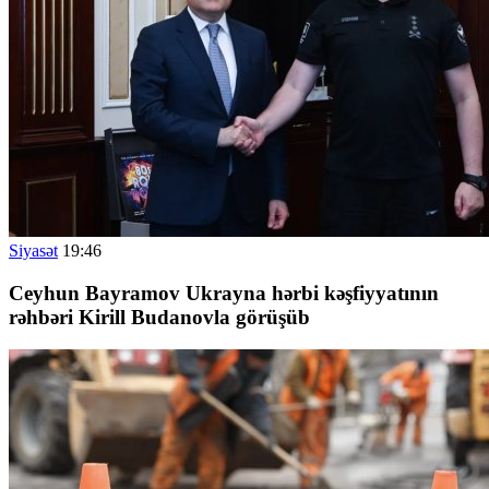
Siyasət
19:46
Ceyhun Bayramov Ukrayna hərbi kəşfiyyatının
rəhbəri Kirill Budanovla görüşüb