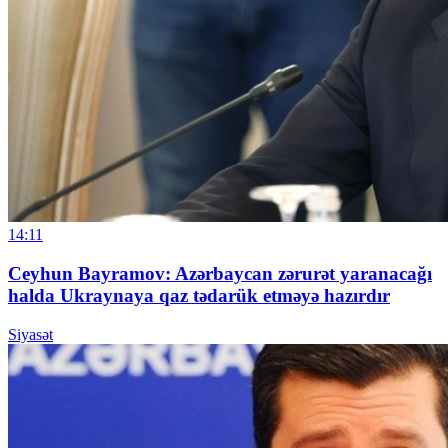
14:11
Ceyhun Bayramov: Azərbaycan zərurət yaranacağı
halda Ukraynaya qaz tədarük etməyə hazırdır
Siyasət