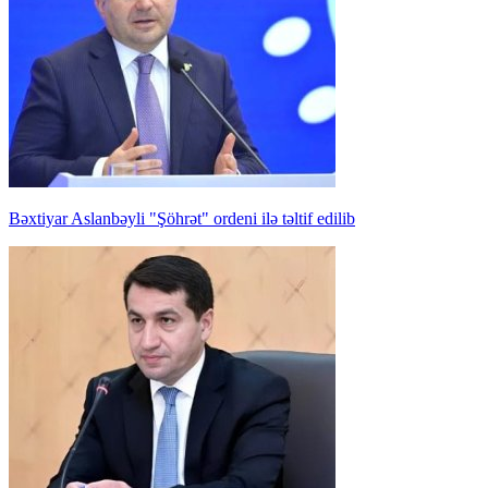
Bəxtiyar Aslanbəyli "Şöhrət" ordeni ilə təltif edilib