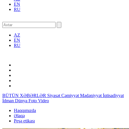
EN
RU
AZ
EN
RU
BÜTÜN XƏBƏRLƏR
Siyasət
Cəmiyyət
Mədəniyyət
İqtisadiyyat
İdman
Dünya
Foto
Video
Haqqımızda
Əlaqə
Peşə etikası