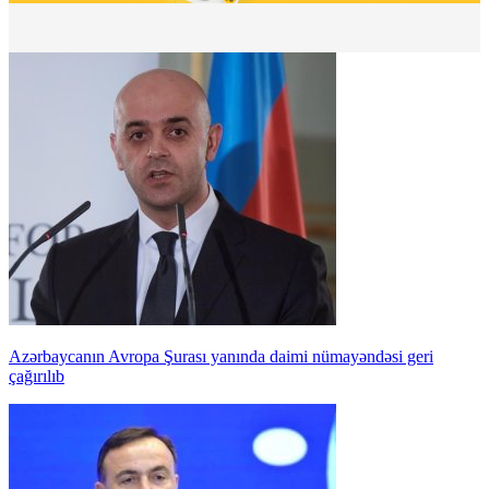
Azərbaycanın Avropa Şurası yanında daimi nümayəndəsi geri
çağırılıb