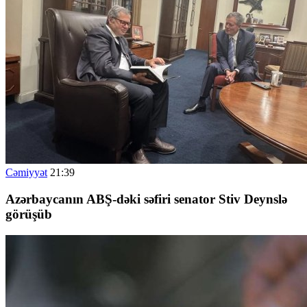
Cəmiyyət
21:39
Azərbaycanın ABŞ-dəki səfiri senator Stiv Deynslə
görüşüb