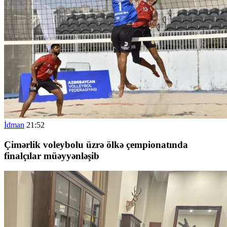
İdman
21:52
Çimərlik voleybolu üzrə ölkə çempionatında
finalçılar müəyyənləşib