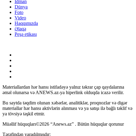
İdman
Dünya
Foto
Video
Haqqımızda
Əlaqə
Peşə etikası
Materiallardan hər hansı istifadəyə yalnız təkrar çap qaydalarına
əməl olunarsa və ANEWS.az-ya hiperlink olduqda icazə verilir.
Bu saytda təqdim olunan xəbərlər, analitiklər, proqnozlar və digər
materiallar hər hansı aktivlərin alınması və ya satışı ilə bağlı təklif və
ya tövsiyə təşkil etmir.
Müəllif hüquqları©2026 “Anews.az” . Bütün hüquqlar qorunur
Tərəfindən yaradılmışdır: