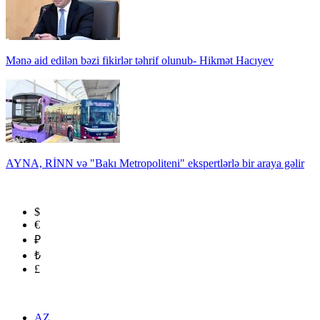
Mənə aid edilən bəzi fikirlər təhrif olunub- Hikmət Hacıyev
AYNA, RİNN və "Bakı Metropoliteni" ekspertlərlə bir araya gəlir
$
€
₽
₺
£
AZ