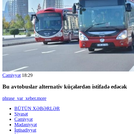
Cəmiyyət
18:29
Bu avtobuslar alternativ küçələrdən istifadə edəcək
phrase_var_xeber.more
BÜTÜN XƏBƏRLƏR
Siyasət
Cəmiyyət
Mədəniyyət
İqtisadiyyat