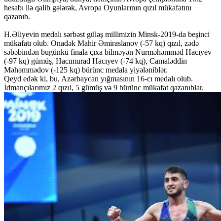
hesabı ilə qalib gələrək, Avropa Oyunlarının qızıl mükafatını
qazanıb.
H.Əliyevin medalı sərbəst güləş millimizin Minsk-2019-da beşinci
mükafatı olub. Onadək Mahir Əmiraslanov (-57 kq) qızıl, zədə
səbəbindən bugünkü finala çıxa bilməyən Nurməhəmməd Hacıyev
(-97 kq) gümüş, Hacımurad Hacıyev (-74 kq), Camaləddin
Məhəmmədov (-125 kq) bürünc medala yiyələniblər.
Qeyd edək ki, bu, Azərbaycan yığmasının 16-cı medalı olub.
İdmançılarımız 2 qızıl, 5 gümüş və 9 bürünc mükafat qazanıblar.