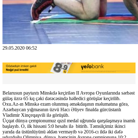
29.05.2020 06:52
Belarusun paytaxtı Minskdə keçirilən II Avropa Oyunlarında sərbəst
güləş üzrə 65 kq çəki dərəcəsində həlledici görüşlər keçirilib.
Oxu.Az-ın Minskə ezam olunmuş əməkdaşının məlumatına görə,
Azərbaycan yığmasının üzvü Hacı Əliyev finalda gürcüstanlı
Vladimir Xinçeqaşvili ilə görüşüb.
Üçqat dünya çempionumuz qızıl medal uğrunda qarşılaşmaya inamlı
başlayıb. O, ilk hissəni 5:0 hesabı ilə bitirib. Təmsilçimiz ikinci
yarıda da üstünlüyünü əldən verməyib və 2016-cı ildə iki dəfə
uduzduğu Olimpiya, dünya, həmçinin Avropa çempionuna 10:2