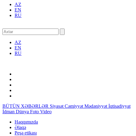
AZ
EN
RU
AZ
EN
RU
BÜTÜN XƏBƏRLƏR
Siyasət
Cəmiyyət
Mədəniyyət
İqtisadiyyat
İdman
Dünya
Foto
Video
Haqqımızda
Əlaqə
Peşə etikası