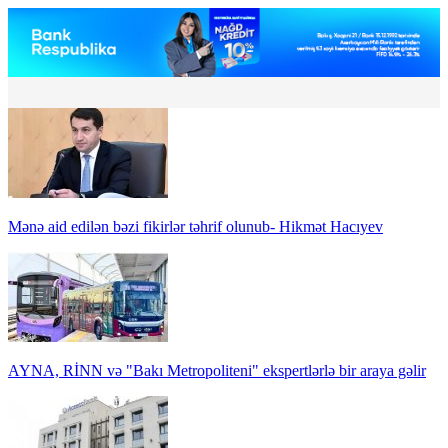
Mənə aid edilən bəzi fikirlər təhrif olunub- Hikmət Hacıyev
AYNA, RİNN və "Bakı Metropoliteni" ekspertlərlə bir araya gəlir