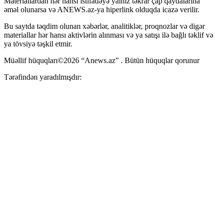
Materiallardan hər hansı istifadəyə yalnız təkrar çap qaydalarına
əməl olunarsa və ANEWS.az-ya hiperlink olduqda icazə verilir.
Bu saytda təqdim olunan xəbərlər, analitiklər, proqnozlar və digər
materiallar hər hansı aktivlərin alınması və ya satışı ilə bağlı təklif və
ya tövsiyə təşkil etmir.
Müəllif hüquqları©2026 “Anews.az” . Bütün hüquqlar qorunur
Tərəfindən yaradılmışdır: