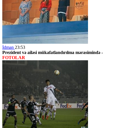
İdman
23:53
Prezident və ailəsi mükafatlandırılma mərasimində -
FOTOLAR