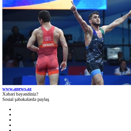
www.anews.az
Xəbəri bəyəndiniz?
Sosial şəbəkələrdə paylaş