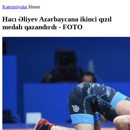
Kateqoriyalar
İdman
Hacı Əliyev Azərbaycana ikinci qızıl
medalı qazandırdı - FOTO