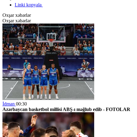
Linki kopyala
Oxşar xəbərlər
Oxşar xəbərlər
İdman
00:30
Azərbaycan basketbol millisi ABŞ-ı məğlub edib -
FOTOLAR