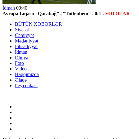
İdman
09:40
Avropa Liqası: “Qarabağ” - “Tottenhem” - 0:1 -
FOTOLAR
BÜTÜN XƏBƏRLƏR
Siyasət
Cəmiyyət
Mədəniyyət
İqtisadiyyat
İdman
Dünya
Foto
Video
Haqqımızda
Əlaqə
Peşə etikası