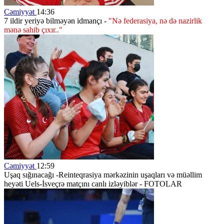
Cəmiyyət
14:36
7 ildir yeriyə bilməyən idmançı -
"Nə federasiya, nə də nazirlik
mənə sahib çıxır.."
Cəmiyyət
12:59
Uşaq sığınacağı -Reinteqrasiya mərkəzinin uşaqları və müəllim
heyəti Uels-İsveçrə matçını canlı izləyiblər - FOTOLAR