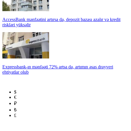
AccessBank mənfəətini artırsa da, depozit bazası azalır və kredit
riskləri yüksəlir
Expressbank-ın mənfəəti 72% artsa da, artımın əsas drayveri
ehtiyatlar olub
$
€
₽
₺
£