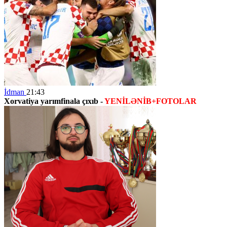
İdman
21:43
Xorvatiya yarımfinala çıxıb -
YENİLƏNİB+FOTOLAR