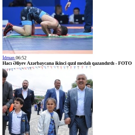
İdman
06:52
Hacı Əliyev Azərbaycana ikinci qızıl medalı qazandırdı - FOTO