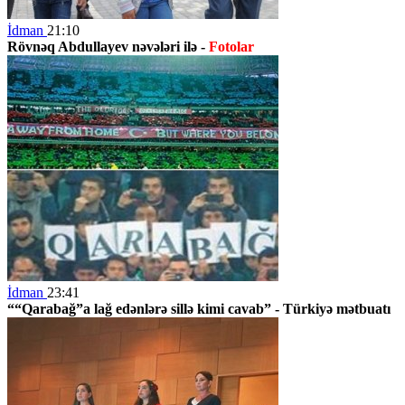
İdman
21:10
Rövnəq Abdullayev nəvələri ilə -
Fotolar
İdman
23:41
““Qarabağ”a lağ edənlərə sillə kimi cavab” - Türkiyə mətbuatı