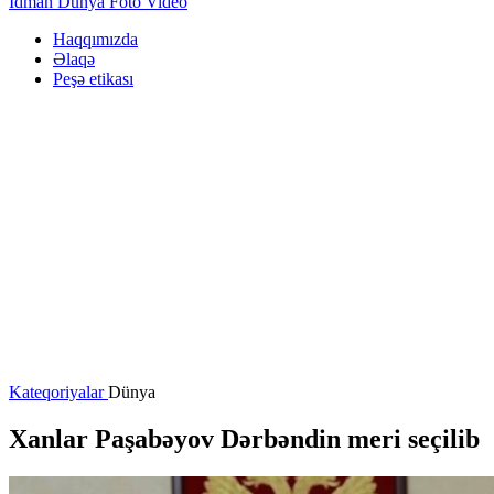
İdman
Dünya
Foto
Video
Haqqımızda
Əlaqə
Peşə etikası
Kateqoriyalar
Dünya
Xanlar Paşabəyov Dərbəndin meri seçilib