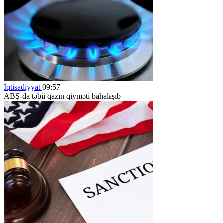
İqtisadiyyat
09:57
ABŞ-da təbii qazın qiyməti bahalaşıb