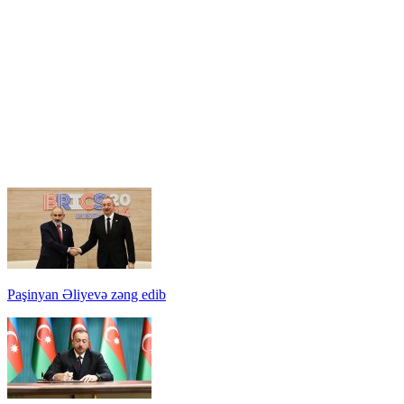
Paşinyan Əliyevə zəng edib