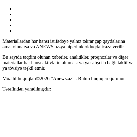
Materiallardan hər hansı istifadəyə yalnız təkrar çap qaydalarına
əməl olunarsa və ANEWS.az-ya hiperlink olduqda icazə verilir.
Bu saytda təqdim olunan xəbərlər, analitiklər, proqnozlar və digər
materiallar hər hansı aktivlərin alınması və ya satışı ilə bağlı təklif və
ya tövsiyə təşkil etmir.
Müəllif hüquqları©2026 “Anews.az” . Bütün hüquqlar qorunur
Tərəfindən yaradılmışdır: