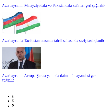
Azərbaycanın Malayziyadakı və Pakistandakı səfirləri geri çağırılıb
Azərbaycanla Tacikistan arasında təhsil sahəsində saziş təsdiqlənib
Azərbaycanın Avropa Şurası yanında daimi nümayəndəsi geri
çağırılıb
$
€
₽