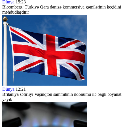
Dünya
15:23
Bloomberg: Türkiyə Qara dənizə kommersiya gəmilərinin keçidini
məhdudlaşdırır
Dünya
12:21
Britaniya səfirliyi Vaşinqton sammitinin ildönümü ilə bağlı bəyanat
yayıb