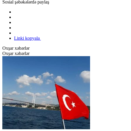
Sosial şəbəkələrdə paylaş
Linki kopyala
Oxşar xəbərlər
Oxşar xəbərlər