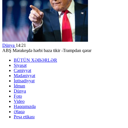
Dünya
14:21
ABŞ Mərakeşdə hərbi baza tikir -Trampdan qərar
BÜTÜN XƏBƏRLƏR
Siyasət
Cəmiyyət
Mədəniyyət
İqtisadiyyat
İdman
Dünya
Foto
Video
Haqqımızda
Əlaqə
Peşə etikası