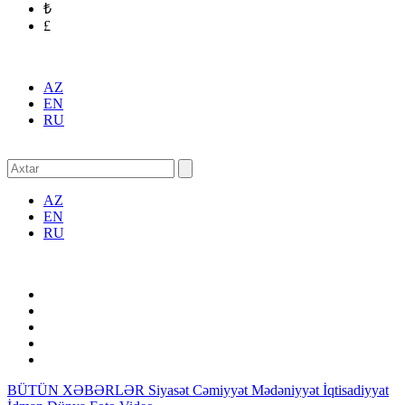
₺
£
AZ
EN
RU
AZ
EN
RU
BÜTÜN XƏBƏRLƏR
Siyasət
Cəmiyyət
Mədəniyyət
İqtisadiyyat