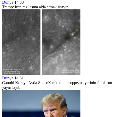
Dünya
14:33
Tramp: İran razılaşma əldə etmək istəyir
Dünya
14:31
Cənubi Koreya Ayda SpaceX raketinin toqquşma yerinin fotolarını
yayımlayıb