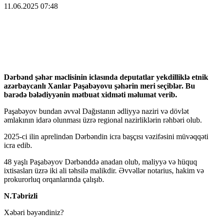
11.06.2025 07:48
Dərbənd şəhər məclisinin iclasında deputatlar yekdilliklə etnik
azərbaycanlı Xanlar Paşabəyovu şəhərin meri seçiblər. Bu
barədə bələdiyyənin mətbuat xidməti məlumat verib.
Paşabəyov bundan əvvəl Dağıstanın ədliyyə naziri və dövlət
əmlakının idarə olunması üzrə regional nazirliklərin rəhbəri olub.
2025-ci ilin aprelindən Dərbəndin icra başçısı vəzifəsini müvəqqəti
icra edib.
48 yaşlı Paşabəyov Dərbənddə anadan olub, maliyyə və hüquq
ixtisasları üzrə iki ali təhsilə malikdir. Əvvəllər notarius, hakim və
prokurorluq orqanlarında çalışıb.
N.Təbrizli
Xəbəri bəyəndiniz?