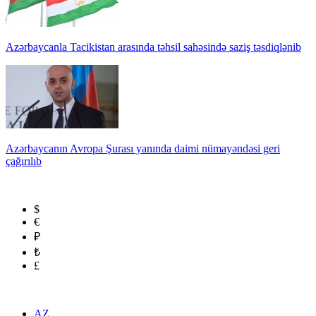
Azərbaycanla Tacikistan arasında təhsil sahəsində saziş təsdiqlənib
Azərbaycanın Avropa Şurası yanında daimi nümayəndəsi geri
çağırılıb
$
€
₽
₺
£
AZ