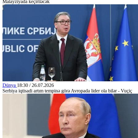
Malayziyada keçiriləcək
Dünya
18:30 / 26.07.2026
Serbiya iqtisadi artım tempinə görə Avropada lider ola bilər - Vuçiç