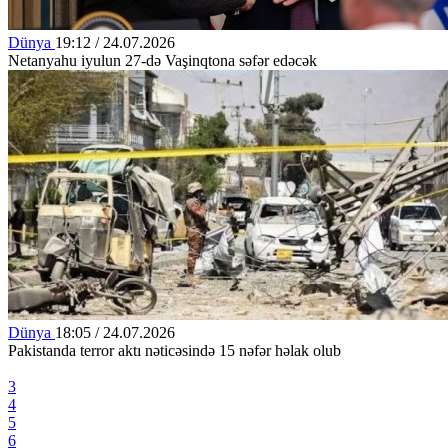
Dünya
19:12 / 24.07.2026
Netanyahu iyulun 27-də Vaşinqtona səfər edəcək
Dünya
18:05 / 24.07.2026
Pakistanda terror aktı nəticəsində 15 nəfər həlak olub
3
4
5
6