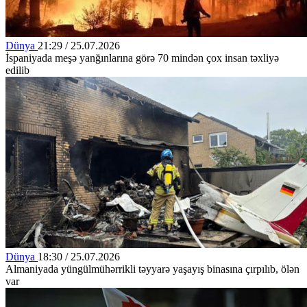
Dünya
21:29 / 25.07.2026
İspaniyada meşə yanğınlarına görə 70 mindən çox insan təxliyə
edilib
Dünya
18:30 / 25.07.2026
Almaniyada yüngülmühərrikli təyyarə yaşayış binasına çırpılıb, ölən
var