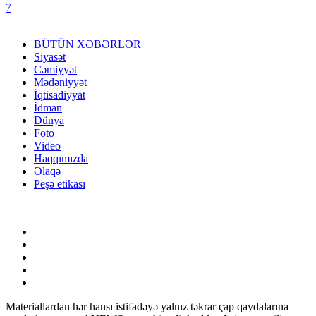
7
BÜTÜN XƏBƏRLƏR
Siyasət
Cəmiyyət
Mədəniyyət
İqtisadiyyat
İdman
Dünya
Foto
Video
Haqqımızda
Əlaqə
Peşə etikası
Materiallardan hər hansı istifadəyə yalnız təkrar çap qaydalarına