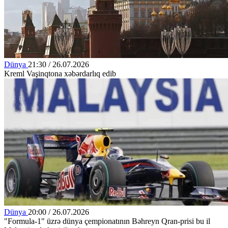
Dünya
21:30 / 26.07.2026
Kreml Vaşinqtona xəbərdarlıq edib
Dünya
20:00 / 26.07.2026
"Formula-1" üzrə dünya çempionatının Bəhreyn Qran-prisi bu il