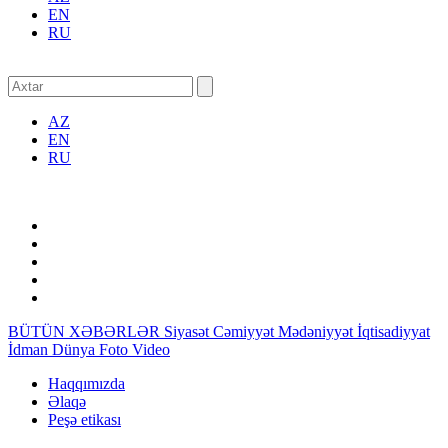
EN
RU
AZ
EN
RU
BÜTÜN XƏBƏRLƏR
Siyasət
Cəmiyyət
Mədəniyyət
İqtisadiyyat
İdman
Dünya
Foto
Video
Haqqımızda
Əlaqə
Peşə etikası