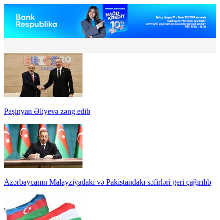
Paşinyan Əliyevə zəng edib
Azərbaycanın Malayziyadakı və Pakistandakı səfirləri geri çağırılıb