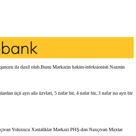
iqanozu ilə daxil olub.Bunu Mərkəzin həkim-infeksionisti Nəzmin
an üçü ayrı ailə üzvləri, 5 nəfər bir, 4 nəfər bir, 3 nəfər isə ayrı bir
axçıvan Yoluxucu Xəstəliklər Mərkəzi PHŞ-dən Naxçıvan Muxtar