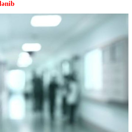
lənib