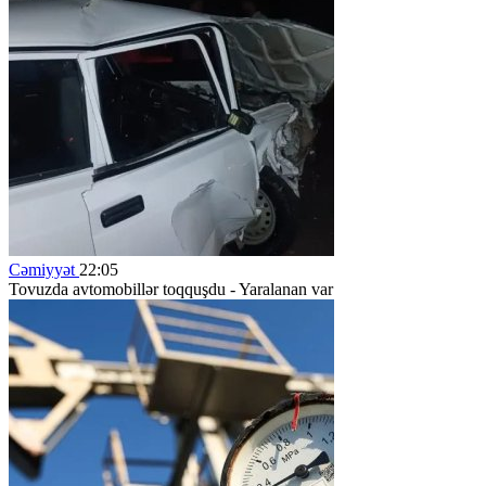
Cəmiyyət
22:05
Tovuzda avtomobillər toqquşdu - Yaralanan var