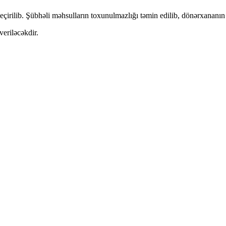
çirilib. Şübhəli məhsulların toxunulmazlığı təmin edilib, dönərxananın f
veriləcəkdir.