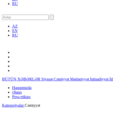
RU
AZ
EN
RU
BÜTÜN XƏBƏRLƏR
Siyasət
Cəmiyyət
Mədəniyyət
İqtisadiyyat
İ
Haqqımızda
Əlaqə
Peşə etikası
Kateqoriyalar
Cəmiyyət