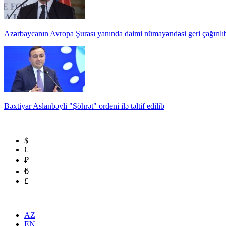
Azərbaycanın Avropa Şurası yanında daimi nümayəndəsi geri çağırılı
Bəxtiyar Aslanbəyli "Şöhrət" ordeni ilə təltif edilib
$
€
₽
₺
£
AZ
EN