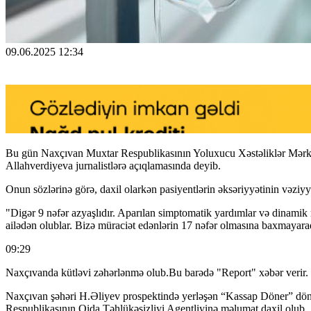
09.06.2025 12:34
Bu gün Naxçıvan Muxtar Respublikasının Yoluxucu Xəstəliklər Mərkəz
Allahverdiyeva jurnalistlərə açıqlamasında deyib.
Onun sözlərinə görə, daxil olarkən pasiyentlərin əksəriyyətinin vəziyyət
"Digər 9 nəfər azyaşlıdır. Aparılan simptomatik yardımlar və dinamik mü
ailədən olublar. Bizə müraciət edənlərin 17 nəfər olmasına baxmayaraq
09:29
Naxçıvanda kütləvi zəhərlənmə olub.Bu barədə "Report" xəbər verir.
Naxçıvan şəhəri H.Əliyev prospektində yerləşən “Kassap Döner” dö
Respublikasının Qida Təhlükəsizliyi Agentliyinə məlumat daxil olub.