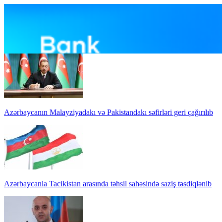
Azərbaycanın Malayziyadakı və Pakistandakı səfirləri geri çağırılıb
Azərbaycanla Tacikistan arasında təhsil sahəsində saziş təsdiqlənib