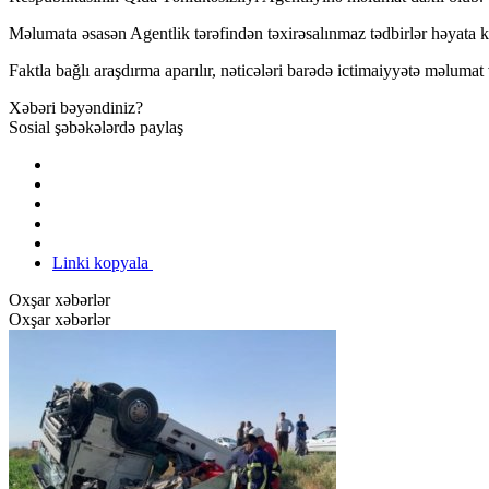
Məlumata əsasən Agentlik tərəfindən təxirəsalınmaz tədbirlər həyata ke
Faktla bağlı araşdırma aparılır, nəticələri barədə ictimaiyyətə məlumat 
Xəbəri bəyəndiniz?
Sosial şəbəkələrdə paylaş
Linki kopyala
Oxşar xəbərlər
Oxşar xəbərlər