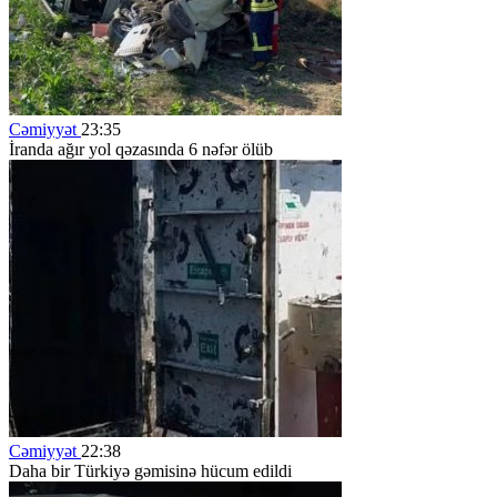
Cəmiyyət
23:35
İranda ağır yol qəzasında 6 nəfər ölüb
Cəmiyyət
22:38
Daha bir Türkiyə gəmisinə hücum edildi