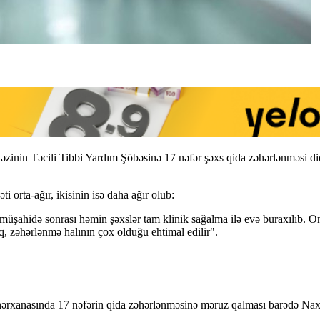
inin Təcili Tibbi Yardım Şöbəsinə 17 nəfər şəxs qida zəhərlənməsi d
i orta-ağır, ikisinin isə daha ağır olub:
şahidə sonrası həmin şəxslər tam klinik sağalma ilə evə buraxılıb. Onlard
, zəhərlənmə halının çox olduğu ehtimal edilir".
nərxanasında 17 nəfərin qida zəhərlənməsinə məruz qalması barədə N