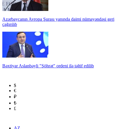
Azərbaycanın Avropa Şurası yanında daimi nümayəndəsi geri
çağırılıb
Bəxtiyar Aslanbəyli "Şöhrət" ordeni ilə təltif edilib
$
€
₽
₺
£
AZ