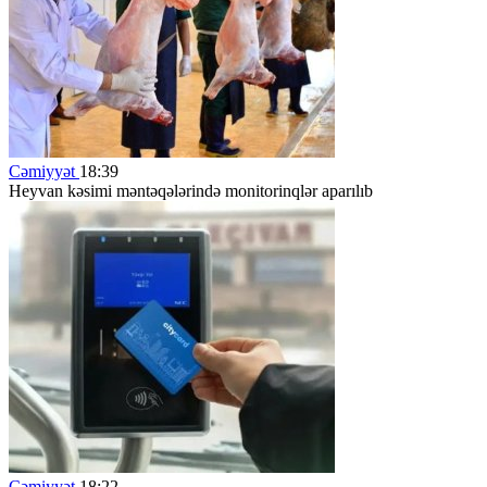
Cəmiyyət
18:39
Heyvan kəsimi məntəqələrində monitorinqlər aparılıb
Cəmiyyət
18:22