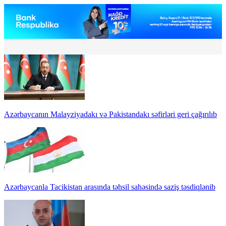
Azərbaycanın Malayziyadakı və Pakistandakı səfirləri geri çağırılıb
Azərbaycanla Tacikistan arasında təhsil sahəsində saziş təsdiqlənib