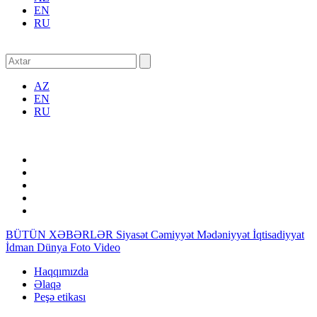
EN
RU
AZ
EN
RU
BÜTÜN XƏBƏRLƏR
Siyasət
Cəmiyyət
Mədəniyyət
İqtisadiyyat
İdman
Dünya
Foto
Video
Haqqımızda
Əlaqə
Peşə etikası