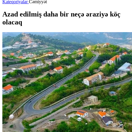
Kateqoriyalar
Cəmiyyət
Azad edilmiş daha bir neçə əraziyə köç
olacaq