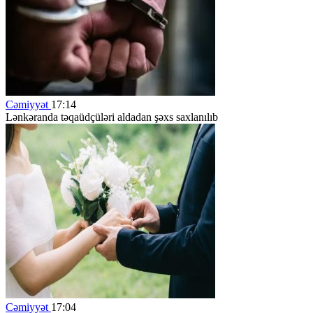
Cəmiyyət
17:14
Lənkəranda təqaüdçüləri aldadan şəxs saxlanılıb
Cəmiyyət
17:04