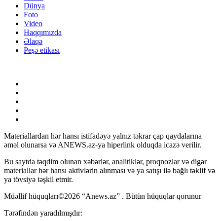
Dünya
Foto
Video
Haqqımızda
Əlaqə
Peşə etikası
Materiallardan hər hansı istifadəyə yalnız təkrar çap qaydalarına
əməl olunarsa və ANEWS.az-ya hiperlink olduqda icazə verilir.
Bu saytda təqdim olunan xəbərlər, analitiklər, proqnozlar və digər
materiallar hər hansı aktivlərin alınması və ya satışı ilə bağlı təklif və
ya tövsiyə təşkil etmir.
Müəllif hüquqları©2026 “Anews.az” . Bütün hüquqlar qorunur
Tərəfindən yaradılmışdır: