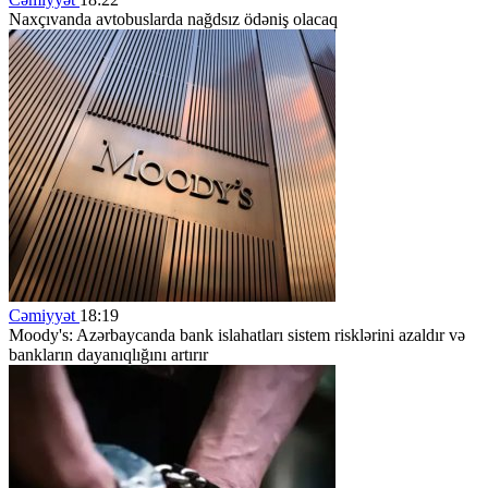
Naxçıvanda avtobuslarda nağdsız ödəniş olacaq
Cəmiyyət
18:19
Moody's: Azərbaycanda bank islahatları sistem risklərini azaldır və
bankların dayanıqlığını artırır