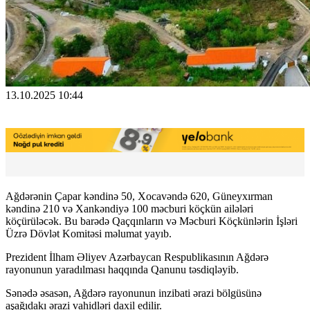
13.10.2025 10:44
Ağdərənin Çapar kəndinə 50, Xocavəndə 620, Güneyxırman
kəndinə 210 və Xankəndiyə 100 məcburi köçkün ailələri
köçürüləcək. Bu barədə Qaçqınların və Məcburi Köçkünlərin İşləri
Üzrə Dövlət Komitəsi məlumat yayıb.
Prezident İlham Əliyev Azərbaycan Respublikasının Ağdərə
rayonunun yaradılması haqqında Qanunu təsdiqləyib.
Sənədə əsasən, Ağdərə rayonunun inzibati ərazi bölgüsünə
aşağıdakı ərazi vahidləri daxil edilir.