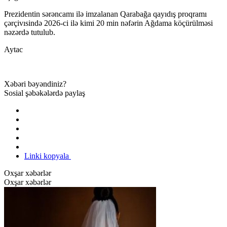
Prezidentin sərəncamı ilə imzalanan Qarabağa qayıdış proqramı
çərçivısində 2026-ci ilə kimi 20 min nəfərin Ağdama köçürülməsi
nəzərdə tutulub.
Aytac
Xəbəri bəyəndiniz?
Sosial şəbəkələrdə paylaş
Linki kopyala
Oxşar xəbərlər
Oxşar xəbərlər