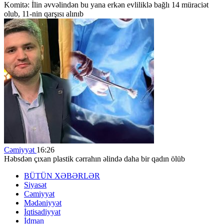
Komitə: İlin əvvəlindən bu yana erkən evliliklə bağlı 14 müraciət
olub, 11-nin qarşısı alınıb
Cəmiyyət
16:26
Həbsdən çıxan plastik cərrahın əlində daha bir qadın ölüb
BÜTÜN XƏBƏRLƏR
Siyasət
Cəmiyyət
Mədəniyyət
İqtisadiyyat
İdman