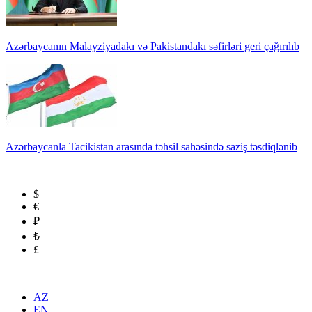
Azərbaycanın Malayziyadakı və Pakistandakı səfirləri geri çağırılıb
Azərbaycanla Tacikistan arasında təhsil sahəsində saziş təsdiqlənib
$
€
₽
₺
£
AZ
EN