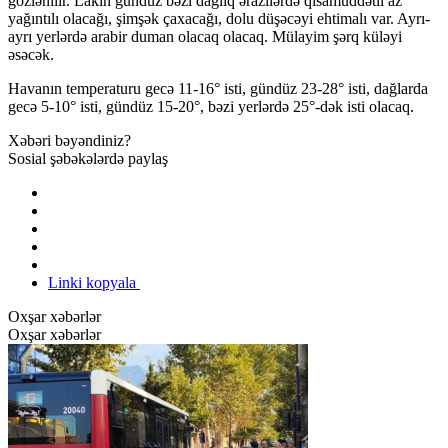
gözlənilir. Lakin gündüz bəzi dağlıq ərazilərdə qısamüddətli az
yağıntılı olacağı, şimşək çaxacağı, dolu düşəcəyi ehtimalı var. Ayrı-
ayrı yerlərdə arabir duman olacaq olacaq. Mülayim şərq küləyi
əsəcək.
Havanın temperaturu gecə 11-16° isti, gündüz 23-28° isti, dağlarda
gecə 5-10° isti, gündüz 15-20°, bəzi yerlərdə 25°-dək isti olacaq.
Xəbəri bəyəndiniz?
Sosial şəbəkələrdə paylaş
Linki kopyala
Oxşar xəbərlər
Oxşar xəbərlər