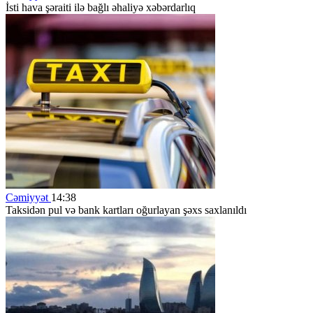
İsti hava şəraiti ilə bağlı əhaliyə xəbərdarlıq
Cəmiyyət
14:38
Taksidən pul və bank kartları oğurlayan şəxs saxlanıldı