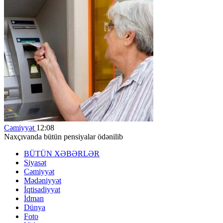
Cəmiyyət
12:08
Naxçıvanda bütün pensiyalar ödənilib
BÜTÜN XƏBƏRLƏR
Siyasət
Cəmiyyət
Mədəniyyət
İqtisadiyyat
İdman
Dünya
Foto