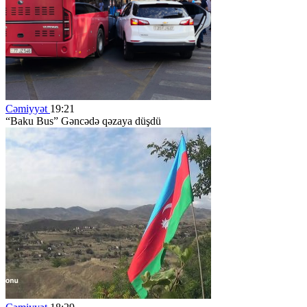
Cəmiyyət
19:21
“Baku Bus” Gəncədə qəzaya düşdü