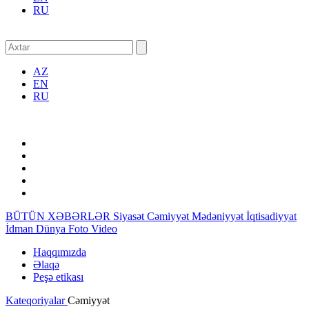
RU
AZ
EN
RU
BÜTÜN XƏBƏRLƏR
Siyasət
Cəmiyyət
Mədəniyyət
İqtisadiyyat
İdman
Dünya
Foto
Video
Haqqımızda
Əlaqə
Peşə etikası
Kateqoriyalar
Cəmiyyət