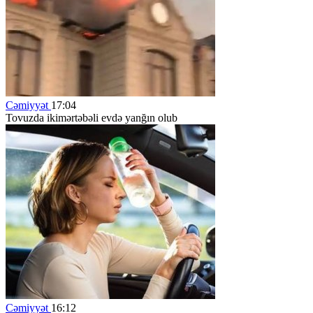
Cəmiyyət
17:04
Tovuzda ikimərtəbəli evdə yanğın olub
Cəmiyyət
16:12