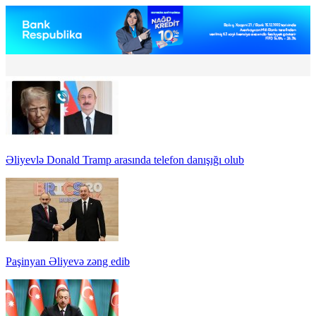
Əliyevlə Donald Tramp arasında telefon danışığı olub
Paşinyan Əliyevə zəng edib