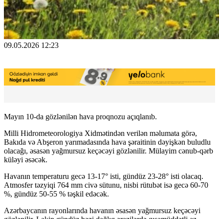
09.05.2026 12:23
Mayın 10-da gözlənilən hava proqnozu açıqlanıb.
Milli Hidrometeorologiya Xidmətindən verilən məlumata görə,
Bakıda və Abşeron yarımadasında hava şəraitinin dəyişkən buludlu
olacağı, əsasən yağmursuz keçəcəyi gözlənilir. Mülayim cənub-qərb
küləyi əsəcək.
Havanın temperaturu gecə 13-17° isti, gündüz 23-28° isti olacaq.
Atmosfer təzyiqi 764 mm civə sütunu, nisbi rütubət isə gecə 60-70
%, gündüz 50-55 % təşkil edəcək.
Azərbaycanın rayonlarında havanın əsasən yağmursuz keçəcəyi