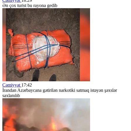
Cəmiyyət
18:29
Ən çox turist bu rayona gedib
Cəmiyyət
17:42
İrandan Azərbaycana gətirilən narkotiki satmaq istəyən şəxslər
saxlanılıb