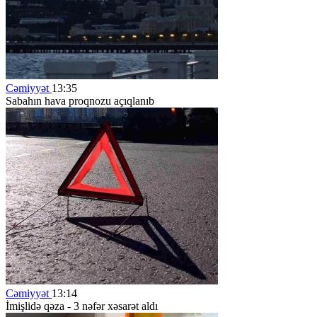
Cəmiyyət
13:35
Sabahın hava proqnozu açıqlanıb
Cəmiyyət
13:14
İmişlidə qəza - 3 nəfər xəsarət aldı