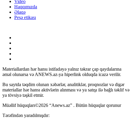
Video
Haqqımızda
Əlaqə
Peşə etikası
Materiallardan hər hansı istifadəyə yalnız təkrar çap qaydalarına
əməl olunarsa və ANEWS.az-ya hiperlink olduqda icazə verilir.
Bu saytda təqdim olunan xəbərlər, analitiklər, proqnozlar və digər
materiallar hər hansı aktivlərin alınması və ya satışı ilə bağlı təklif və
ya tövsiyə təşkil etmir.
Müəllif hüquqları©2026 “Anews.az” . Bütün hüquqlar qorunur
Tərəfindən yaradılmışdır: