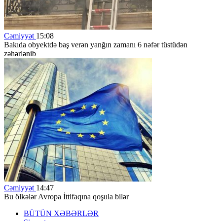
Cəmiyyət
15:08
Bakıda obyektdə baş verən yanğın zamanı 6 nəfər tüstüdən
zəhərlənib
Cəmiyyət
14:47
Bu ölkələr Avropa İttifaqına qoşula bilər
BÜTÜN XƏBƏRLƏR