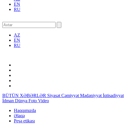
EN
RU
AZ
EN
RU
BÜTÜN XƏBƏRLƏR
Siyasət
Cəmiyyət
Mədəniyyət
İqtisadiyyat
İdman
Dünya
Foto
Video
Haqqımızda
Əlaqə
Peşə etikası