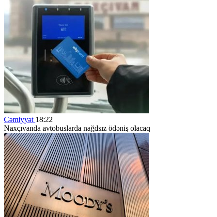
Cəmiyyət
18:22
Naxçıvanda avtobuslarda nağdsız ödəniş olacaq