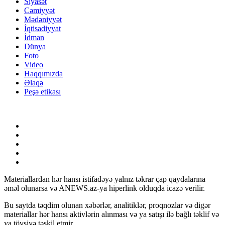
Siyasət
Cəmiyyət
Mədəniyyət
İqtisadiyyat
İdman
Dünya
Foto
Video
Haqqımızda
Əlaqə
Peşə etikası
Materiallardan hər hansı istifadəyə yalnız təkrar çap qaydalarına
əməl olunarsa və ANEWS.az-ya hiperlink olduqda icazə verilir.
Bu saytda təqdim olunan xəbərlər, analitiklər, proqnozlar və digər
materiallar hər hansı aktivlərin alınması və ya satışı ilə bağlı təklif və
ya tövsiyə təşkil etmir.