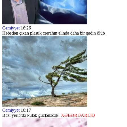
Cəmiyyət
16:26
Həbsdən çıxan plastik cərrahın əlində daha bir qadın ölüb
Cəmiyyət
16:17
Bəzi yerlərdə külək güclənəcək -
XƏBƏRDARLIQ