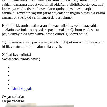
Qafqaz Müsəlmanları İdarəsi qurbanlıq heyvan seçilərkən onun
sağlam olmasına diqqət yetirilməli olduğunu bildirib.Xəstə, çox zəif,
kor və ya ciddi qüsurlu heyvanların qurban kəsilməsi məqbul
sayılmır. Heyvanın yaşının şəriət qaydalarına uyğun olması və kəsim
zamanı ona əziyyət verilməməsi də vurğulanıb.
Bildirilib ki, qurban əti əsasən ehtiyaclı ailələrə, yetimlərə, şəhid
ailələrinə və imkansız şəxslərə paylanmalıdır. Qohum və dostlara
pay verməyin də savab əməl hesab olunduğu qeyd edilib.
“Qurbanın məqsədi paylaşmaq, mərhəmət göstərmək və cəmiyyətdə
birlik yaratmaqdır”, - məlumatda deyilir.
Xəbəri bəyəndiniz?
Sosial şəbəkələrdə paylaş
Linki kopyala
Oxşar xəbərlər
Oxşar xəbərlər