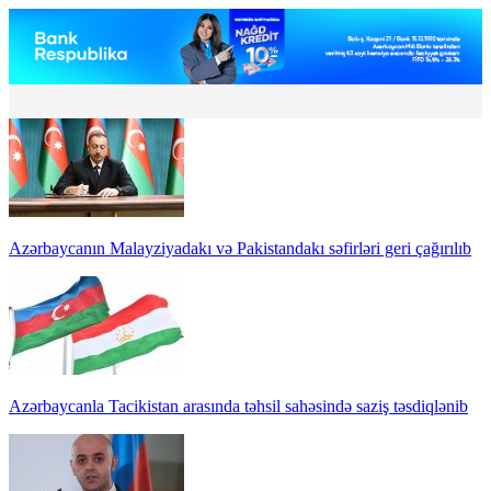
Azərbaycanın Malayziyadakı və Pakistandakı səfirləri geri çağırılıb
Azərbaycanla Tacikistan arasında təhsil sahəsində saziş təsdiqlənib