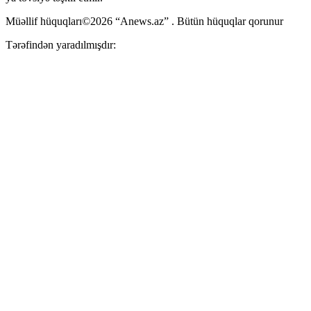
Müəllif hüquqları©2026 “Anews.az” . Bütün hüquqlar qorunur
Tərəfindən yaradılmışdır: