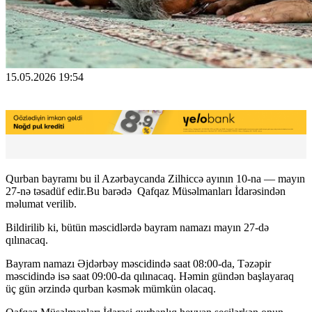
15.05.2026 19:54
Qurban bayramı bu il Azərbaycanda Zilhiccə ayının 10-na — mayın
27-nə təsadüf edir.Bu barədə Qafqaz Müsəlmanları İdarəsindən
məlumat verilib.
Bildirilib ki, bütün məscidlərdə bayram namazı mayın 27-də
qılınacaq.
Bayram namazı Əjdərbəy məscidində saat 08:00-da, Təzəpir
məscidində isə saat 09:00-da qılınacaq. Həmin gündən başlayaraq
üç gün ərzində qurban kəsmək mümkün olacaq.