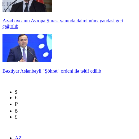
Azərbaycanın Avropa Şurası yanında daimi nümayəndəsi geri
çağırılıb
Bəxtiyar Aslanbəyli "Şöhrət" ordeni ilə təltif edilib
$
€
₽
₺
£
AZ