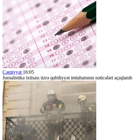
Cəmiyyət
16:05
Jurnalistika ixtisası üzrə qabiliyyət imtahanının nəticələri açıqlanıb