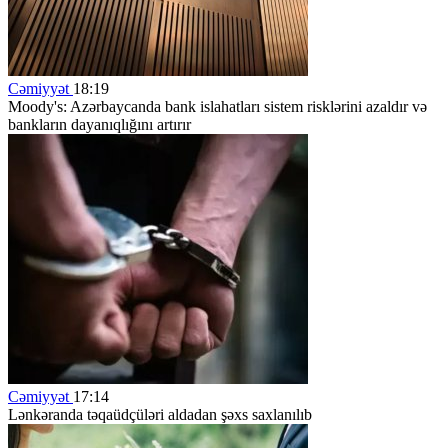
Cəmiyyət
18:19
Moody's: Azərbaycanda bank islahatları sistem risklərini azaldır və
bankların dayanıqlığını artırır
Cəmiyyət
17:14
Lənkəranda təqaüdçüləri aldadan şəxs saxlanılıb