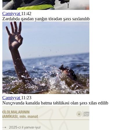
Cəmiyyət
11:42
Zərdabda qəsdən yanğın törədən şəxs saxlanılıb
Cəmiyyət
11:23
Naxçıvanda kanalda batma təhlükəsi olan şəxs xilas edilib