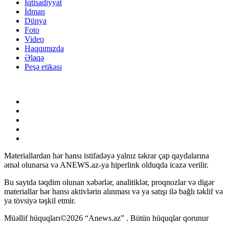
İqtisadiyyat
İdman
Dünya
Foto
Video
Haqqımızda
Əlaqə
Peşə etikası
Materiallardan hər hansı istifadəyə yalnız təkrar çap qaydalarına
əməl olunarsa və ANEWS.az-ya hiperlink olduqda icazə verilir.
Bu saytda təqdim olunan xəbərlər, analitiklər, proqnozlar və digər
materiallar hər hansı aktivlərin alınması və ya satışı ilə bağlı təklif və
ya tövsiyə təşkil etmir.
Müəllif hüquqları©2026 “Anews.az” . Bütün hüquqlar qorunur