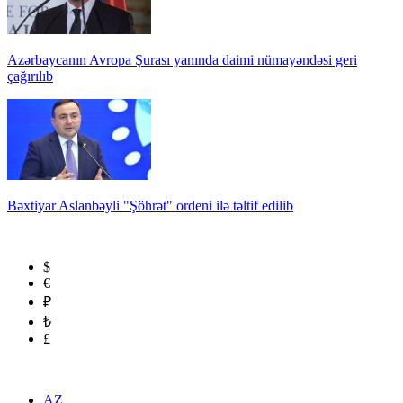
Azərbaycanın Avropa Şurası yanında daimi nümayəndəsi geri
çağırılıb
Bəxtiyar Aslanbəyli "Şöhrət" ordeni ilə təltif edilib
$
€
₽
₺
£
AZ