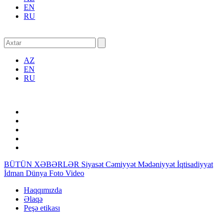
EN
RU
AZ
EN
RU
BÜTÜN XƏBƏRLƏR
Siyasət
Cəmiyyət
Mədəniyyət
İqtisadiyyat
İdman
Dünya
Foto
Video
Haqqımızda
Əlaqə
Peşə etikası