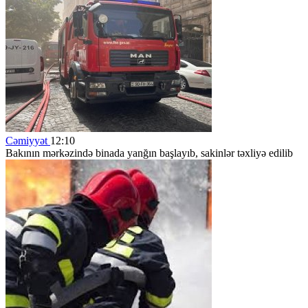
Cəmiyyət
12:10
Bakının mərkəzində binada yanğın başlayıb, sakinlər təxliyə edilib