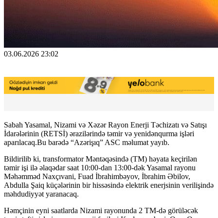
03.06.2026 23:02
Sabah Yasamal, Nizami və Xəzər Rayon Enerji Təchizatı və Satışı
İdarələrinin (RETSİ) ərazilərində təmir və yenidənqurma işləri
aparılacaq.Bu barədə “Azərişıq” ASC məlumat yayıb.
Bildirilib ki, transformator Məntəqəsində (TM) həyata keçirilən
təmir işi ilə əlaqədar saat 10:00-dan 13:00-dək Yasamal rayonu
Məhəmməd Naxçıvani, Fuad İbrahimbəyov, İbrahim Əbilov,
Abdulla Şaiq küçələrinin bir hissəsində elektrik enerjsinin verilişində
məhdudiyyət yaranacaq.
Həmçinin eyni saatlarda Nizami rayonunda 2 TM-də görüləcək