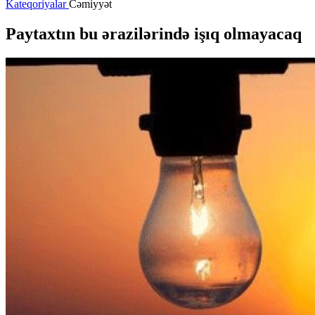
Kateqoriyalar
Cəmiyyət
Paytaxtın bu ərazilərində işıq olmayacaq