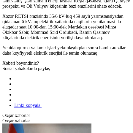
təmir-təftiş işləri zamanı enerji fasiləsi Keşlə qəsəbəsi, Qara Qarayev
prospekti və Əli Vəliyev küçəsinin bəzi ərazilərini əhatə edəcək.
Xəzər RETSİ ərazisində 35/6 kV-luq 459 saylı yarımstansiyadan
qidalanan 6 kV-luq elektrik xətlərində naqillərin yenilənməsi ilə
əlaqədar saat 10:00-dan 15:00-dək Mərdəkan qəsəbəsi Mirzə
Ələkbər Sabir, Məmməd Səid Ordubadi, Ramin Qasımov
küçələrində elektrik enerjisinin verilişi dayandırılacaq.
Yenidənqurma və təmir işləri yekunlaşdıqdan sonra həmin ərazilər
daha keyfiyyətli elektrik enerjisi ilə təmin olunacaq.
Xəbəri bəyəndiniz?
Sosial şəbəkələrdə paylaş
Linki kopyala
Oxşar xəbərlər
Oxşar xəbərlər