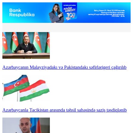
Azərbaycanın Malayziyadakı və Pakistandakı səfirlərigeri çağırılıb
Azərbaycanla Tacikistan arasında təhsil sahəsində saziş təsdiqlənib