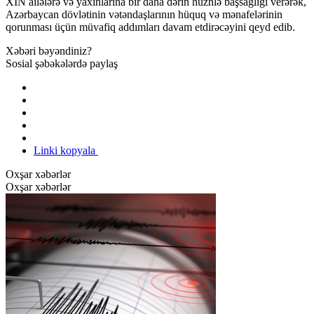
XİN ailələrə və yaxınlarına bir daha dərin hüznlə başsağlığı verərək,
Azərbaycan dövlətinin vətəndaşlarının hüquq və mənafelərinin
qorunması üçün müvafiq addımları davam etdirəcəyini qeyd edib.
Xəbəri bəyəndiniz?
Sosial şəbəkələrdə paylaş
Linki kopyala
Oxşar xəbərlər
Oxşar xəbərlər