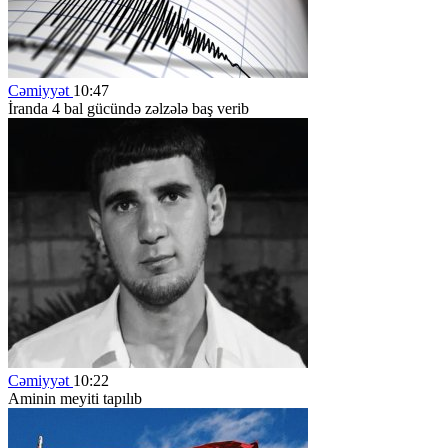
Cəmiyyət
10:47
İranda 4 bal gücündə zəlzələ baş verib
Cəmiyyət
10:22
Aminin meyiti tapılıb