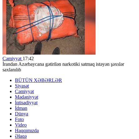
Cəmiyyət
17:42
İrandan Azərbaycana gətirilən narkotiki satmaq istəyən şəxslər
saxlanılıb
BÜTÜN XƏBƏRLƏR
Siyasət
Cəmiyyət
Mədəniyyət
İqtisadiyyat
İdman
Dünya
Foto
Video
Haqqımızda
Əlaqə