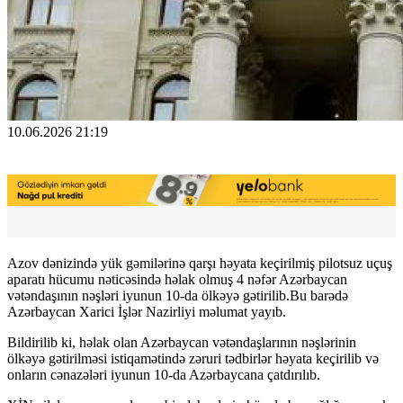
10.06.2026 21:19
Azov dənizində yük gəmilərinə qarşı həyata keçirilmiş pilotsuz uçuş
aparatı hücumu nəticəsində həlak olmuş 4 nəfər Azərbaycan
vətəndaşının nəşləri iyunun 10-da ölkəyə gətirilib.Bu barədə
Azərbaycan Xarici İşlər Nazirliyi məlumat yayıb.
Bildirilib ki, həlak olan Azərbaycan vətəndaşlarının nəşlərinin
ölkəyə gətirilməsi istiqamətində zəruri tədbirlər həyata keçirilib və
onların cənazələri iyunun 10-da Azərbaycana çatdırılıb.