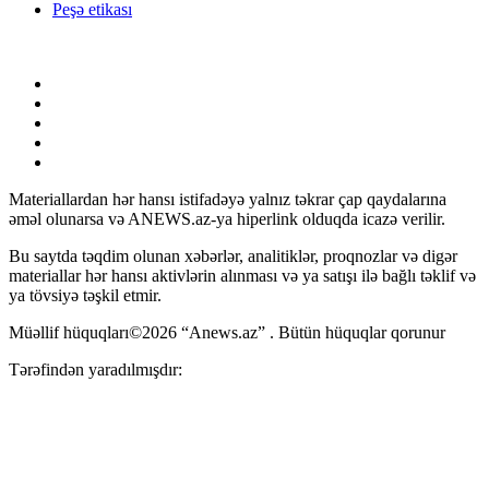
Peşə etikası
Materiallardan hər hansı istifadəyə yalnız təkrar çap qaydalarına
əməl olunarsa və ANEWS.az-ya hiperlink olduqda icazə verilir.
Bu saytda təqdim olunan xəbərlər, analitiklər, proqnozlar və digər
materiallar hər hansı aktivlərin alınması və ya satışı ilə bağlı təklif və
ya tövsiyə təşkil etmir.
Müəllif hüquqları©2026 “Anews.az” . Bütün hüquqlar qorunur
Tərəfindən yaradılmışdır: