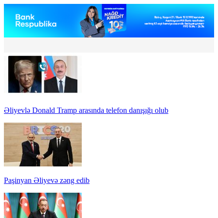
Əliyevlə Donald Tramp arasında telefon danışığı olub
Paşinyan Əliyevə zəng edib