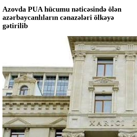
Azovda PUA hücumu nəticəsində ölən
azərbaycanlıların cənazələri ölkəyə
gətirilib