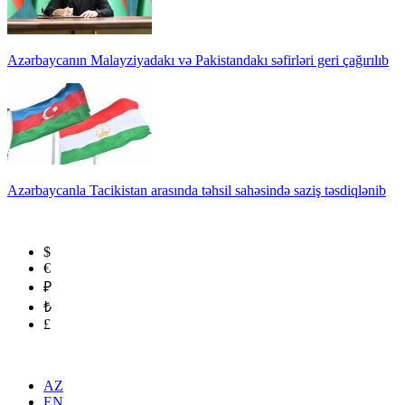
Azərbaycanın Malayziyadakı və Pakistandakı səfirləri geri çağırılıb
Azərbaycanla Tacikistan arasında təhsil sahəsində saziş təsdiqlənib
$
€
₽
₺
£
AZ
EN