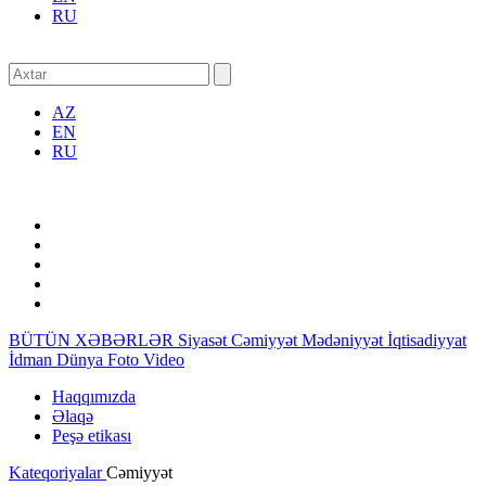
RU
AZ
EN
RU
BÜTÜN XƏBƏRLƏR
Siyasət
Cəmiyyət
Mədəniyyət
İqtisadiyyat
İdman
Dünya
Foto
Video
Haqqımızda
Əlaqə
Peşə etikası
Kateqoriyalar
Cəmiyyət