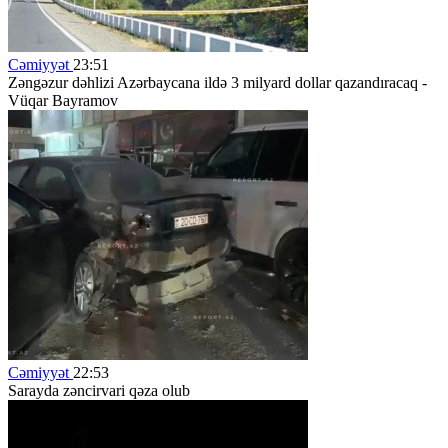
Cəmiyyət
23:51
Zəngəzur dəhlizi Azərbaycana ildə 3 milyard dollar qazandıracaq -
Vüqar Bayramov
Cəmiyyət
22:53
Sarayda zəncirvari qəza olub