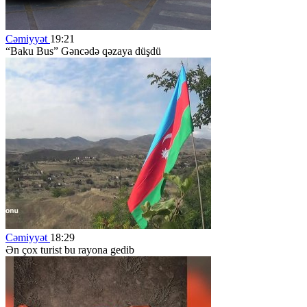
Cəmiyyət
19:21
“Baku Bus” Gəncədə qəzaya düşdü
Cəmiyyət
18:29
Ən çox turist bu rayona gedib