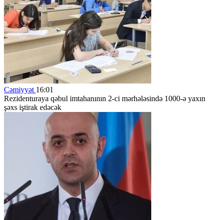
Cəmiyyət
16:01
Rezidenturaya qəbul imtahanının 2-ci mərhələsində 1000-ə yaxın
şəxs iştirak edəcək