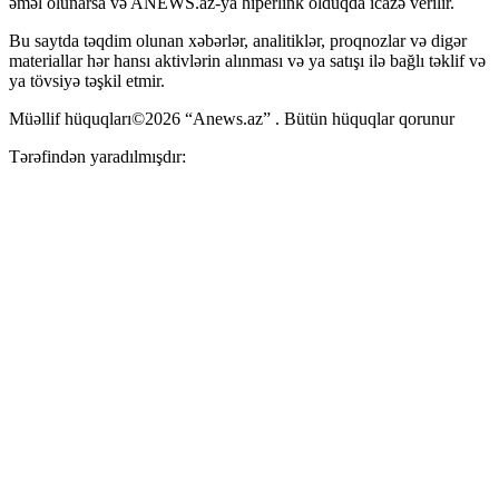
əməl olunarsa və ANEWS.az-ya hiperlink olduqda icazə verilir.
Bu saytda təqdim olunan xəbərlər, analitiklər, proqnozlar və digər
materiallar hər hansı aktivlərin alınması və ya satışı ilə bağlı təklif və
ya tövsiyə təşkil etmir.
Müəllif hüquqları©2026 “Anews.az” . Bütün hüquqlar qorunur
Tərəfindən yaradılmışdır: