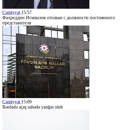
Cəmiyyət
15:57
Фахреддин Исмаилов отозван с должности постоянного
представителя
Cəmiyyət
15:09
Bərdədə açıq sahədə yanğın olub