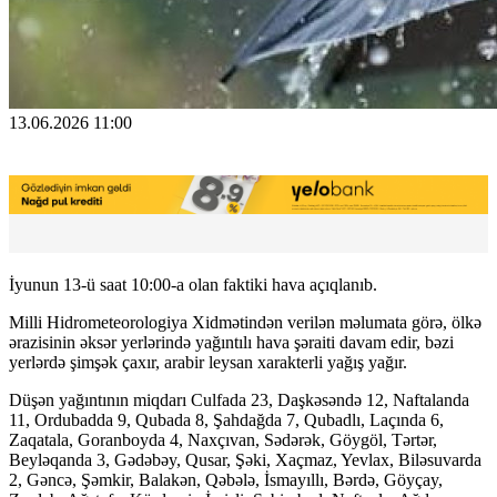
13.06.2026 11:00
İyunun 13-ü saat 10:00-a olan faktiki hava açıqlanıb.
Milli Hidrometeorologiya Xidmətindən verilən məlumata görə, ölkə
ərazisinin əksər yerlərində yağıntılı hava şəraiti davam edir, bəzi
yerlərdə şimşək çaxır, arabir leysan xarakterli yağış yağır.
Düşən yağıntının miqdarı Culfada 23, Daşkəsəndə 12, Naftalanda
11, Ordubadda 9, Qubada 8, Şahdağda 7, Qubadlı, Laçında 6,
Zaqatala, Goranboyda 4, Naxçıvan, Sədərək, Göygöl, Tərtər,
Beyləqanda 3, Gədəbəy, Qusar, Şəki, Xaçmaz, Yevlax, Biləsuvarda
2, Gəncə, Şəmkir, Balakən, Qəbələ, İsmayıllı, Bərdə, Göyçay,