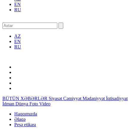
EN
RU
AZ
EN
RU
BÜTÜN XƏBƏRLƏR
Siyasət
Cəmiyyət
Mədəniyyət
İqtisadiyyat
İdman
Dünya
Foto
Video
Haqqımızda
Əlaqə
Peşə etikası