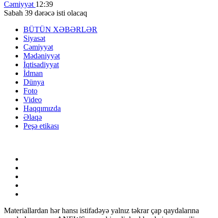
Cəmiyyət
12:39
Sabah 39 dərəcə isti olacaq
BÜTÜN XƏBƏRLƏR
Siyasət
Cəmiyyət
Mədəniyyət
İqtisadiyyat
İdman
Dünya
Foto
Video
Haqqımızda
Əlaqə
Peşə etikası
Materiallardan hər hansı istifadəyə yalnız təkrar çap qaydalarına