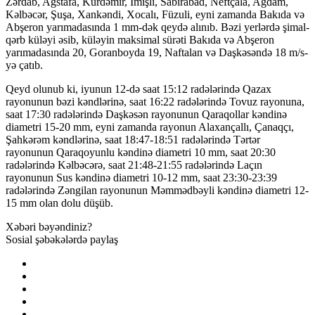
Zərdab, Ağstafa, Kürdəmir, İmişli, Sabirabad, Neftçala, Ağdam,
Kəlbəcər, Şuşa, Xankəndi, Xocalı, Füzuli, eyni zamanda Bakıda və
Abşeron yarımadasında 1 mm-dək qeydə alınıb. Bəzi yerlərdə şimal-
qərb küləyi əsib, küləyin maksimal sürəti Bakıda və Abşeron
yarımadasında 20, Goranboyda 19, Naftalan və Daşkəsəndə 18 m/s-
yə çatıb.
Qeyd olunub ki, iyunun 12-də saat 15:12 radələrində Qazax
rayonunun bəzi kəndlərinə, saat 16:22 radələrində Tovuz rayonuna,
saat 17:30 radələrində Daşkəsən rayonunun Qaraqollar kəndinə
diametri 15-20 mm, eyni zamanda rayonun Alaxançallı, Çanaqçı,
Şahkərəm kəndlərinə, saat 18:47-18:51 radələrində Tərtər
rayonunun Qaraqoyunlu kəndinə diametri 10 mm, saat 20:30
radələrində Kəlbəcərə, saat 21:48-21:55 radələrində Laçın
rayonunun Sus kəndinə diametri 10-12 mm, saat 23:30-23:39
radələrində Zəngilan rayonunun Məmmədbəyli kəndinə diametri 12-
15 mm olan dolu düşüb.
Xəbəri bəyəndiniz?
Sosial şəbəkələrdə paylaş