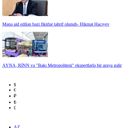
Mənə aid edilən bəzi fikirlər təhrif olunub- Hikmət Hacıyev
AYNA, RİNN və "Bakı Metropoliteni" ekspertlərlə bir araya gəlir
$
€
₽
₺
£
AZ