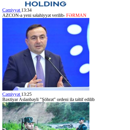
Cəmiyyət
13:34
AZCON-a yeni səlahiyyət verilib-
FƏRMAN
Cəmiyyət
13:25
Bəxtiyar Aslanbəyli "Şöhrət" ordeni ilə təltif edilib