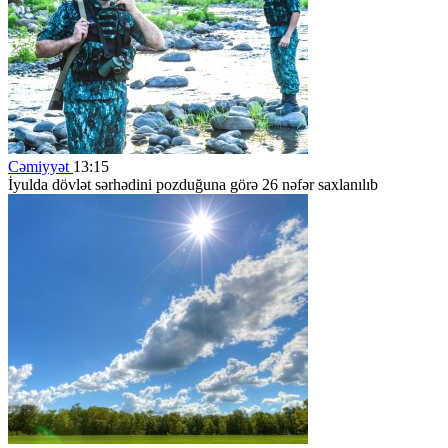
Cəmiyyət
13:15
İyulda dövlət sərhədini pozduğuna görə 26 nəfər saxlanılıb