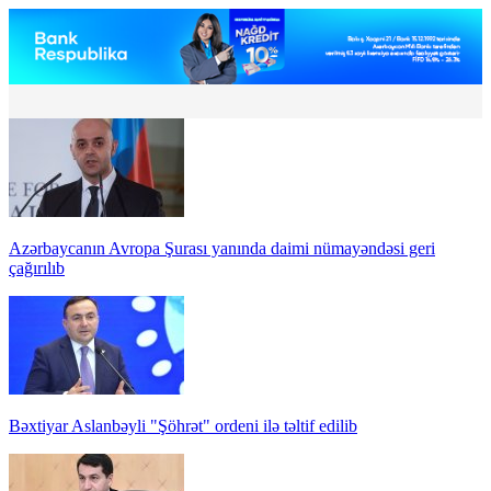
Azərbaycanın Avropa Şurası yanında daimi nümayəndəsi geri
çağırılıb
Bəxtiyar Aslanbəyli "Şöhrət" ordeni ilə təltif edilib