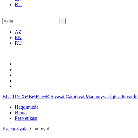
RU
AZ
EN
RU
BÜTÜN XƏBƏRLƏR
Siyasət
Cəmiyyət
Mədəniyyət
İqtisadiyyat
İ
Haqqımızda
Əlaqə
Peşə etikası
Kateqoriyalar
Cəmiyyət