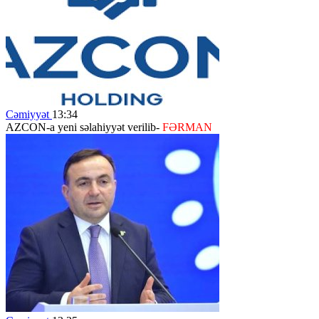
Cəmiyyət
13:34
AZCON-a yeni səlahiyyət verilib-
FƏRMAN