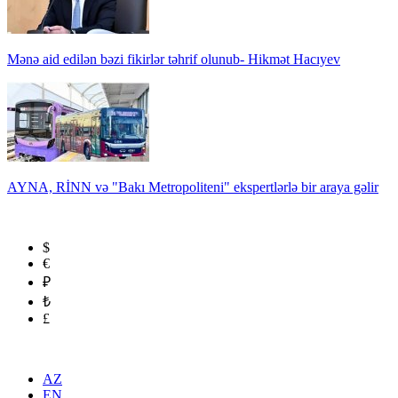
Mənə aid edilən bəzi fikirlər təhrif olunub- Hikmət Hacıyev
AYNA, RİNN və "Bakı Metropoliteni" ekspertlərlə bir araya gəlir
$
€
₽
₺
£
AZ
EN