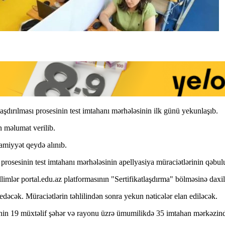
laşdırılması prosesinin test imtahanı mərhələsinin ilk günü yekunlaşıb.
 məlumat verilib.
vamiyyət qeydə alınıb.
ası prosesinin test imtahanı mərhələsinin apellyasiya müraciətlərinin qəbu
əllimlər portal.edu.az platformasının "Sertifikatlaşdırma" bölməsinə daxi
dəcək. Müraciətlərin təhlilindən sonra yekun nəticələr elan ediləcək.
lkənin 19 müxtəlif şəhər və rayonu üzrə ümumilikdə 35 imtahan mərkəzində