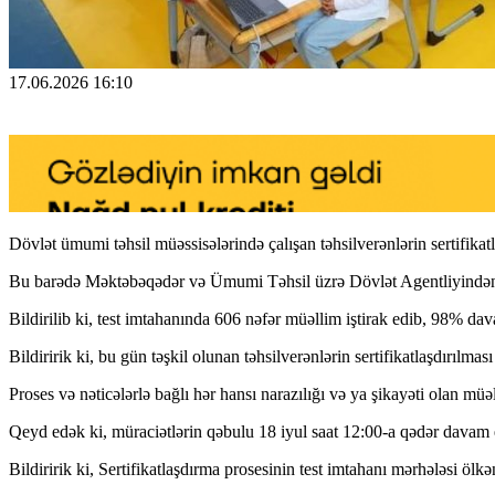
17.06.2026 16:10
Dövlət ümumi təhsil müəssisələrində çalışan təhsilverənlərin sertifikat
Bu barədə Məktəbəqədər və Ümumi Təhsil üzrə Dövlət Agentliyindən
Bildirilib ki, test imtahanında 606 nəfər müəllim iştirak edib, 98% da
Bildiririk ki, bu gün təşkil olunan təhsilverənlərin sertifikatlaşdırılm
Proses və nəticələrlə bağlı hər hansı narazılığı və ya şikayəti olan mü
Qeyd edək ki, müraciətlərin qəbulu 18 iyul saat 12:00-a qədər davam e
Bildiririk ki, Sertifikatlaşdırma prosesinin test imtahanı mərhələsi ö