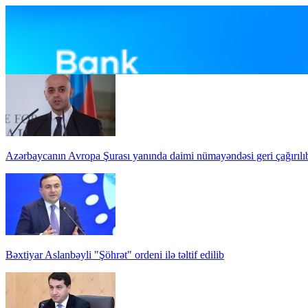
Azərbaycanın Avropa Şurası yanında daimi nümayəndəsi geri çağırılı
Bəxtiyar Aslanbəyli "Şöhrət" ordeni ilə təltif edilib