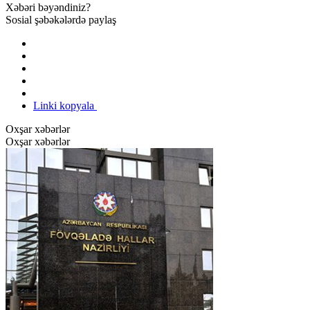
Xəbəri bəyəndiniz?
Sosial şəbəkələrdə paylaş
Linki kopyala
Oxşar xəbərlər
Oxşar xəbərlər