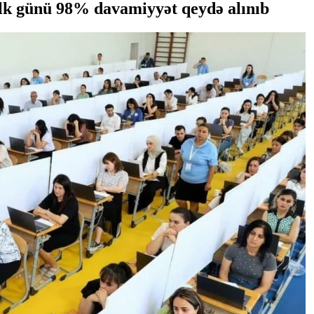
lk günü 98% davamiyyət qeydə alınıb