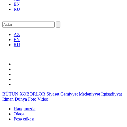
EN
RU
AZ
EN
RU
BÜTÜN XƏBƏRLƏR
Siyasət
Cəmiyyət
Mədəniyyət
İqtisadiyyat
İdman
Dünya
Foto
Video
Haqqımızda
Əlaqə
Peşə etikası