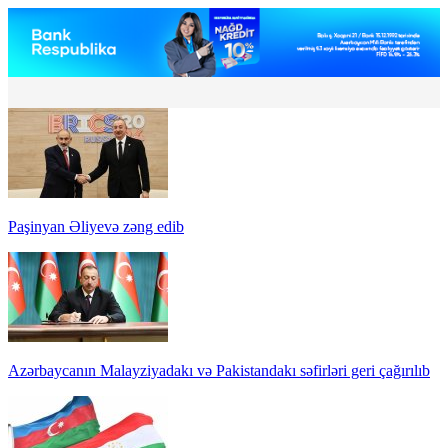
Paşinyan Əliyevə zəng edib
Azərbaycanın Malayziyadakı və Pakistandakı səfirləri geri çağırılıb