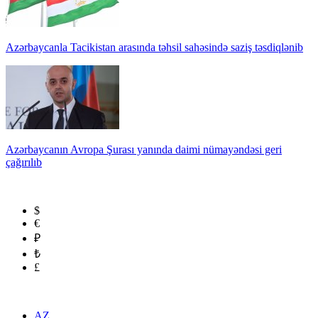
Azərbaycanla Tacikistan arasında təhsil sahəsində saziş təsdiqlənib
Azərbaycanın Avropa Şurası yanında daimi nümayəndəsi geri
çağırılıb
$
€
₽
₺
£
AZ