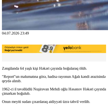
04.07.2026 23:49
Zəngilanda 64 yaşlı kişi Həkəri çayında boğularaq ölüb.
"Report"un məlumatına görə, hadisə rayonun Ağalı kəndi ərazisində
qeydə alınıb.
1962-ci il təvəllüdlü Nuşirəvan Mehdi oğlu Həsənov Həkəri çayında
çimərkən boğulub.
Onun meyiti sudan çıxarılaraq aidiyyəti üzrə təhvil verilib.