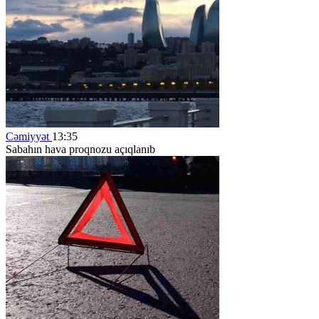
Cəmiyyət
13:35
Sabahın hava proqnozu açıqlanıb