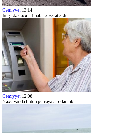
Cəmiyyət
13:14
İmişlidə qəza - 3 nəfər xəsarət aldı
Cəmiyyət
12:08
Naxçıvanda bütün pensiyalar ödənilib