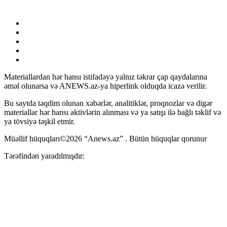
Materiallardan hər hansı istifadəyə yalnız təkrar çap qaydalarına
əməl olunarsa və ANEWS.az-ya hiperlink olduqda icazə verilir.
Bu saytda təqdim olunan xəbərlər, analitiklər, proqnozlar və digər
materiallar hər hansı aktivlərin alınması və ya satışı ilə bağlı təklif və
ya tövsiyə təşkil etmir.
Müəllif hüquqları©2026 “Anews.az” . Bütün hüquqlar qorunur
Tərəfindən yaradılmışdır: