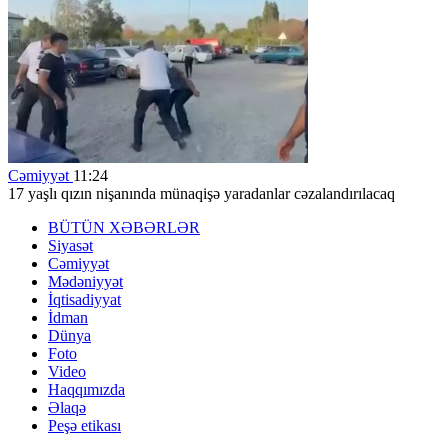
Cəmiyyət
11:24
17 yaşlı qızın nişanında münaqişə yaradanlar cəzalandırılacaq
BÜTÜN XƏBƏRLƏR
Siyasət
Cəmiyyət
Mədəniyyət
İqtisadiyyat
İdman
Dünya
Foto
Video
Haqqımızda
Əlaqə
Peşə etikası