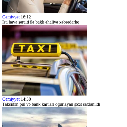
Cəmiyyət
16:12
İsti hava şəraiti ilə bağlı əhaliyə xəbərdarlıq
Cəmiyyət
14:38
Taksidən pul və bank kartları oğurlayan şəxs saxlanıldı