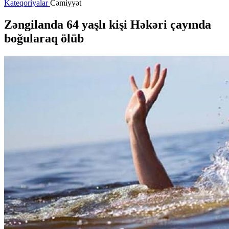
Kateqoriyalar
Cəmiyyət
Zəngilanda 64 yaşlı kişi Həkəri çayında
boğularaq ölüb