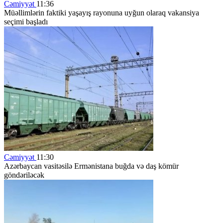
Cəmiyyət
11:36
Müəllimlərin faktiki yaşayış rayonuna uyğun olaraq vakansiya
seçimi başladı
Cəmiyyət
11:30
Azərbaycan vasitəsilə Ermənistana buğda və daş kömür
göndəriləcək