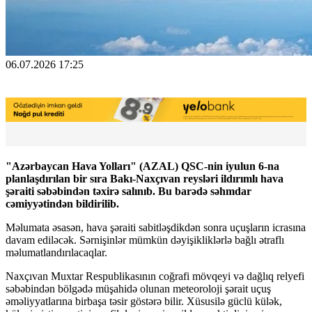
06.07.2026 17:25
"Azərbaycan Hava Yolları" (AZAL) QSC-nin iyulun 6-na
planlaşdırılan bir sıra Bakı-Naxçıvan reysləri ildırımlı hava
şəraiti səbəbindən təxirə salınıb. Bu barədə səhmdar
cəmiyyətindən bildirilib.
Məlumata əsasən, hava şəraiti sabitləşdikdən sonra uçuşların icrasına
davam ediləcək. Sərnişinlər mümkün dəyişikliklərlə bağlı ətraflı
məlumatlandırılacaqlar.
Naxçıvan Muxtar Respublikasının coğrafi mövqeyi və dağlıq relyefi
səbəbindən bölgədə müşahidə olunan meteoroloji şərait uçuş
əməliyyatlarına birbaşa təsir göstərə bilir. Xüsusilə güclü külək,