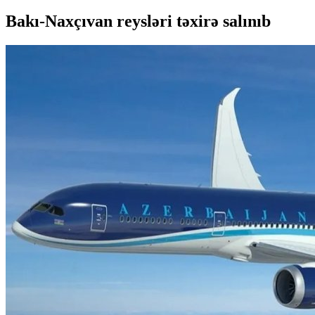
Bakı-Naxçıvan reysləri təxirə salınıb