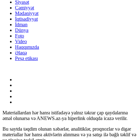
Siyasət
Cəmiyyət
Mədəniyyət
İqtisadiyyat
İdman
Dünya
Foto
Video
Haqqımızda
Əlaqə
Peşə etikası
Materiallardan hər hansı istifadəyə yalnız təkrar çap qaydalarına
əməl olunarsa və ANEWS.az-ya hiperlink olduqda icazə verilir.
Bu saytda təqdim olunan xəbərlər, analitiklər, proqnozlar və digər
materiallar hər hansı aktivlərin alınması və ya satışı ilə bağlı təklif və