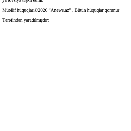
ya tövsiyə təşkil etmir.
Müəllif hüquqları©2026 “Anews.az” . Bütün hüquqlar qorunur
Tərəfindən yaradılmışdır: