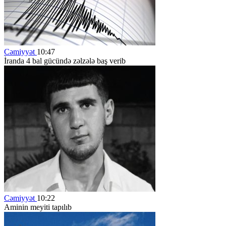
Cəmiyyət
10:47
İranda 4 bal gücündə zəlzələ baş verib
Cəmiyyət
10:22
Aminin meyiti tapılıb