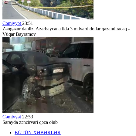
Cəmiyyət
23:51
Zəngəzur dəhlizi Azərbaycana ildə 3 milyard dollar qazandıracaq -
Vüqar Bayramov
Cəmiyyət
22:53
Sarayda zəncirvari qəza olub
BÜTÜN XƏBƏRLƏR