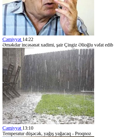
Cəmiyyət
14:22
Əməkdar incəsənət xadimi, şair Çingiz Əlioğlu vəfat edib
Cəmiyyət
13:10
Temperatur düşəcək, yağış yağacaq - Proqnoz