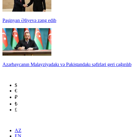
Paşinyan Əliyevə zəng edib
Azərbaycanın Malayziyadakı və Pakistandakı səfirləri geri çağırılıb
$
€
₽
₺
£
AZ
EN