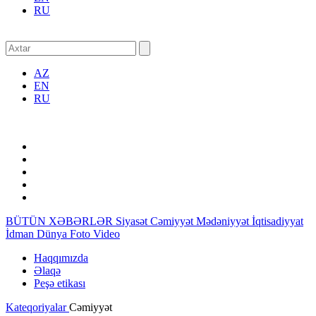
RU
AZ
EN
RU
BÜTÜN XƏBƏRLƏR
Siyasət
Cəmiyyət
Mədəniyyət
İqtisadiyyat
İdman
Dünya
Foto
Video
Haqqımızda
Əlaqə
Peşə etikası
Kateqoriyalar
Cəmiyyət