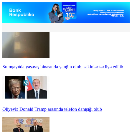
Sumqayıtda yaşayış binasında yanğın olub, sakinlər təxliyə edilib
Əliyevlə Donald Tramp arasında telefon danışığı olub