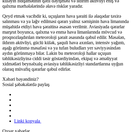
küləyin istiqamətinin qəfil dəyişməsi və ildırım aktivliyi eniş və
qalxma mərhələlərində əlavə risklər yaradır.
Qeyd etmək vacibdir ki, uçuşların hava şəraiti ilə əlaqədar təxirə
salınması və ya ləğv edilməsi qərarı yalnız sərnişinin hava limanında
müşahidə etdiyi hava şəraitinə əsasən verilmir. Aviasiyada qərarlar
marşrut boyunca, qalxma və enmə hava limanlarında mövcud və
proqnozlaşdırılan meteoroloji şərait əsasında qəbul edilir. Məsələn,
ildırım aktivliyi, güclü külək, şaquli hava axınları, intensiv yağıntı,
aşağı görünmə məsafəsi və ya tufan buludları yer səviyyəsindən
aydın görünməyə bilər. Lakin bu meteoroloji hallar uçuşun
təhlükəsizliyinə ciddi təsir göstərdiyindən, ekipaj və əməliyyat
xidmətləri beynəlxalq aviasiya təhlükəsizliyi standartlarına uyğun
olaraq müvafiq qərarlar qəbul edirlər.
Xəbəri bəyəndiniz?
Sosial şəbəkələrdə paylaş
Linki kopyala
Oxşar xəbərlər