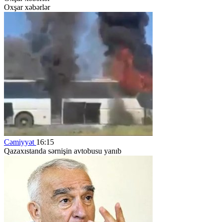
Oxşar xəbərlər
Cəmiyyət
16:15
Qazaxıstanda sərnişin avtobusu yanıb