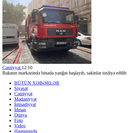
Cəmiyyət
12:10
Bakının mərkəzində binada yanğın başlayıb, sakinlər təxliyə edilib
BÜTÜN XƏBƏRLƏR
Siyasət
Cəmiyyət
Mədəniyyət
İqtisadiyyat
İdman
Dünya
Foto
Video
Haqqımızda