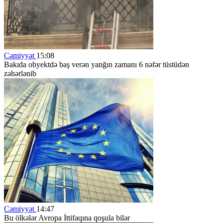
Cəmiyyət
15:08
Bakıda obyektdə baş verən yanğın zamanı 6 nəfər tüstüdən
zəhərlənib
Cəmiyyət
14:47
Bu ölkələr Avropa İttifaqına qoşula bilər