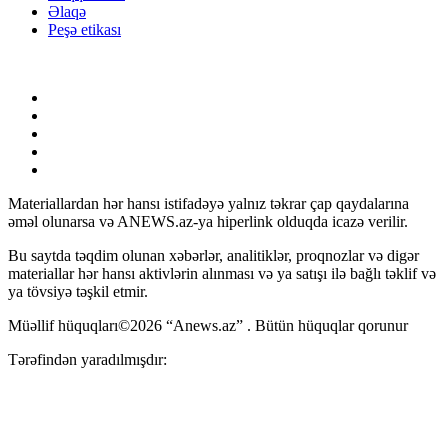
Əlaqə
Peşə etikası
Materiallardan hər hansı istifadəyə yalnız təkrar çap qaydalarına
əməl olunarsa və ANEWS.az-ya hiperlink olduqda icazə verilir.
Bu saytda təqdim olunan xəbərlər, analitiklər, proqnozlar və digər
materiallar hər hansı aktivlərin alınması və ya satışı ilə bağlı təklif və
ya tövsiyə təşkil etmir.
Müəllif hüquqları©2026 “Anews.az” . Bütün hüquqlar qorunur
Tərəfindən yaradılmışdır: