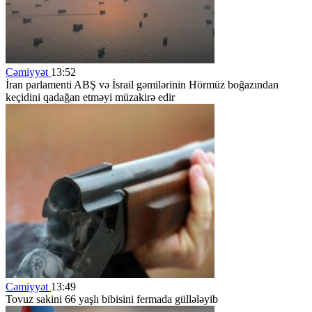
Cəmiyyət
13:52
İran parlamenti ABŞ və İsrail gəmilərinin Hörmüz boğazından
keçidini qadağan etməyi müzakirə edir
Cəmiyyət
13:49
Tovuz sakini 66 yaşlı bibisini fermada güllələyib