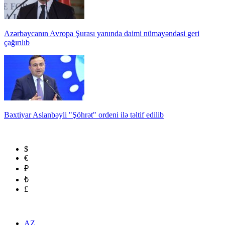
Azərbaycanın Avropa Şurası yanında daimi nümayəndəsi geri
çağırılıb
Bəxtiyar Aslanbəyli "Şöhrət" ordeni ilə təltif edilib
$
€
₽
₺
£
AZ