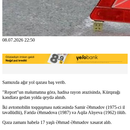
08.07.2026 22:50
Samuxda ağır yol qəzası baş verib.
"Report"un məlumatına görə, hadisə rayon ərazisində, Kürqırağı
kəndlərə gedən yolda qeydə alınıb.
İki avtomobilin toqquşması nəticəsində Samir Əhmədov (1975-ci il
təvəllüdlü), Fəridə Əhmədova (1987) və Aqilə Alıyeva (1962) ölüb.
Qəza zamanı habelə 17 yaşlı Əhməd Əhmədov xəsarət alıb.