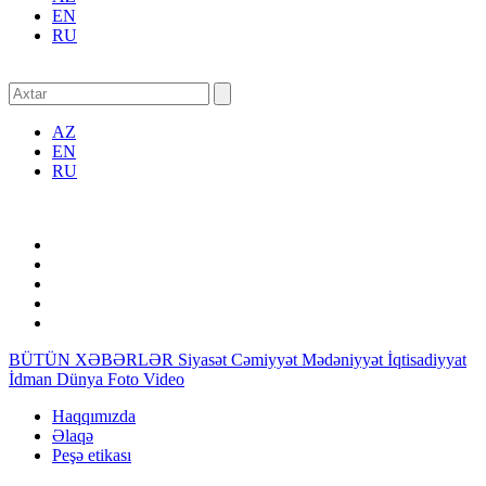
EN
RU
AZ
EN
RU
BÜTÜN XƏBƏRLƏR
Siyasət
Cəmiyyət
Mədəniyyət
İqtisadiyyat
İdman
Dünya
Foto
Video
Haqqımızda
Əlaqə
Peşə etikası