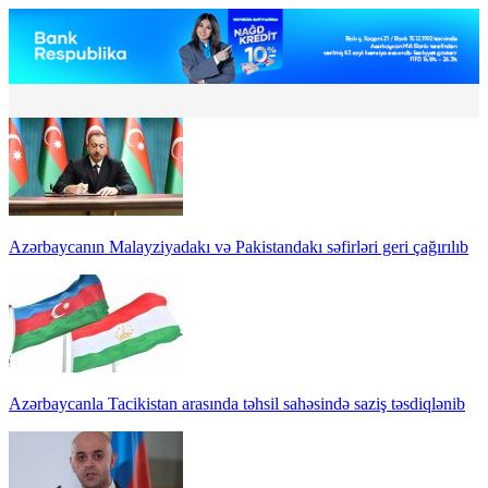
Azərbaycanın Malayziyadakı və Pakistandakı səfirləri geri çağırılıb
Azərbaycanla Tacikistan arasında təhsil sahəsində saziş təsdiqlənib