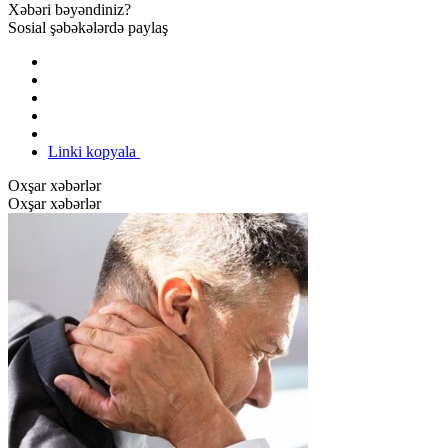
Xəbəri bəyəndiniz?
Sosial şəbəkələrdə paylaş
Linki kopyala
Oxşar xəbərlər
Oxşar xəbərlər