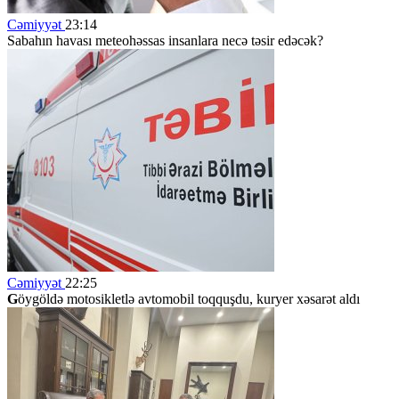
Cəmiyyət
23:14
Sabahın havası meteohəssas insanlara necə təsir edəcək?
Cəmiyyət
22:25
G
öygöldə motosikletlə avtomobil toqquşdu, kuryer xəsarət aldı