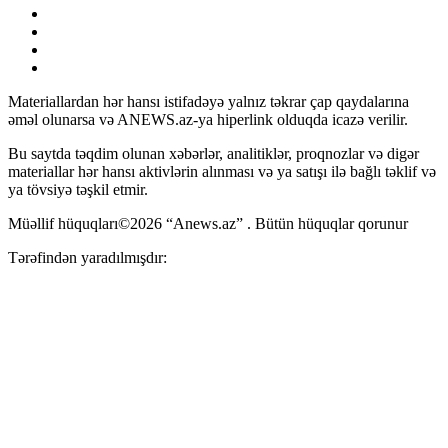
Materiallardan hər hansı istifadəyə yalnız təkrar çap qaydalarına
əməl olunarsa və ANEWS.az-ya hiperlink olduqda icazə verilir.
Bu saytda təqdim olunan xəbərlər, analitiklər, proqnozlar və digər
materiallar hər hansı aktivlərin alınması və ya satışı ilə bağlı təklif və
ya tövsiyə təşkil etmir.
Müəllif hüquqları©2026 “Anews.az” . Bütün hüquqlar qorunur
Tərəfindən yaradılmışdır: