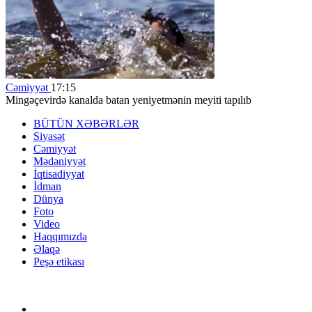
Cəmiyyət
17:15
Mingəçevirdə kanalda batan yeniyetmənin meyiti tapılıb
BÜTÜN XƏBƏRLƏR
Siyasət
Cəmiyyət
Mədəniyyət
İqtisadiyyat
İdman
Dünya
Foto
Video
Haqqımızda
Əlaqə
Peşə etikası