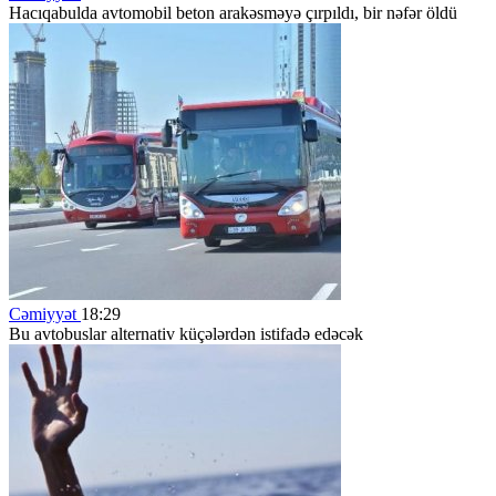
Hacıqabulda avtomobil beton arakəsməyə çırpıldı, bir nəfər öldü
Cəmiyyət
18:29
Bu avtobuslar alternativ küçələrdən istifadə edəcək