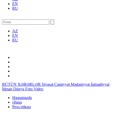
EN
RU
AZ
EN
RU
BÜTÜN XƏBƏRLƏR
Siyasət
Cəmiyyət
Mədəniyyət
İqtisadiyyat
İdman
Dünya
Foto
Video
Haqqımızda
Əlaqə
Peşə etikası