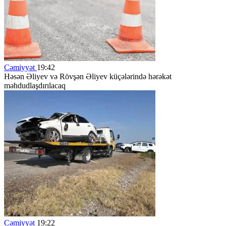
Cəmiyyət
19:42
Həsən Əliyev və Rövşən Əliyev küçələrində hərəkət
məhdudlaşdırılacaq
Cəmiyyət
19:22