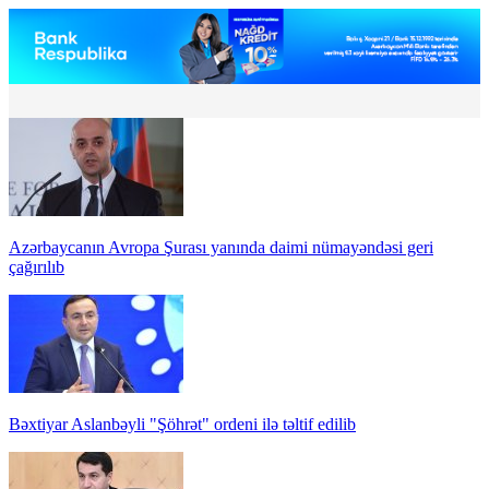
Azərbaycanın Avropa Şurası yanında daimi nümayəndəsi geri
çağırılıb
Bəxtiyar Aslanbəyli "Şöhrət" ordeni ilə təltif edilib