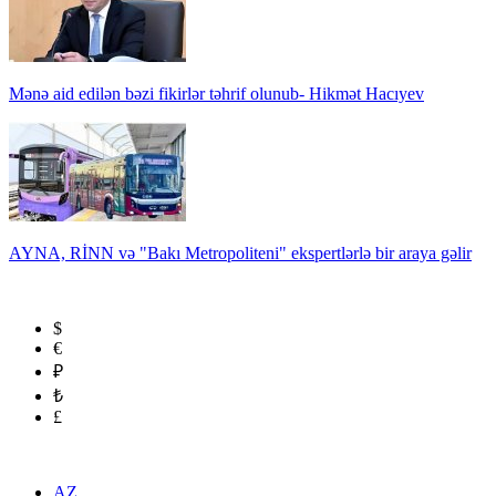
Mənə aid edilən bəzi fikirlər təhrif olunub- Hikmət Hacıyev
AYNA, RİNN və "Bakı Metropoliteni" ekspertlərlə bir araya gəlir
$
€
₽
₺
£
AZ