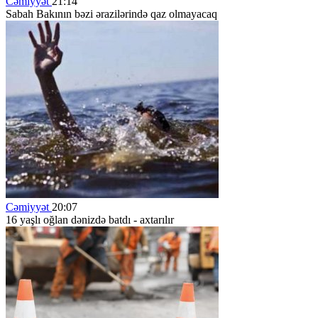
Cəmiyyət
21:14
Sabah Bakının bəzi ərazilərində qaz olmayacaq
Cəmiyyət
20:07
16 yaşlı oğlan dənizdə batdı - axtarılır