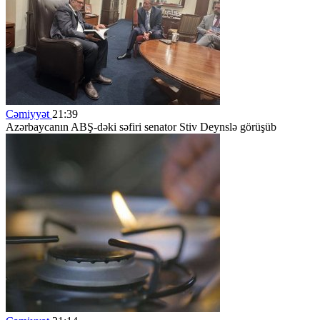
Cəmiyyət
21:39
Azərbaycanın ABŞ-dəki səfiri senator Stiv Deynslə görüşüb