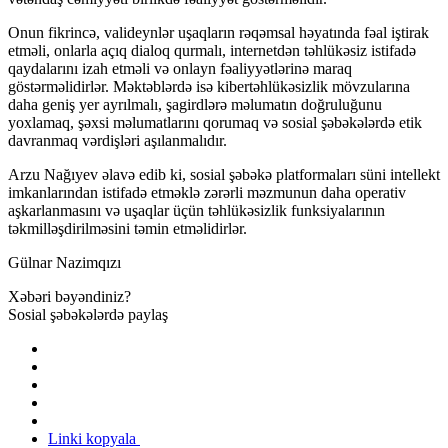
Onun fikrincə, valideynlər uşaqların rəqəmsal həyatında fəal iştirak
etməli, onlarla açıq dialoq qurmalı, internetdən təhlükəsiz istifadə
qaydalarını izah etməli və onlayn fəaliyyətlərinə maraq
göstərməlidirlər. Məktəblərdə isə kibertəhlükəsizlik mövzularına
daha geniş yer ayrılmalı, şagirdlərə məlumatın doğruluğunu
yoxlamaq, şəxsi məlumatlarını qorumaq və sosial şəbəkələrdə etik
davranmaq vərdişləri aşılanmalıdır.
Arzu Nağıyev əlavə edib ki, sosial şəbəkə platformaları süni intellekt
imkanlarından istifadə etməklə zərərli məzmunun daha operativ
aşkarlanmasını və uşaqlar üçün təhlükəsizlik funksiyalarının
təkmilləşdirilməsini təmin etməlidirlər.
Gülnar Nazimqızı
Xəbəri bəyəndiniz?
Sosial şəbəkələrdə paylaş
Linki kopyala