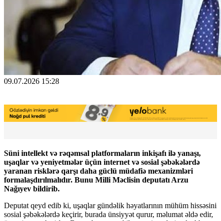
09.07.2026 15:28
Süni intellekt və rəqəmsal platformaların inkişafı ilə yanaşı,
uşaqlar və yeniyetmələr üçün internet və sosial şəbəkələrdə
yaranan risklərə qarşı daha güclü müdafiə mexanizmləri
formalaşdırılmalıdır. Bunu Milli Məclisin deputatı Arzu
Nağıyev bildirib.
Deputat qeyd edib ki, uşaqlar gündəlik həyatlarının mühüm hissəsini
sosial şəbəkələrdə keçirir, burada ünsiyyət qurur, məlumat əldə edir,