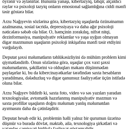
öyrənir və əylənirlər. Bununla yanaşı, kibertəzyiq, təhqir, alçaldıcı
rəylər və psixoloji təzyiq onların emosional sağlamlığına ciddi mənfi
təsir göstərə bilər.
Arzu Nağıyevin sözlərinə görə, kibertəzyiq uşaqlarda özünəinamın
azalmasına, sosial təcridə, depressiyaya və daha ağır psixoloji
nəticələrə səbəb ola bilər. O, həmçinin zorakılıq, nifrət nitqi,
dezinformasiya, manipulyativ reklamlar və yaşa uyğun olmayan
digər məzmunun uşaqların psixoloji inkişafına mənfi təsir etdiyini
vurğulayıb.
Deputat şəxsi məlumatların təhlükəsizliyini də mühüm problem kimi
qiymətləndirib. Onun sözlərinə görə, uşaqlar çox vaxt şəxsi
məlumatlarını, şəkillərini və olduqları məkanı düşünmədən
paylaşırlar ki, bu da kibercinayətkarlar tərəfindən saxta hesabların
yaradılması, dələduzluq və digər qanunsuz fəaliyyətlər üçün istifadə
oluna bilər.
Arzu Nağıyev bildirib ki, saxta foto, video və səs yazıları yaradan
texnologiyalar, avtomatik hazırlanmış manipulyativ məzmun və
saxta profillər uşaqların doğru məlumatı yanlış məlumatdan
ayırmasını daha da çətinləşdirir.
Deputat hesab edir ki, problemin həlli yalnız bir qurumun üzərinə
düşmür və burada dövlət, məktəb, ailə, texnologiya şirkətləri və
vətəndaş cəmiyyəti birlikdə fəaliyyət göstərməlidir.