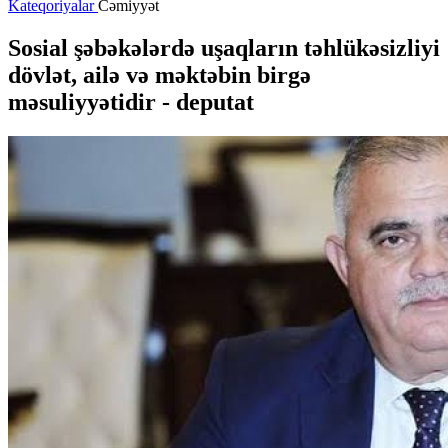
Kateqoriyalar
Cəmiyyət
Sosial şəbəkələrdə uşaqların təhlükəsizliyi
dövlət, ailə və məktəbin birgə
məsuliyyətidir - deputat