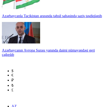
Azərbaycanla Tacikistan arasında təhsil sahəsində saziş təsdiqlənib
Azərbaycanın Avropa Şurası yanında daimi nümayəndəsi geri
çağırılıb
$
€
₽
₺
£
AZ