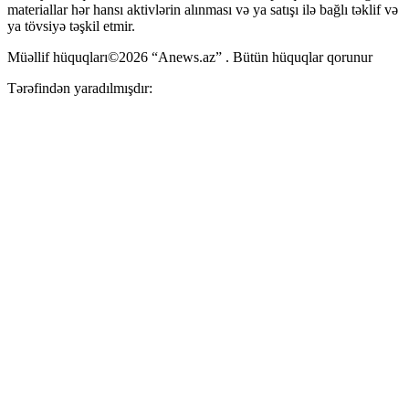
materiallar hər hansı aktivlərin alınması və ya satışı ilə bağlı təklif və
ya tövsiyə təşkil etmir.
Müəllif hüquqları©2026 “Anews.az” . Bütün hüquqlar qorunur
Tərəfindən yaradılmışdır: