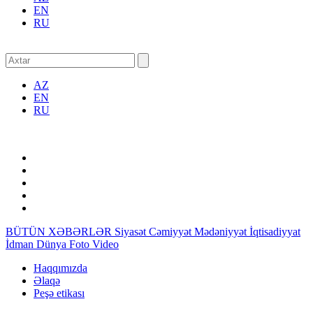
EN
RU
AZ
EN
RU
BÜTÜN XƏBƏRLƏR
Siyasət
Cəmiyyət
Mədəniyyət
İqtisadiyyat
İdman
Dünya
Foto
Video
Haqqımızda
Əlaqə
Peşə etikası