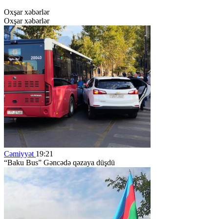
Oxşar xəbərlər
Oxşar xəbərlər
Cəmiyyət
19:21
“Baku Bus” Gəncədə qəzaya düşdü