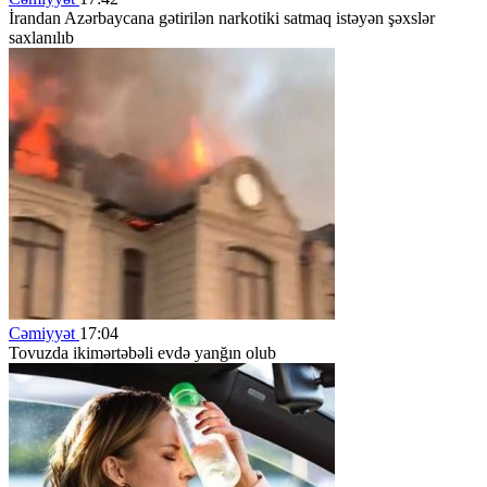
İrandan Azərbaycana gətirilən narkotiki satmaq istəyən şəxslər
saxlanılıb
Cəmiyyət
17:04
Tovuzda ikimərtəbəli evdə yanğın olub