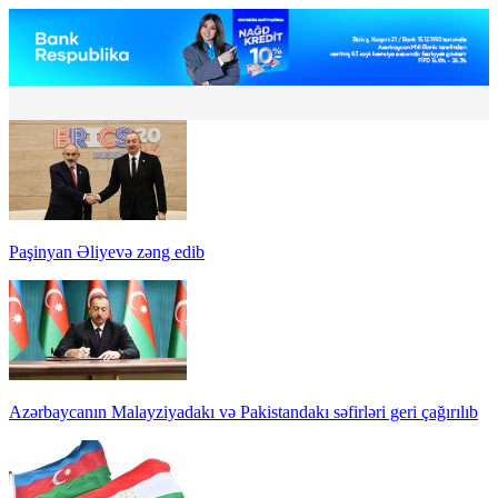
Paşinyan Əliyevə zəng edib
Azərbaycanın Malayziyadakı və Pakistandakı səfirləri geri çağırılıb