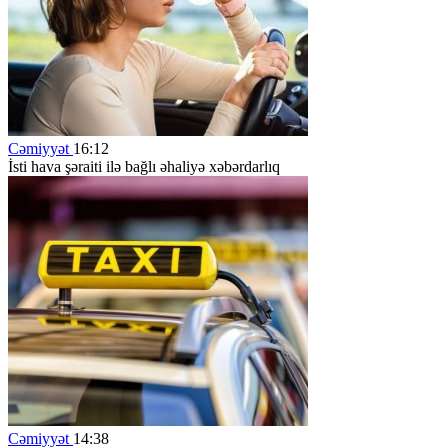
Cəmiyyət
16:12
İsti hava şəraiti ilə bağlı əhaliyə xəbərdarlıq
Cəmiyyət
14:38