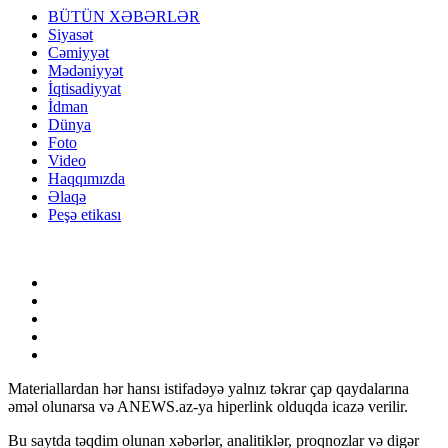
BÜTÜN XƏBƏRLƏR
Siyasət
Cəmiyyət
Mədəniyyət
İqtisadiyyat
İdman
Dünya
Foto
Video
Haqqımızda
Əlaqə
Peşə etikası
Materiallardan hər hansı istifadəyə yalnız təkrar çap qaydalarına
əməl olunarsa və ANEWS.az-ya hiperlink olduqda icazə verilir.
Bu saytda təqdim olunan xəbərlər, analitiklər, proqnozlar və digər