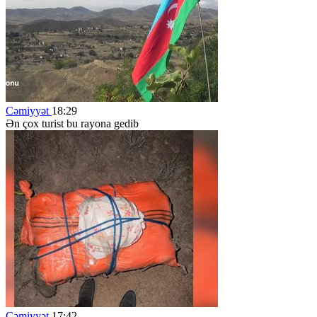
Cəmiyyət
18:29
Ən çox turist bu rayona gedib
Cəmiyyət
17:42