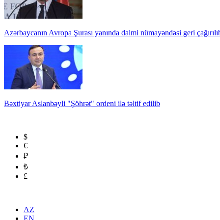
Azərbaycanın Avropa Şurası yanında daimi nümayəndəsi geri çağırılı
Bəxtiyar Aslanbəyli "Şöhrət" ordeni ilə təltif edilib
$
€
₽
₺
£
AZ
EN