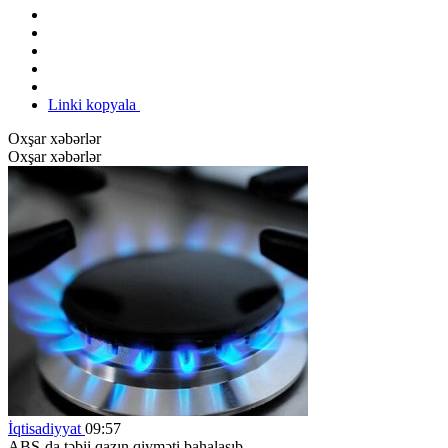
Linki kopyala
Oxşar xəbərlər
Oxşar xəbərlər
İqtisadiyyat
09:57
ABŞ-da təbii qazın qiyməti bahalaşıb