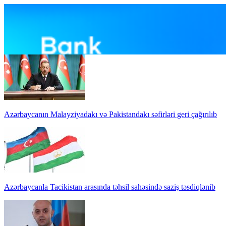
Azərbaycanın Malayziyadakı və Pakistandakı səfirləri geri çağırılıb
Azərbaycanla Tacikistan arasında təhsil sahəsində saziş təsdiqlənib