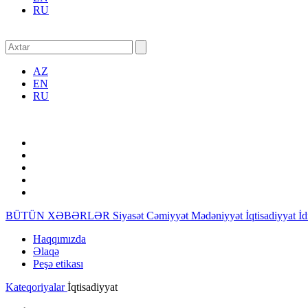
RU
AZ
EN
RU
BÜTÜN XƏBƏRLƏR
Siyasət
Cəmiyyət
Mədəniyyət
İqtisadiyyat
İ
Haqqımızda
Əlaqə
Peşə etikası
Kateqoriyalar
İqtisadiyyat