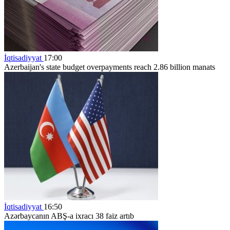
İqtisadiyyat
17:00
Azerbaijan's state budget overpayments reach 2.86 billion manats
İqtisadiyyat
16:50
Azərbaycanın ABŞ-a ixracı 38 faiz artıb