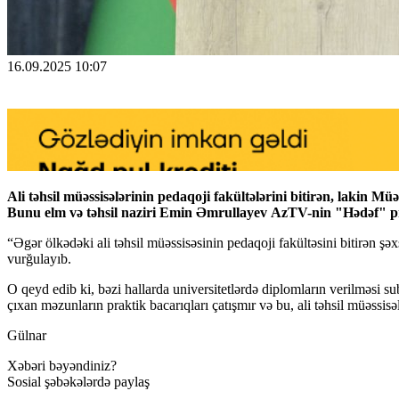
16.09.2025 10:07
Ali təhsil müəssisələrinin pedaqoji fakültələrini bitirən, lakin 
Bunu elm və təhsil naziri Emin Əmrullayev AzTV-nin "Hədəf" pr
“Əgər ölkədəki ali təhsil müəssisəsinin pedaqoji fakültəsini bitirən
vurğulayıb.
O qeyd edib ki, bəzi hallarda universitetlərdə diplomların verilməsi s
çıxan məzunların praktik bacarıqları çatışmır və bu, ali təhsil müəssisə
Gülnar
Xəbəri bəyəndiniz?
Sosial şəbəkələrdə paylaş