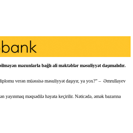
bilməyən məzunlarla bağlı ali məktəblər məsuliyyət daşımalıdır.
 o diplomu verən müəssisə məsuliyyət daşıyır, ya yox?” – Əmrullayev
ərdən yayınmaq məqsədilə həyata keçirilir. Nəticədə, əmək bazarına