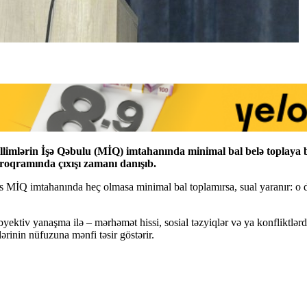
Müəllimlərin İşə Qəbulu (MİQ) imtahanında minimal bal belə toplaya 
oqramında çıxışı zamanı danışıb.
 şəxs MİQ imtahanında heç olmasa minimal bal toplamırsa, sual yaranır:
ubyektiv yanaşma ilə – mərhəmət hissi, sosial təzyiqlər və ya konfliktl
lərinin nüfuzuna mənfi təsir göstərir.