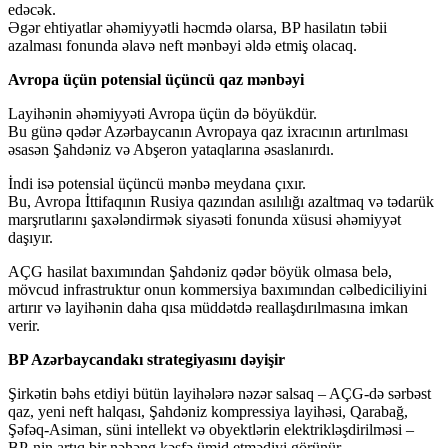
edəcək.
Əgər ehtiyatlar əhəmiyyətli həcmdə olarsa, BP hasilatın təbii
azalması fonunda əlavə neft mənbəyi əldə etmiş olacaq.
Avropa üçün potensial üçüncü qaz mənbəyi
Layihənin əhəmiyyəti Avropa üçün də böyükdür.
Bu günə qədər Azərbaycanın Avropaya qaz ixracının artırılması
əsasən Şahdəniz və Abşeron yataqlarına əsaslanırdı.
İndi isə potensial üçüncü mənbə meydana çıxır.
Bu, Avropa İttifaqının Rusiya qazından asılılığı azaltmaq və tədarük
marşrutlarını şaxələndirmək siyasəti fonunda xüsusi əhəmiyyət
daşıyır.
AÇG hasilat baxımından Şahdəniz qədər böyük olmasa belə,
mövcud infrastruktur onun kommersiya baxımından cəlbediciliyini
artırır və layihənin daha qısa müddətdə reallaşdırılmasına imkan
verir.
BP Azərbaycandakı strategiyasını dəyişir
Şirkətin bəhs etdiyi bütün layihələrə nəzər salsaq – AÇG-də sərbəst
qaz, yeni neft halqası, Şahdəniz kompressiya layihəsi, Qarabağ,
Şəfəq-Asiman, süni intellekt və obyektlərin elektrikləşdirilməsi –
BP-nin artıq bir nəhəng kəşfə ümid etmədiyi görünür.