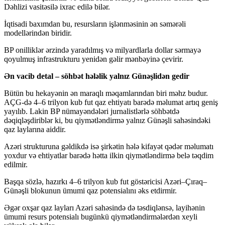
Dəhlizi vasitəsilə ixrac edilə bilər.
İqtisadi baxımdan bu, resursların işlənməsinin ən səmərəli
modellərindən biridir.
BP onilliklər ərzində yaradılmış və milyardlarla dollar sərmayə
qoyulmuş infrastrukturu yenidən gəlir mənbəyinə çevirir.
Ən vacib detal – söhbət hələlik yalnız Günəşlidən gedir
Bütün bu hekayənin ən maraqlı məqamlarından biri məhz budur.
AÇG-də 4–6 trilyon kub fut qaz ehtiyatı barədə məlumat artıq geniş
yayılıb. Lakin BP nümayəndələri jurnalistlərlə söhbətdə
dəqiqləşdiriblər ki, bu qiymətləndirmə yalnız Günəşli sahəsindəki
qaz laylarına aiddir.
Azəri strukturuna gəldikdə isə şirkətin hələ kifayət qədər məlumatı
yoxdur və ehtiyatlar barədə hətta ilkin qiymətləndirmə belə təqdim
edilmir.
Başqa sözlə, hazırkı 4–6 trilyon kub fut göstəricisi Azəri–Çıraq–
Günəşli blokunun ümumi qaz potensialını əks etdirmir.
Əgər oxşar qaz layları Azəri sahəsində də təsdiqlənsə, layihənin
ümumi resurs potensialı bugünkü qiymətləndirmələrdən xeyli