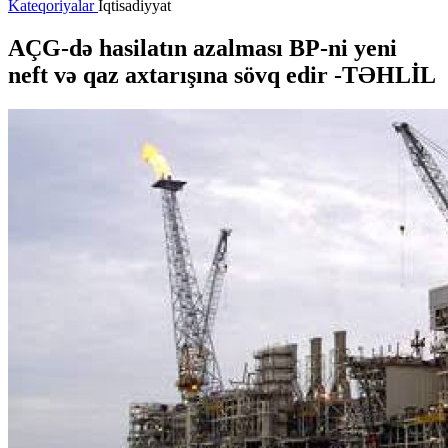
Kateqoriyalar
İqtisadiyyat
AÇG-də hasilatın azalması BP-ni yeni
neft və qaz axtarışına sövq edir -
TƏHLİL