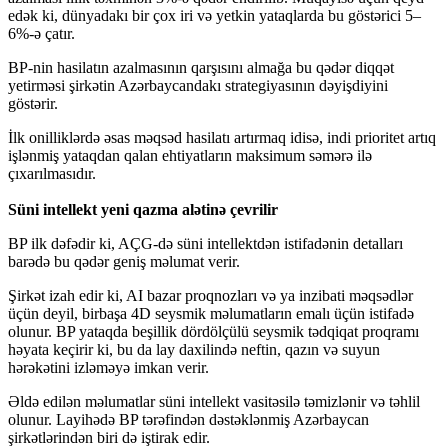
edək ki, dünyadakı bir çox iri və yetkin yataqlarda bu göstərici 5–
6%-ə çatır.
BP-nin hasilatın azalmasının qarşısını almağa bu qədər diqqət
yetirməsi şirkətin Azərbaycandakı strategiyasının dəyişdiyini
göstərir.
İlk onilliklərdə əsas məqsəd hasilatı artırmaq idisə, indi prioritet artıq
işlənmiş yataqdan qalan ehtiyatların maksimum səmərə ilə
çıxarılmasıdır.
Süni intellekt yeni qazma alətinə çevrilir
BP ilk dəfədir ki, AÇG-də süni intellektdən istifadənin detalları
barədə bu qədər geniş məlumat verir.
Şirkət izah edir ki, AI bazar proqnozları və ya inzibati məqsədlər
üçün deyil, birbaşa 4D seysmik məlumatların emalı üçün istifadə
olunur. BP yataqda beşillik dördölçülü seysmik tədqiqat proqramı
həyata keçirir ki, bu da lay daxilində neftin, qazın və suyun
hərəkətini izləməyə imkan verir.
Əldə edilən məlumatlar süni intellekt vasitəsilə təmizlənir və təhlil
olunur. Layihədə BP tərəfindən dəstəklənmiş Azərbaycan
şirkətlərindən biri də iştirak edir.