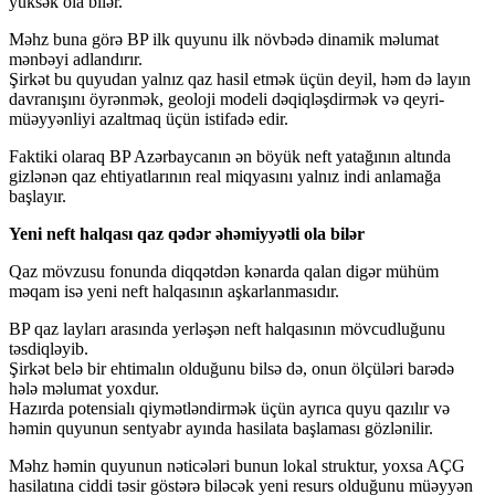
yüksək ola bilər.
Məhz buna görə BP ilk quyunu ilk növbədə dinamik məlumat
mənbəyi adlandırır.
Şirkət bu quyudan yalnız qaz hasil etmək üçün deyil, həm də layın
davranışını öyrənmək, geoloji modeli dəqiqləşdirmək və qeyri-
müəyyənliyi azaltmaq üçün istifadə edir.
Faktiki olaraq BP Azərbaycanın ən böyük neft yatağının altında
gizlənən qaz ehtiyatlarının real miqyasını yalnız indi anlamağa
başlayır.
Yeni neft halqası qaz qədər əhəmiyyətli ola bilər
Qaz mövzusu fonunda diqqətdən kənarda qalan digər mühüm
məqam isə yeni neft halqasının aşkarlanmasıdır.
BP qaz layları arasında yerləşən neft halqasının mövcudluğunu
təsdiqləyib.
Şirkət belə bir ehtimalın olduğunu bilsə də, onun ölçüləri barədə
hələ məlumat yoxdur.
Hazırda potensialı qiymətləndirmək üçün ayrıca quyu qazılır və
həmin quyunun sentyabr ayında hasilata başlaması gözlənilir.
Məhz həmin quyunun nəticələri bunun lokal struktur, yoxsa AÇG
hasilatına ciddi təsir göstərə biləcək yeni resurs olduğunu müəyyən