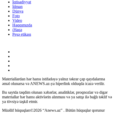
İqtisadiyyat
İdman
Dünya
Foto
Video
Haqqımızda
Əlaqə
Peşə etikası
Materiallardan hər hansı istifadəyə yalnız təkrar çap qaydalarına
əməl olunarsa və ANEWS.az-ya hiperlink olduqda icazə verilir.
Bu saytda təqdim olunan xəbərlər, analitiklər, proqnozlar və digər
materiallar hər hansı aktivlərin alınması və ya satışı ilə bağlı təklif və
ya tövsiyə təşkil etmir.
Müəllif hüquqları©2026 “Anews.az” . Bütün hüquqlar qorunur