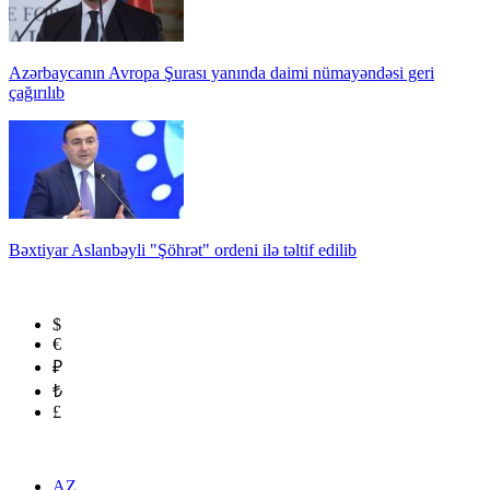
Azərbaycanın Avropa Şurası yanında daimi nümayəndəsi geri
çağırılıb
Bəxtiyar Aslanbəyli "Şöhrət" ordeni ilə təltif edilib
$
€
₽
₺
£
AZ