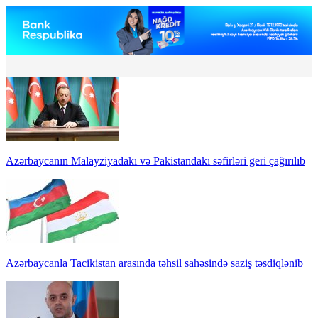
Azərbaycanın Malayziyadakı və Pakistandakı səfirləri geri çağırılıb
Azərbaycanla Tacikistan arasında təhsil sahəsində saziş təsdiqlənib