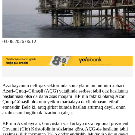
03.06.2026 06:12
Azərbaycanın neft-qaz sektorunda son ayların ən mühüm xəbəri
Azəri–Çıraq–Günəşli (AÇG) yatağında sərbəst təbii qaz hasilatına
başlanması olsa da daha əsas məqam BP-nin faktiki olaraq Azəri-
Çıraq-Günəşli blokunu yetkin mərhələyə daxil olmasını etiraf
etməsidir. Belə ki, artıq şirkət burada hasilatı artırmaq deyil, onun
azalmasını ləngitmək üzərində çalışır.
BP-nin Azərbaycan, Gürcüstan və Türkiyə üzrə regional prezidenti
Covanni (Cio) Kristofolinin sözlərinə görə, AÇG-də hasilatın təbii
azalması illik təxminən 3%-ə qədər endirilib. Müqayisə üçün qeyd