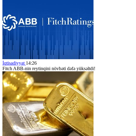
İqtisadiyyat
14:26
Fitch ABB-nin reytinqini növbəti dəfə yüksəltdi!