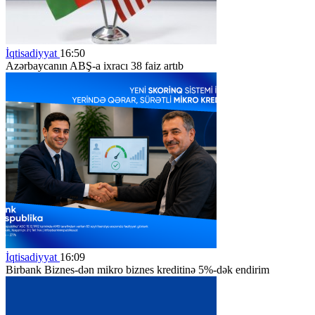
İqtisadiyyat
16:50
Azərbaycanın ABŞ-a ixracı 38 faiz artıb
İqtisadiyyat
16:09
Birbank Biznes-dən mikro biznes kreditinə 5%-dək endirim