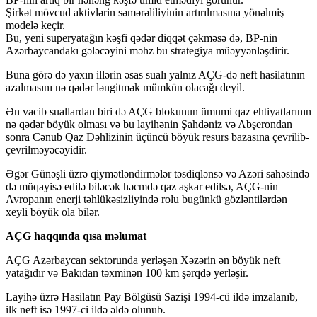
Şirkət mövcud aktivlərin səmərəliliyinin artırılmasına yönəlmiş
modelə keçir.
Bu, yeni superyatağın kəşfi qədər diqqət çəkməsə də, BP-nin
Azərbaycandakı gələcəyini məhz bu strategiya müəyyənləşdirir.
Buna görə də yaxın illərin əsas sualı yalnız AÇG-də neft hasilatının
azalmasını nə qədər ləngitmək mümkün olacağı deyil.
Ən vacib suallardan biri də AÇG blokunun ümumi qaz ehtiyatlarının
nə qədər böyük olması və bu layihənin Şahdəniz və Abşerondan
sonra Cənub Qaz Dəhlizinin üçüncü böyük resurs bazasına çevrilib-
çevrilməyəcəyidir.
Əgər Günəşli üzrə qiymətləndirmələr təsdiqlənsə və Azəri sahəsində
də müqayisə edilə biləcək həcmdə qaz aşkar edilsə, AÇG-nin
Avropanın enerji təhlükəsizliyində rolu bugünkü gözləntilərdən
xeyli böyük ola bilər.
AÇG haqqında qısa məlumat
AÇG Azərbaycan sektorunda yerləşən Xəzərin ən böyük neft
yatağıdır və Bakıdan təxminən 100 km şərqdə yerləşir.
Layihə üzrə Hasilatın Pay Bölgüsü Sazişi 1994-cü ildə imzalanıb,
ilk neft isə 1997-ci ildə əldə olunub.