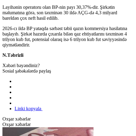
Layihənin operatoru olan BP-nin payı 30,37%-dir. Şirkətin
məlumatına görə, son təxminən 30 ildə AÇG-də 4,3 milyard
bareldən çox neft hasil edilib.
2026-cı ildə BP yataqda sərbəst təbii qazın kommersiya hasilatına
başlayıb. Şirkət hazırda çıxarıla bilən qaz ehtiyatlarını təxminən 4
trilyon kub fut, potensial olaraq isə 6 trilyon kub fut səviyyəsində
qiymətləndirir.
N.Təbrizli
Xəbəri bəyəndiniz?
Sosial şəbəkələrdə paylaş
Linki kopyala
Oxşar xəbərlər
Oxşar xəbərlər