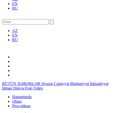
EN
RU
AZ
EN
RU
BÜTÜN XƏBƏRLƏR
Siyasət
Cəmiyyət
Mədəniyyət
İqtisadiyyat
İdman
Dünya
Foto
Video
Haqqımızda
Əlaqə
Peşə etikası