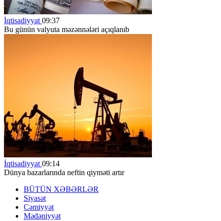
İqtisadiyyat
09:37
Bu günün valyuta məzənnələri açıqlanıb
İqtisadiyyat
09:14
Dünya bazarlarında neftin qiyməti artır
BÜTÜN XƏBƏRLƏR
Siyasət
Cəmiyyət
Mədəniyyət