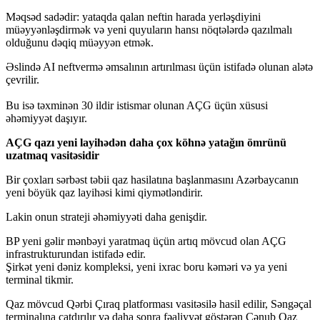
Məqsəd sadədir: yataqda qalan neftin harada yerləşdiyini
müəyyənləşdirmək və yeni quyuların hansı nöqtələrdə qazılmalı
olduğunu dəqiq müəyyən etmək.
Əslində AI neftvermə əmsalının artırılması üçün istifadə olunan alətə
çevrilir.
Bu isə təxminən 30 ildir istismar olunan AÇG üçün xüsusi
əhəmiyyət daşıyır.
AÇG qazı yeni layihədən daha çox köhnə yatağın ömrünü
uzatmaq vasitəsidir
Bir çoxları sərbəst təbii qaz hasilatına başlanmasını Azərbaycanın
yeni böyük qaz layihəsi kimi qiymətləndirir.
Lakin onun strateji əhəmiyyəti daha genişdir.
BP yeni gəlir mənbəyi yaratmaq üçün artıq mövcud olan AÇG
infrastrukturundan istifadə edir.
Şirkət yeni dəniz kompleksi, yeni ixrac boru kəməri və ya yeni
terminal tikmir.
Qaz mövcud Qərbi Çıraq platforması vasitəsilə hasil edilir, Səngəçal
terminalına çatdırılır və daha sonra fəaliyyət göstərən Cənub Qaz