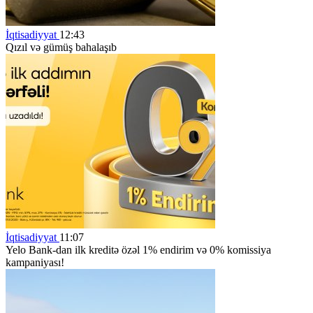
İqtisadiyyat
12:43
Qızıl və gümüş bahalaşıb
İqtisadiyyat
11:07
Yelo Bank-dan ilk kreditə özəl 1% endirim və 0% komissiya
kampaniyası!