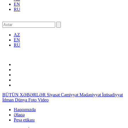
EN
RU
AZ
EN
RU
BÜTÜN XƏBƏRLƏR
Siyasət
Cəmiyyət
Mədəniyyət
İqtisadiyyat
İdman
Dünya
Foto
Video
Haqqımızda
Əlaqə
Peşə etikası