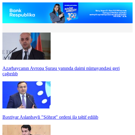
Azərbaycanın Avropa Şurası yanında daimi nümayəndəsi geri
çağırılıb
Bəxtiyar Aslanbəyli "Şöhrət" ordeni ilə təltif edilib