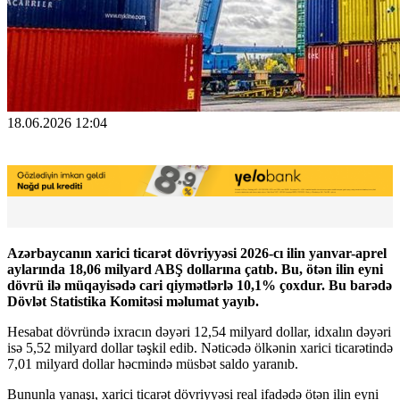
18.06.2026 12:04
Azərbaycanın xarici ticarət dövriyyəsi 2026-cı ilin yanvar-aprel
aylarında 18,06 milyard ABŞ dollarına çatıb. Bu, ötən ilin eyni
dövrü ilə müqayisədə cari qiymətlərlə 10,1% çoxdur. Bu barədə
Dövlət Statistika Komitəsi məlumat yayıb.
Hesabat dövründə ixracın dəyəri 12,54 milyard dollar, idxalın dəyəri
isə 5,52 milyard dollar təşkil edib. Nəticədə ölkənin xarici ticarətində
7,01 milyard dollar həcmində müsbət saldo yaranıb.
Bununla yanaşı, xarici ticarət dövriyyəsi real ifadədə ötən ilin eyni