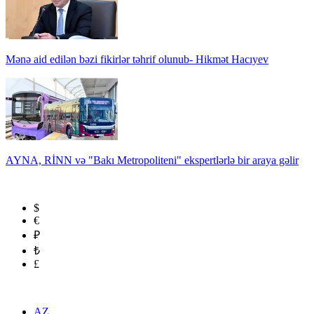
Mənə aid edilən bəzi fikirlər təhrif olunub- Hikmət Hacıyev
AYNA, RİNN və "Bakı Metropoliteni" ekspertlərlə bir araya gəlir
$
€
₽
₺
£
AZ