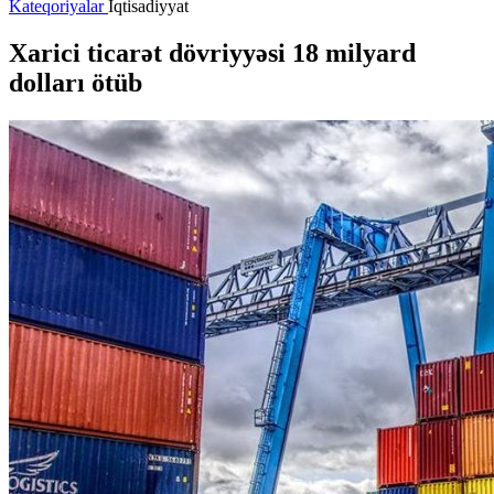
Kateqoriyalar
İqtisadiyyat
Xarici ticarət dövriyyəsi 18 milyard
dolları ötüb