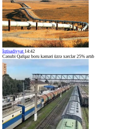
İqtisadiyyat
14:42
Cənubi Qafqaz boru kəməri üzrə xərclər 25% artıb