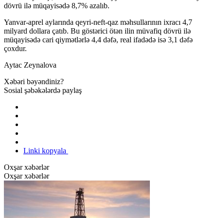
dövrü ilə müqayisədə 8,7% azalıb.
Yanvar-aprel aylarında qeyri-neft-qaz məhsullarının ixracı 4,7
milyard dollara çatıb. Bu göstərici ötən ilin müvafiq dövrü ilə
müqayisədə cari qiymətlərlə 4,4 dəfə, real ifadədə isə 3,1 dəfə
çoxdur.
Aytac Zeynalova
Xəbəri bəyəndiniz?
Sosial şəbəkələrdə paylaş
Linki kopyala
Oxşar xəbərlər
Oxşar xəbərlər