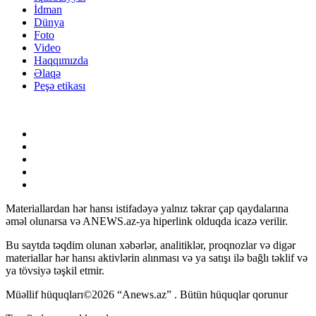
İdman
Dünya
Foto
Video
Haqqımızda
Əlaqə
Peşə etikası
Materiallardan hər hansı istifadəyə yalnız təkrar çap qaydalarına
əməl olunarsa və ANEWS.az-ya hiperlink olduqda icazə verilir.
Bu saytda təqdim olunan xəbərlər, analitiklər, proqnozlar və digər
materiallar hər hansı aktivlərin alınması və ya satışı ilə bağlı təklif və
ya tövsiyə təşkil etmir.
Müəllif hüquqları©2026 “Anews.az” . Bütün hüquqlar qorunur