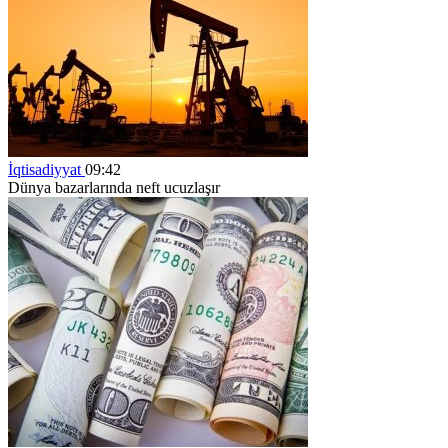
İqtisadiyyat
09:42
Dünya bazarlarında neft ucuzlaşır