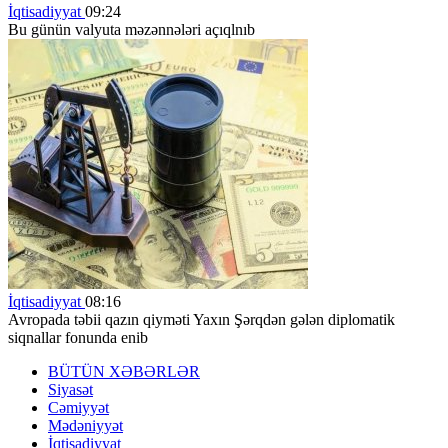
İqtisadiyyat
09:24
Bu günün valyuta məzənnələri açıqlnıb
İqtisadiyyat
08:16
Avropada təbii qazın qiyməti Yaxın Şərqdən gələn diplomatik
siqnallar fonunda enib
BÜTÜN XƏBƏRLƏR
Siyasət
Cəmiyyət
Mədəniyyət
İqtisadiyyat