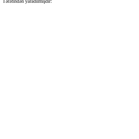
Tərəfindən yaradılmışdır: