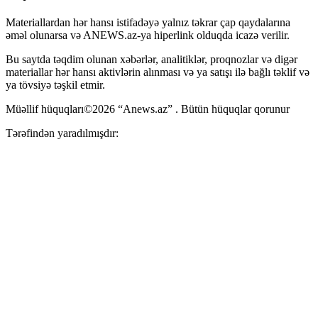
Materiallardan hər hansı istifadəyə yalnız təkrar çap qaydalarına
əməl olunarsa və ANEWS.az-ya hiperlink olduqda icazə verilir.
Bu saytda təqdim olunan xəbərlər, analitiklər, proqnozlar və digər
materiallar hər hansı aktivlərin alınması və ya satışı ilə bağlı təklif və
ya tövsiyə təşkil etmir.
Müəllif hüquqları©2026 “Anews.az” . Bütün hüquqlar qorunur
Tərəfindən yaradılmışdır: