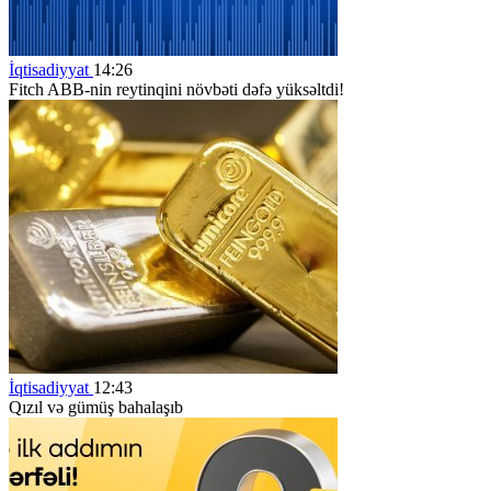
İqtisadiyyat
14:26
Fitch ABB-nin reytinqini növbəti dəfə yüksəltdi!
İqtisadiyyat
12:43
Qızıl və gümüş bahalaşıb