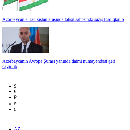
Azərbaycanla Tacikistan arasında təhsil sahəsində saziş təsdiqlənib
Azərbaycanın Avropa Şurası yanında daimi nümayəndəsi geri
çağırılıb
$
€
₽
₺
£
AZ