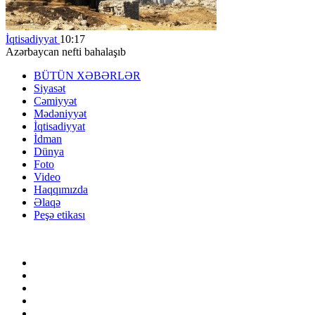
İqtisadiyyat
10:17
Azərbaycan nefti bahalaşıb
BÜTÜN XƏBƏRLƏR
Siyasət
Cəmiyyət
Mədəniyyət
İqtisadiyyat
İdman
Dünya
Foto
Video
Haqqımızda
Əlaqə
Peşə etikası