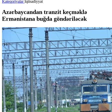
Kateqoriyalar
İqtisadiyyat
Azərbaycandan tranzit keçməklə
Ermənistana buğda göndəriləcək