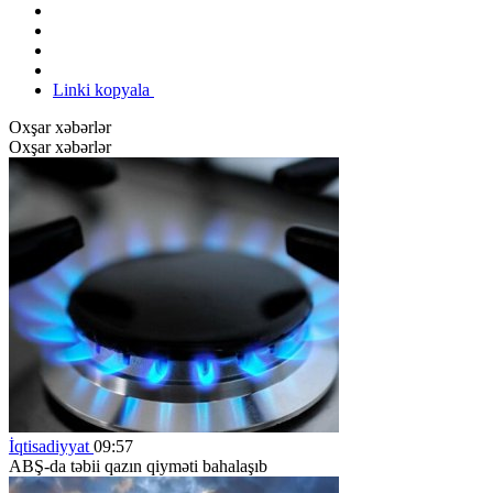
Linki kopyala
Oxşar xəbərlər
Oxşar xəbərlər
İqtisadiyyat
09:57
ABŞ-da təbii qazın qiyməti bahalaşıb