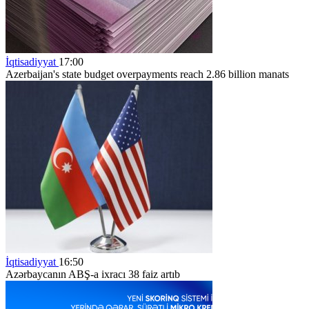
İqtisadiyyat
17:00
Azerbaijan's state budget overpayments reach 2.86 billion manats
İqtisadiyyat
16:50
Azərbaycanın ABŞ-a ixracı 38 faiz artıb