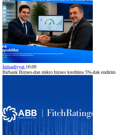
İqtisadiyyat
16:09
Birbank Biznes-dən mikro biznes kreditinə 5%-dək endirim