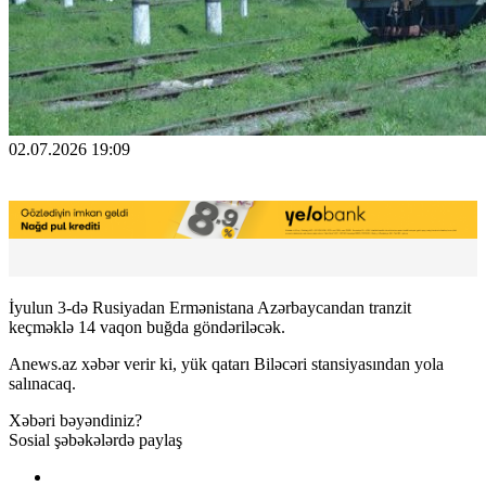
02.07.2026 19:09
İyulun 3-də Rusiyadan Ermənistana Azərbaycandan tranzit
keçməklə 14 vaqon buğda göndəriləcək.
Anews.az xəbər verir ki, yük qatarı Biləcəri stansiyasından yola
salınacaq.
Xəbəri bəyəndiniz?
Sosial şəbəkələrdə paylaş