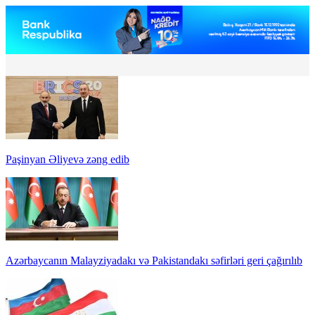
Paşinyan Əliyevə zəng edib
Azərbaycanın Malayziyadakı və Pakistandakı səfirləri geri çağırılıb