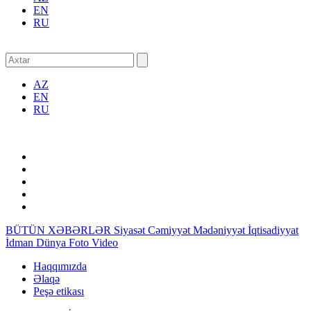
EN
RU
AZ
EN
RU
BÜTÜN XƏBƏRLƏR
Siyasət
Cəmiyyət
Mədəniyyət
İqtisadiyyat
İdman
Dünya
Foto
Video
Haqqımızda
Əlaqə
Peşə etikası