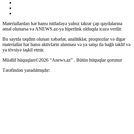
Materiallardan hər hansı istifadəyə yalnız təkrar çap qaydalarına
əməl olunarsa və ANEWS.az-ya hiperlink olduqda icazə verilir.
Bu saytda təqdim olunan xəbərlər, analitiklər, proqnozlar və digər
materiallar hər hansı aktivlərin alınması və ya satışı ilə bağlı təklif və
ya tövsiyə təşkil etmir.
Müəllif hüquqları©2026 “Anews.az” . Bütün hüquqlar qorunur
Tərəfindən yaradılmışdır: