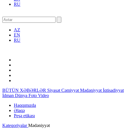
RU
AZ
EN
RU
BÜTÜN XƏBƏRLƏR
Siyasət
Cəmiyyət
Mədəniyyət
İqtisadiyyat
İdman
Dünya
Foto
Video
Haqqımızda
Əlaqə
Peşə etikası
Kateqoriyalar
Mədəniyyət