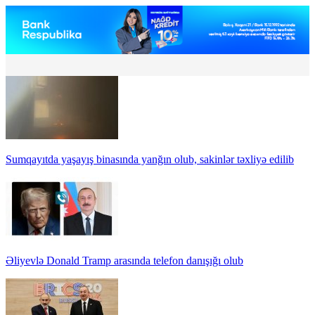
Sumqayıtda yaşayış binasında yanğın olub, sakinlər təxliyə edilib
Əliyevlə Donald Tramp arasında telefon danışığı olub