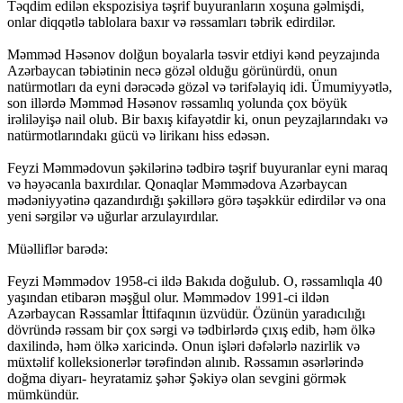
Təqdim edilən ekspozisiya təşrif buyuranların xoşuna gəlmişdi,
onlar diqqətlə tablolara baxır və rəssamları təbrik edirdilər.
Məmməd Həsənov dolğun boyalarla təsvir etdiyi kənd peyzajında
Azərbaycan təbiətinin necə gözəl olduğu görünürdü, onun
natürmotları da eyni dərəcədə gözəl və tərifəlayiq idi. Ümumiyyətlə,
son illərdə Məmməd Həsənov rəssamlıq yolunda çox böyük
irəliləyişə nail olub. Bir baxış kifayətdir ki, onun peyzajlarındakı və
natürmotlarındakı gücü və lirikanı hiss edəsən.
Feyzi Məmmədovun şəkilərinə tədbirə təşrif buyuranlar eyni maraq
və həyəcanla baxırdılar. Qonaqlar Məmmədova Azərbaycan
mədəniyyətinə qazandırdığı şəkillərə görə təşəkkür edirdilər və ona
yeni sərgilər və uğurlar arzulayırdılar.
Müəlliflər barədə:
Feyzi Məmmədov 1958-ci ildə Bakıda doğulub. O, rəssamlıqla 40
yaşından etibarən məşğul olur. Məmmədov 1991-ci ildən
Azərbaycan Rəssamlar İttifaqının üzvüdür. Özünün yaradıcılığı
dövründə rəssam bir çox sərgi və tədbirlərdə çıxış edib, həm ölkə
daxilində, həm ölkə xaricində. Onun işləri dəfələrlə nazirlik və
müxtəlif kolleksionerlər tərəfindən alınıb. Rəssamın əsərlərində
doğma diyarı- heyratamiz şəhər Şəkiyə olan sevgini görmək
mümkündür.