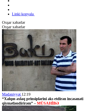
Linki kopyala
Oxşar xəbərlər
Oxşar xəbərlər
Mədəniyyət
12:19
“Xalqın əxlaq prinsiplərini əks etdirən incəsənəti
qiymətləndirirəm” –
MÜSAHİBƏ