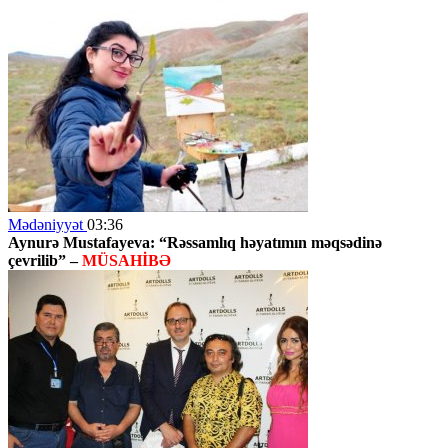
Mədəniyyət
03:36
Aynurə Mustafayeva: “Rəssamlıq həyatımın məqsədinə
çevrilib” –
MÜSAHİBƏ