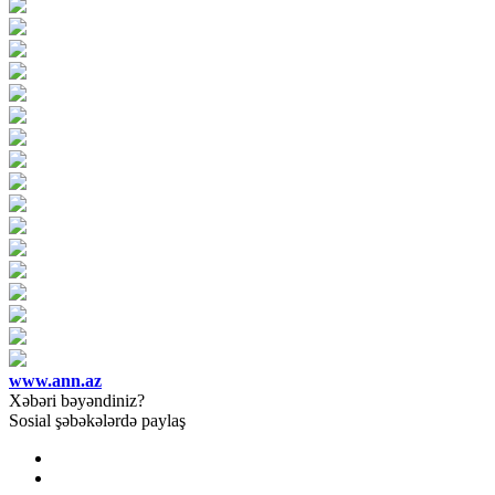
www.ann.az
Xəbəri bəyəndiniz?
Sosial şəbəkələrdə paylaş