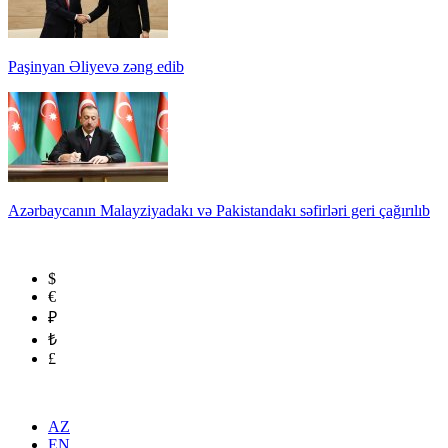
Paşinyan Əliyevə zəng edib
Azərbaycanın Malayziyadakı və Pakistandakı səfirləri geri çağırılıb
$
€
₽
₺
£
AZ
EN