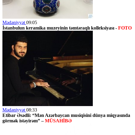
Mədəniyyət
09:05
İstanbulun keramika muzeyinin təmtəraqlı kolleksiyası -
FOTO
Mədəniyyət
08:33
Etibar Əsədli: “Mən Azərbaycan musiqisini dünya miqyasında
görmək istəyirəm” –
MÜSAHİBƏ