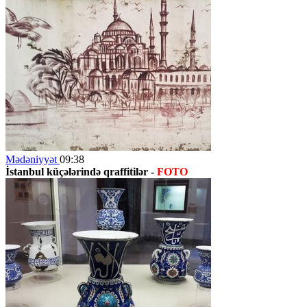
Mədəniyyət
09:38
İstanbul küçələrində qraffitilər -
FOTO