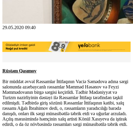
29.05.2020 09:40
Rüstəm Qasımov
Bir müddət əvvəl Rəssamlar İttifaqının Vaciə Səmədova adına sərgi
salonunda azərbaycanlı rəssamlar Məmməd Həsənov və Feyzi
Məmmədovanın birgə sərgisi keçirildi. Tədbir Mədəniyyət və
Turizm nazirliyinin dəstəyi ilə Rəssamlar İttifaqı tərəfindən təşkil
edilmişdi. Tədbirdə giriş sözünü Rəssamlar İttifaqının katibi, xalq
rəssamı Ağalı İbrahimov dedi, o, rəssamların yaradıcılığı barədə
danışdı, onları ilk sərgi münasibətilə təbrik etdi və uğurlar arzuladı.
Açılış mərasimində həmçinin xalq artisti Könül Xasıyeva da iştirak
edirdi, o da öz növbəsində rəssamları sərgi münasibətilə təbrik etdi.