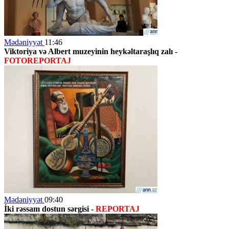
Mədəniyyət
11:46
Viktoriya və Albert muzeyinin heykəltaraşlıq zalı -
FOTOREPORTAJ
Mədəniyyət
09:40
İki rəssam dostun sərgisi -
REPORTAJ