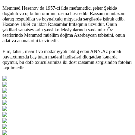
Məmməd Həsənov da 1957-ci ildə məftunedici şəhər Şəkidə
doğulub və o, bütün ömrünü rəsmə həsr edib. Rəssam müntəzəm
olaraq respublika və beynəlxalq miqyasda sərgilərdə iştirak edib.
Həsənov 1989-cu ildən Rəssamlar İttifaqının üzvüdür. Onun
şəkilləri sənətsevlərin şəxsi kolleksiyalarında saxlanılır. Öz
əsərlərində Məmməd müəllim doğma Azərbaycan təbiətini, onun
adət və ənənələrini təsvir edir.
Elm, təhsil, maarif və mədəniyyəti təbliğ edən ANN.Az portalı
paytaxtımızda baş tutan mədəni hadisələri diqqətdən kənarda
qoymur, bu dəfə oxucularımiza iki dost rəssamın sərgisindən fotoları
təqdim edir.