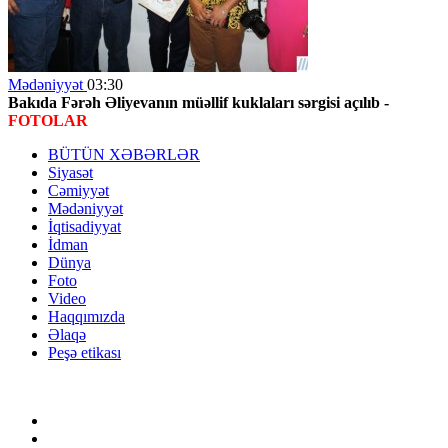
Mədəniyyət
03:30
Bakıda Fərəh Əliyevanın müəllif kuklaları sərgisi açılıb -
FOTOLAR
BÜTÜN XƏBƏRLƏR
Siyasət
Cəmiyyət
Mədəniyyət
İqtisadiyyat
İdman
Dünya
Foto
Video
Haqqımızda
Əlaqə
Peşə etikası