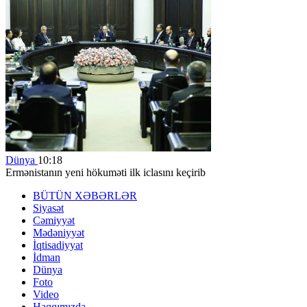
Dünya
10:18
Ermənistanın yeni hökuməti ilk iclasını keçirib
BÜTÜN XƏBƏRLƏR
Siyasət
Cəmiyyət
Mədəniyyət
İqtisadiyyat
İdman
Dünya
Foto
Video
Haqqımızda