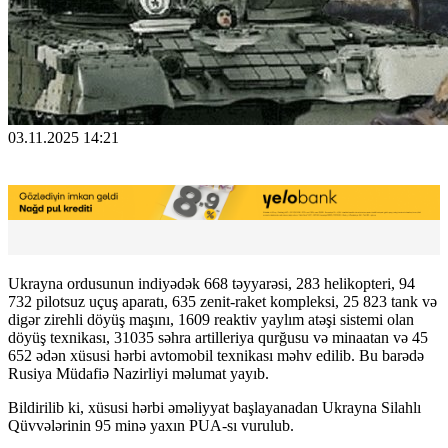
03.11.2025 14:21
Ukrayna ordusunun indiyədək 668 təyyarəsi, 283 helikopteri, 94
732 pilotsuz uçuş aparatı, 635 zenit-raket kompleksi, 25 823 tank və
digər zirehli döyüş maşını, 1609 reaktiv yaylım atəşi sistemi olan
döyüş texnikası, 31035 səhra artilleriya qurğusu və minaatan və 45
652 ədən xüsusi hərbi avtomobil texnikası məhv edilib. Bu barədə
Rusiya Müdafiə Nazirliyi məlumat yayıb.
Bildirilib ki, xüsusi hərbi əməliyyat başlayanadan Ukrayna Silahlı
Qüvvələrinin 95 minə yaxın PUA-sı vurulub.