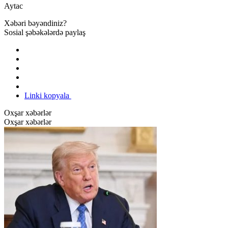
Aytac
Xəbəri bəyəndiniz?
Sosial şəbəkələrdə paylaş
Linki kopyala
Oxşar xəbərlər
Oxşar xəbərlər