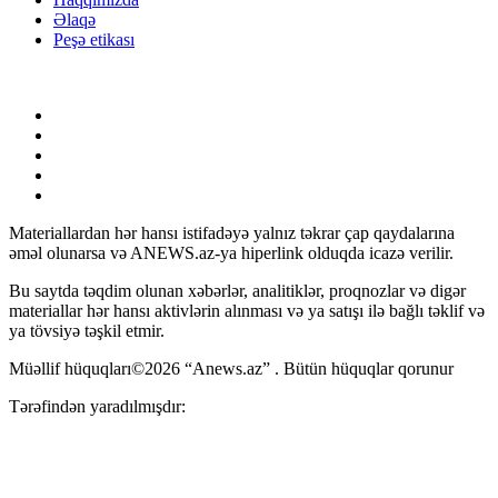
Əlaqə
Peşə etikası
Materiallardan hər hansı istifadəyə yalnız təkrar çap qaydalarına
əməl olunarsa və ANEWS.az-ya hiperlink olduqda icazə verilir.
Bu saytda təqdim olunan xəbərlər, analitiklər, proqnozlar və digər
materiallar hər hansı aktivlərin alınması və ya satışı ilə bağlı təklif və
ya tövsiyə təşkil etmir.
Müəllif hüquqları©2026 “Anews.az” . Bütün hüquqlar qorunur
Tərəfindən yaradılmışdır: