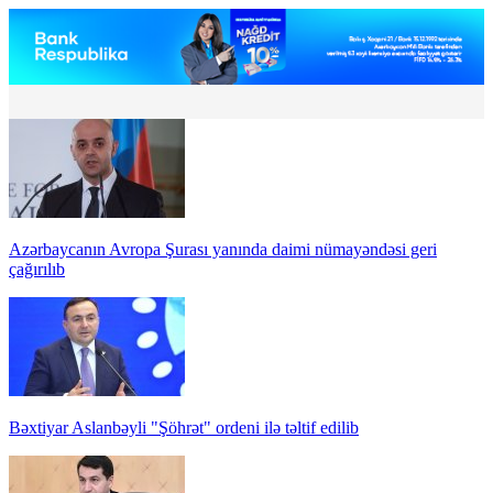
Azərbaycanın Avropa Şurası yanında daimi nümayəndəsi geri
çağırılıb
Bəxtiyar Aslanbəyli "Şöhrət" ordeni ilə təltif edilib