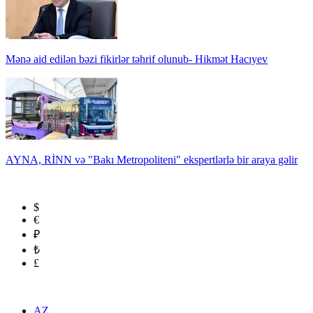
Mənə aid edilən bəzi fikirlər təhrif olunub- Hikmət Hacıyev
AYNA, RİNN və "Bakı Metropoliteni" ekspertlərlə bir araya gəlir
$
€
₽
₺
£
AZ