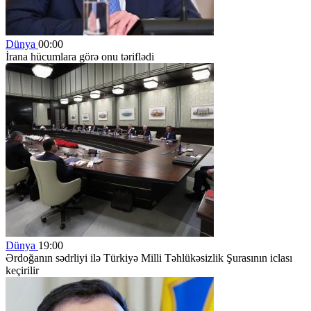
Dünya
00:00
İrana hücumlara görə onu təriflədi
Dünya
19:00
Ərdoğanın sədrliyi ilə Türkiyə Milli Təhlükəsizlik Şurasının iclası
keçirilir