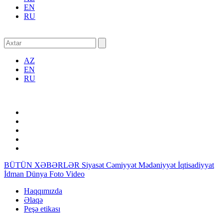
EN
RU
AZ
EN
RU
BÜTÜN XƏBƏRLƏR
Siyasət
Cəmiyyət
Mədəniyyət
İqtisadiyyat
İdman
Dünya
Foto
Video
Haqqımızda
Əlaqə
Peşə etikası