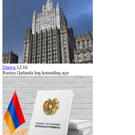
Dünya
12:10
Rusiya Qafanda baş konsulluq açır