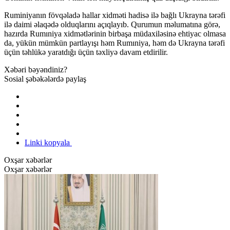
Ruminiyanın fövqəladə hallar xidməti hadisə ilə bağlı Ukrayna tərəfi
ilə daimi əlaqədə olduqlarını açıqlayıb. Qurumun məlumatına görə,
hazırda Rumıniya xidmətlərinin birbaşa müdaxiləsinə ehtiyac olmasa
da, yükün mümkün partlayışı həm Rumıniya, həm də Ukrayna tərəfi
üçün təhlükə yaratdığı üçün təxliyə davam etdirilir.
Xəbəri bəyəndiniz?
Sosial şəbəkələrdə paylaş
Linki kopyala
Oxşar xəbərlər
Oxşar xəbərlər