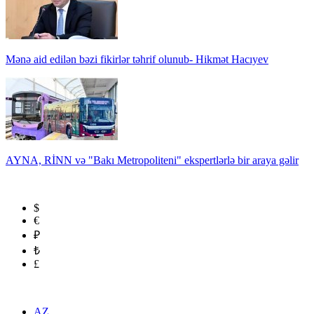
Mənə aid edilən bəzi fikirlər təhrif olunub- Hikmət Hacıyev
AYNA, RİNN və "Bakı Metropoliteni" ekspertlərlə bir araya gəlir
$
€
₽
₺
£
AZ