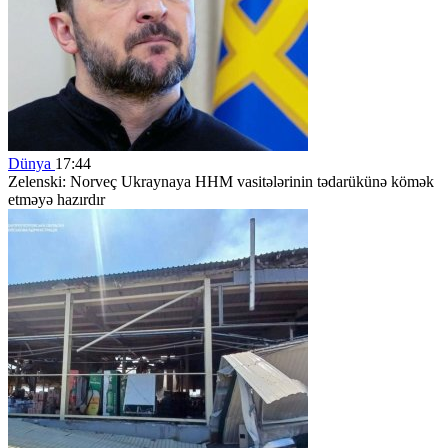
Dünya
17:44
Zelenski: Norveç Ukraynaya HHM vasitələrinin tədarükünə kömək
etməyə hazırdır