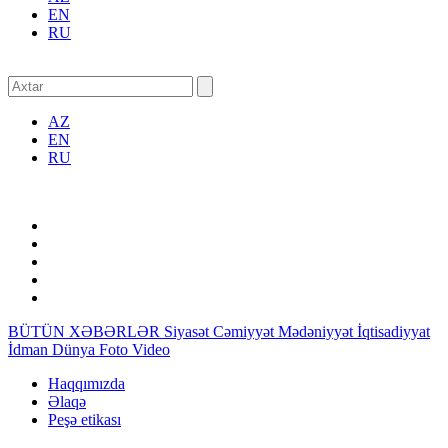
EN
RU
AZ
EN
RU
BÜTÜN XƏBƏRLƏR
Siyasət
Cəmiyyət
Mədəniyyət
İqtisadiyyat
İdman
Dünya
Foto
Video
Haqqımızda
Əlaqə
Peşə etikası