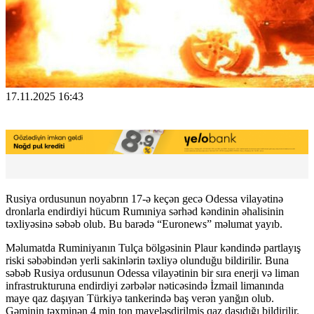
17.11.2025 16:43
Rusiya ordusunun noyabrın 17-ə keçən gecə Odessa vilayətinə
dronlarla endirdiyi hücum Rumıniya sərhəd kəndinin əhalisinin
təxliyəsinə səbəb olub. Bu barədə “Euronews” məlumat yayıb.
Məlumatda Ruminiyanın Tulça bölgəsinin Plaur kəndində partlayış
riski səbəbindən yerli sakinlərin təxliyə olunduğu bildirilir. Buna
səbəb Rusiya ordusunun Odessa vilayətinin bir sıra enerji və liman
infrastrukturuna endirdiyi zərbələr nəticəsində İzmail limanında
maye qaz daşıyan Türkiyə tankerində baş verən yanğın olub.
Gəminin təxminən 4 min ton mayeləşdirilmiş qaz daşıdığı bildirilir.