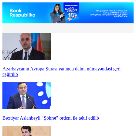
Azərbaycanın Avropa Şurası yanında daimi nümayəndəsi geri
çağırılıb
Bəxtiyar Aslanbəyli "Şöhrət" ordeni ilə təltif edilib