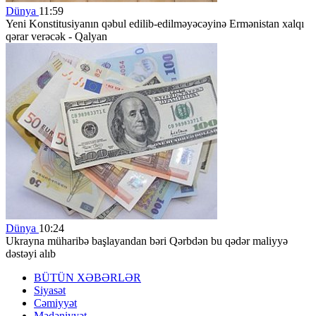
Dünya
11:59
Yeni Konstitusiyanın qəbul edilib-edilməyəcəyinə Ermənistan xalqı
qərar verəcək - Qalyan
Dünya
10:24
Ukrayna müharibə başlayandan bəri Qərbdən bu qədər maliyyə
dəstəyi alıb
BÜTÜN XƏBƏRLƏR
Siyasət
Cəmiyyət
Mədəniyyət