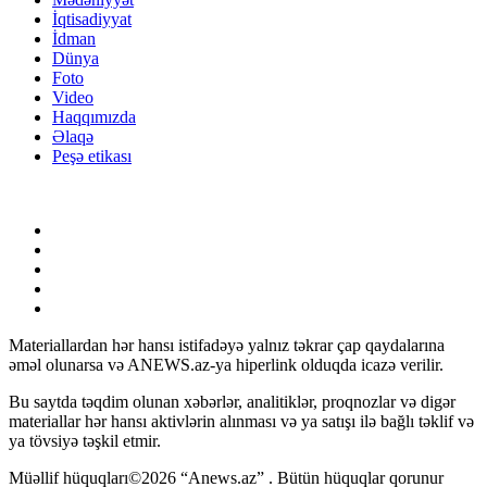
İqtisadiyyat
İdman
Dünya
Foto
Video
Haqqımızda
Əlaqə
Peşə etikası
Materiallardan hər hansı istifadəyə yalnız təkrar çap qaydalarına
əməl olunarsa və ANEWS.az-ya hiperlink olduqda icazə verilir.
Bu saytda təqdim olunan xəbərlər, analitiklər, proqnozlar və digər
materiallar hər hansı aktivlərin alınması və ya satışı ilə bağlı təklif və
ya tövsiyə təşkil etmir.
Müəllif hüquqları©2026 “Anews.az” . Bütün hüquqlar qorunur