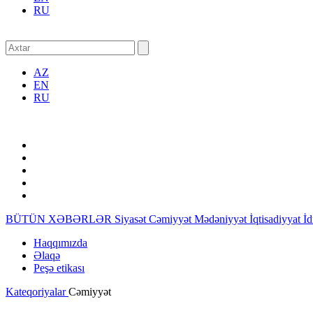
RU
AZ
EN
RU
BÜTÜN XƏBƏRLƏR
Siyasət
Cəmiyyət
Mədəniyyət
İqtisadiyyat
İ
Haqqımızda
Əlaqə
Peşə etikası
Kateqoriyalar
Cəmiyyət