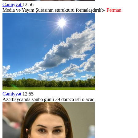
Cəmiyyət
12:56
Media və Yayım Şurasının sturukturu formalaşdırılıb-
Fərman
Cəmiyyət
12:55
Azərbaycanda şənbə günü 39 dərəcə isti olacaq