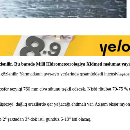
zlənilir. Bu barədə Milli Hidrometeorologiya Xidməti məlumat yayı
özlənilir. Yarımadanın ayrı-ayrı yerlərində qısamüddətli intensivləşəc
sfer təzyiqi 760 mm civə sütunu təşkil edəcək. Nisbi rütubət 70-75 % tə
düşəcəyi, dağlıq ərazilərdə qar yağacağı ehtimalı var. Axşam əksər rayon
 2° şaxtadan 3°-dək isti, gündüz 5-10° isti olacaq.