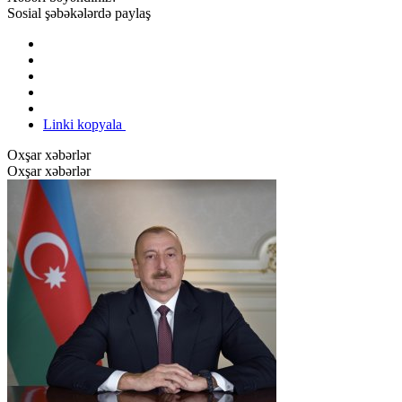
Sosial şəbəkələrdə paylaş
Linki kopyala
Oxşar xəbərlər
Oxşar xəbərlər