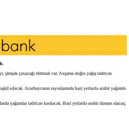
b.
əyi, şimşək çaxacağı ehtimalı var. Axşama doğru yağış tədricən
şkil edəcək. Azərbaycanın rayonlarında bəzi yerlərdə arabir yağıntılı
larda yağıntılar tədricən kəsiləcək. Bəzi yerlərdə arabir duman olacaq.