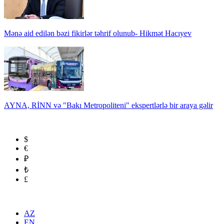
Mənə aid edilən bəzi fikirlər təhrif olunub- Hikmət Hacıyev
AYNA, RİNN və "Bakı Metropoliteni" ekspertlərlə bir araya gəlir
$
€
₽
₺
£
AZ
EN