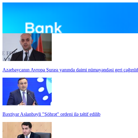
Azərbaycanın Avropa Şurası yanında daimi nümayəndəsi geri çağırılı
Bəxtiyar Aslanbəyli "Şöhrət" ordeni ilə təltif edilib