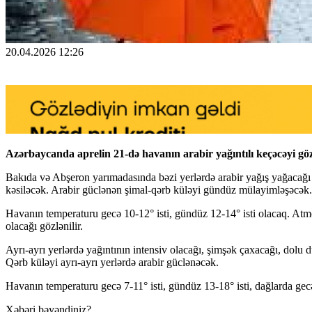
20.04.2026 12:26
Azərbaycanda aprelin 21-də havanın arabir yağıntılı keçəcəyi gö
Bakıda və Abşeron yarımadasında bəzi yerlərdə arabir yağış yağacağı g
kəsiləcək. Arabir güclənən şimal-qərb küləyi gündüz mülayimləşəcək.
Havanın temperaturu gecə 10-12° isti, gündüz 12-14° isti olacaq. Atmo
olacağı gözlənilir.
Ayrı-ayrı yerlərdə yağıntının intensiv olacağı, şimşək çaxacağı, dolu 
Qərb küləyi ayrı-ayrı yerlərdə arabir güclənəcək.
Havanın temperaturu gecə 7-11° isti, gündüz 13-18° isti, dağlarda gecə
Xəbəri bəyəndiniz?