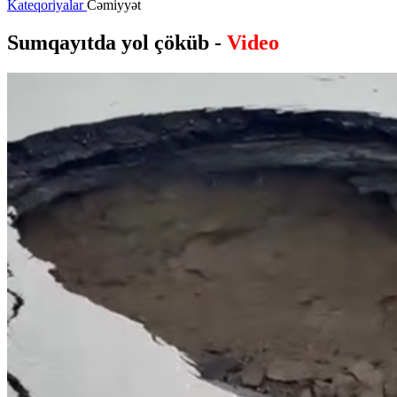
Kateqoriyalar
Cəmiyyət
Sumqayıtda yol çöküb -
Video