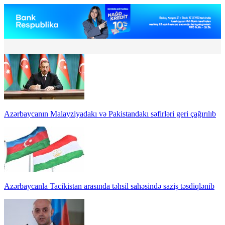
Azərbaycanın Malayziyadakı və Pakistandakı səfirləri geri çağırılıb
Azərbaycanla Tacikistan arasında təhsil sahəsində saziş təsdiqlənib