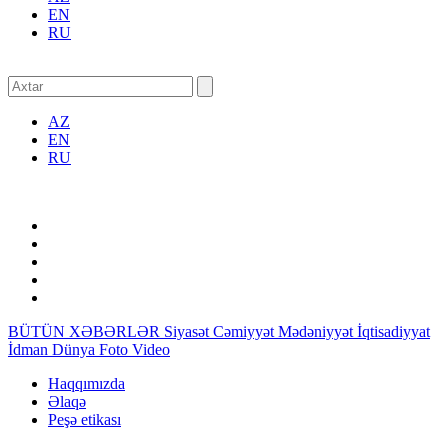
EN
RU
AZ
EN
RU
BÜTÜN XƏBƏRLƏR
Siyasət
Cəmiyyət
Mədəniyyət
İqtisadiyyat
İdman
Dünya
Foto
Video
Haqqımızda
Əlaqə
Peşə etikası