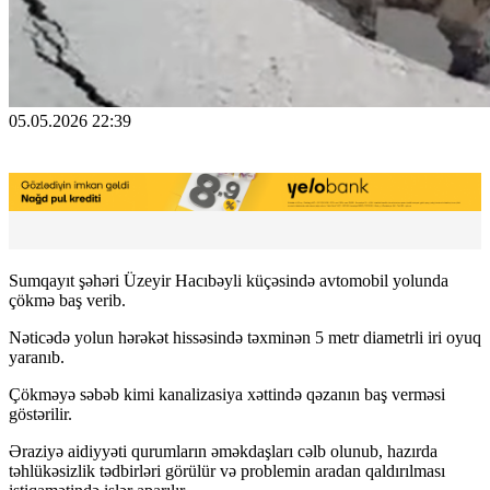
05.05.2026 22:39
Sumqayıt şəhəri Üzeyir Hacıbəyli küçəsində avtomobil yolunda
çökmə baş verib.
Nəticədə yolun hərəkət hissəsində təxminən 5 metr diametrli iri oyuq
yaranıb.
Çökməyə səbəb kimi kanalizasiya xəttində qəzanın baş verməsi
göstərilir.
Əraziyə aidiyyəti qurumların əməkdaşları cəlb olunub, hazırda
təhlükəsizlik tədbirləri görülür və problemin aradan qaldırılması