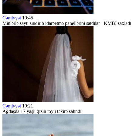
Cəmiyyət
19:45
Minlərlə saytı sındırıb idarəetmə panellərini satdılar - KMBİ saxladı
Cəmiyyət
19:21
Ağdaşda 17 yaşlı qızın toyu təxirə salındı