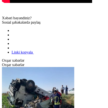
Xəbəri bəyəndiniz?
Sosial şəbəkələrdə paylaş
Linki kopyala
Oxşar xəbərlər
Oxşar xəbərlər