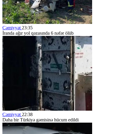
Cəmiyyət
23:35
İranda ağır yol qəzasında 6 nəfər ölüb
Cəmiyyət
22:38
Daha bir Türkiyə gəmisinə hücum edildi