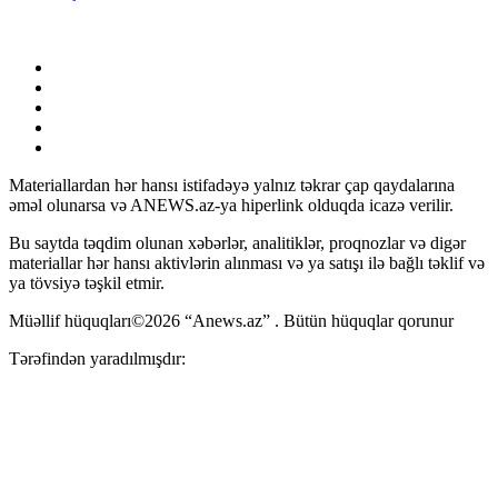
Materiallardan hər hansı istifadəyə yalnız təkrar çap qaydalarına
əməl olunarsa və ANEWS.az-ya hiperlink olduqda icazə verilir.
Bu saytda təqdim olunan xəbərlər, analitiklər, proqnozlar və digər
materiallar hər hansı aktivlərin alınması və ya satışı ilə bağlı təklif və
ya tövsiyə təşkil etmir.
Müəllif hüquqları©2026 “Anews.az” . Bütün hüquqlar qorunur
Tərəfindən yaradılmışdır: