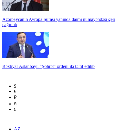
Azərbaycanın Avropa Şurası yanında daimi nümayəndəsi geri
çağırılıb
Bəxtiyar Aslanbəyli "Şöhrət" ordeni ilə təltif edilib
$
€
₽
₺
£
AZ