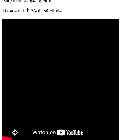
istiqamətində işlər aparılır.
Daha ətraflı İTV-nin süjetində: