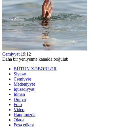
Cəmiyyət
19:12
Daha bir yeniyetmə kanalda boğulub
BÜTÜN XƏBƏRLƏR
Siyasət
Cəmiyyət
Mədəniyyət
İqtisadiyyat
İdman
Dünya
Foto
Video
Haqqımızda
Əlaqə
Peşə etikası