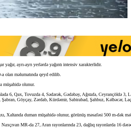
 yağır, ayrı-ayrı yerlərdə yağıntı intensiv xarakterlidir.
-a olan məlumatında qeyd edilib.
ı müşahidə olunur.
alada 6, Qax, Tovuzda 4, Sədərək, Gədəbəy, Ağstafa, Ceyrançöldə 3, Lə
, Şabran, Göyçay, Zərdab, Kürdəmir, Sabirabad, Şahbuz, Kəlbəcər, La
maxı, Xaltanda duman müşahidə olunur, görünüş məsafəsi 500 m-dək məh
axçıvan MR-da 27, Aran rayonlarında 23, dağlıq rayonlarda 16 dərəcə