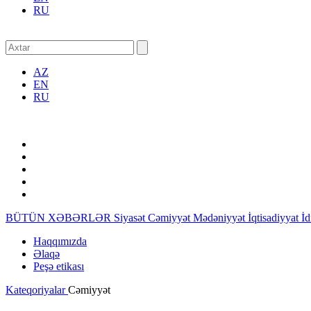
RU
AZ
EN
RU
BÜTÜN XƏBƏRLƏR
Siyasət
Cəmiyyət
Mədəniyyət
İqtisadiyyat
İ
Haqqımızda
Əlaqə
Peşə etikası
Kateqoriyalar
Cəmiyyət