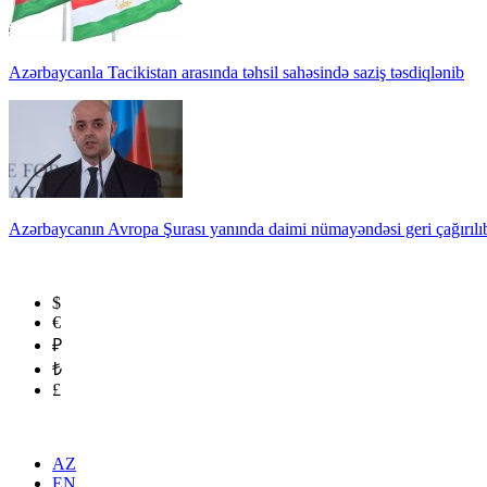
Azərbaycanla Tacikistan arasında təhsil sahəsində saziş təsdiqlənib
Azərbaycanın Avropa Şurası yanında daimi nümayəndəsi geri çağırılı
$
€
₽
₺
£
AZ
EN