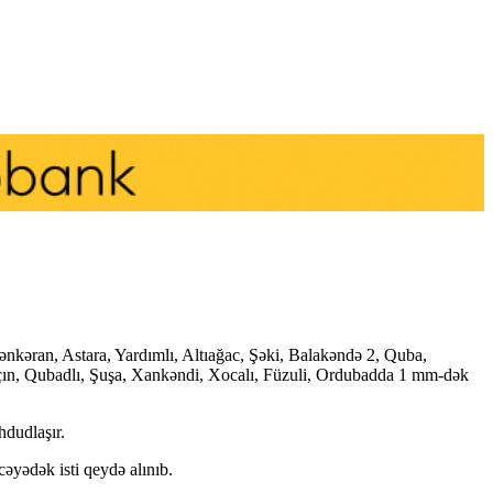
nkəran, Astara, Yardımlı, Altıağac, Şəki, Balakəndə 2, Quba,
çın, Qubadlı, Şuşa, Xankəndi, Xocalı, Füzuli, Ordubadda 1 mm-dək
dudlaşır.
yədək isti qeydə alınıb.