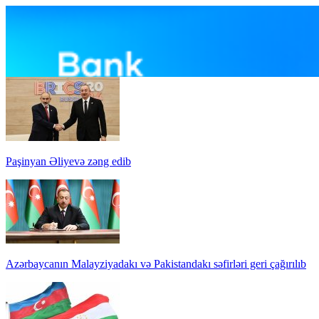
Paşinyan Əliyevə zəng edib
Azərbaycanın Malayziyadakı və Pakistandakı səfirləri geri çağırılıb