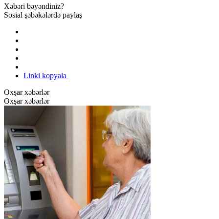
Xəbəri bəyəndiniz?
Sosial şəbəkələrdə paylaş
Linki kopyala
Oxşar xəbərlər
Oxşar xəbərlər