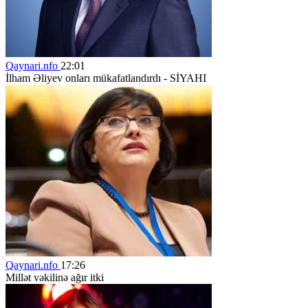
Qaynari.nfo
22:01
İlham Əliyev onları mükafatlandırdı - SİYAHI
Qaynari.nfo
17:26
Millət vəkilinə ağır itki