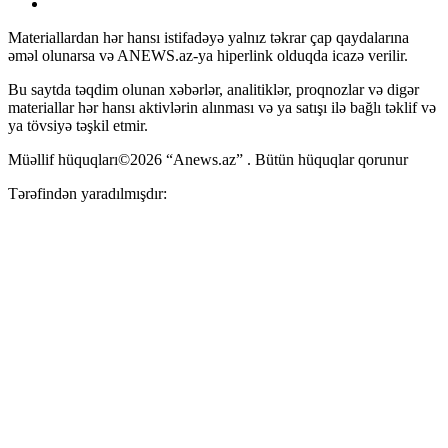
Materiallardan hər hansı istifadəyə yalnız təkrar çap qaydalarına
əməl olunarsa və ANEWS.az-ya hiperlink olduqda icazə verilir.
Bu saytda təqdim olunan xəbərlər, analitiklər, proqnozlar və digər
materiallar hər hansı aktivlərin alınması və ya satışı ilə bağlı təklif və
ya tövsiyə təşkil etmir.
Müəllif hüquqları©2026 “Anews.az” . Bütün hüquqlar qorunur
Tərəfindən yaradılmışdır: