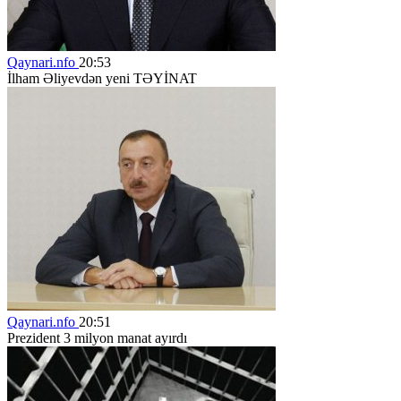
Qaynari.nfo
20:53
İlham Əliyevdən yeni TƏYİNAT
Qaynari.nfo
20:51
Prezident 3 milyon manat ayırdı