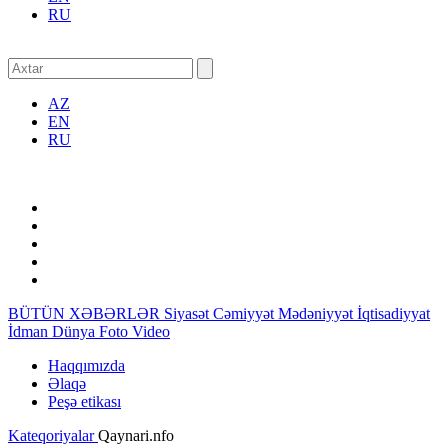
RU
AZ
EN
RU
BÜTÜN XƏBƏRLƏR
Siyasət
Cəmiyyət
Mədəniyyət
İqtisadiyyat
İdman
Dünya
Foto
Video
Haqqımızda
Əlaqə
Peşə etikası
Kateqoriyalar
Qaynari.nfo