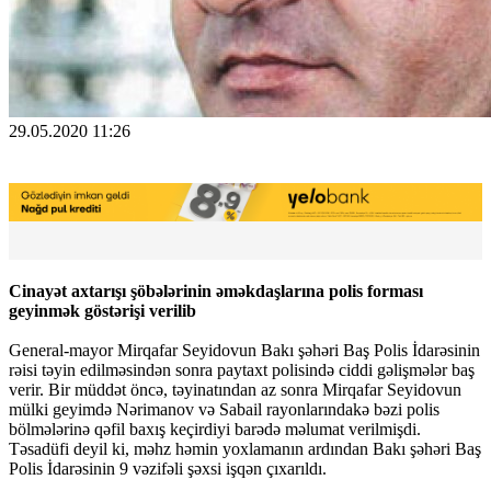
29.05.2020 11:26
Cinayət axtarışı şöbələrinin əməkdaşlarına polis forması
geyinmək göstərişi verilib
General-mayor Mirqafar Seyidovun Bakı şəhəri Baş Polis İdarəsinin
rəisi təyin edilməsindən sonra paytaxt polisində ciddi gəlişmələr baş
verir. Bir müddət öncə, təyinatından az sonra Mirqafar Seyidovun
mülki geyimdə Nərimanov və Sabail rayonlarındakə bəzi polis
bölmələrinə qəfil baxış keçirdiyi barədə məlumat verilmişdi.
Təsadüfi deyil ki, məhz həmin yoxlamanın ardından Bakı şəhəri Baş
Polis İdarəsinin 9 vəzifəli şəxsi işqən çıxarıldı.