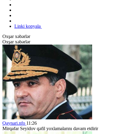
Linki kopyala
Oxşar xəbərlər
Oxşar xəbərlər
Qaynari.nfo
11:26
Mirqafar Seyidov qəfil yoxlamalarını davam etdirir