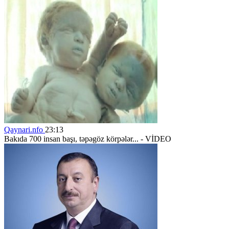
Qaynari.nfo
23:13
Bakıda 700 insan başı, təpəgöz körpələr... - VİDEO