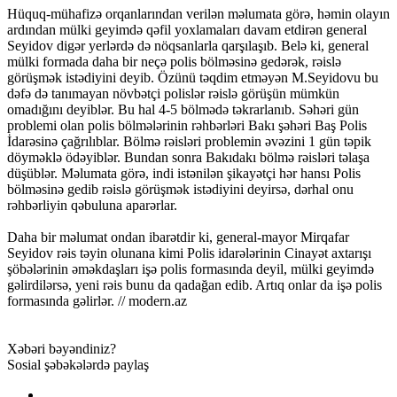
Hüquq-mühafizə orqanlarından verilən məlumata görə, həmin olayın
ardından mülki geyimdə qəfil yoxlamaları davam etdirən general
Seyidov digər yerlərdə də nöqsanlarla qarşılaşıb. Belə ki, general
mülki formada daha bir neçə polis bölməsinə gedərək, rəislə
görüşmək istədiyini deyib. Özünü təqdim etməyən M.Seyidovu bu
dəfə də tanımayan növbətçi polislər rəislə görüşün mümkün
omadığını deyiblər. Bu hal 4-5 bölmədə təkrarlanıb. Səhəri gün
problemi olan polis bölmələrinin rəhbərləri Bakı şəhəri Baş Polis
İdarəsinə çağrılıblar. Bölmə rəisləri problemin əvəzini 1 gün təpik
döyməklə ödəyiblər. Bundan sonra Bakıdakı bölmə rəisləri təlaşa
düşüblər. Məlumata görə, indi istənilən şikayətçi hər hansı Polis
bölməsinə gedib rəislə görüşmək istədiyini deyirsə, dərhal onu
rəhbərliyin qəbuluna aparərlar.
Daha bir məlumat ondan ibarətdir ki, general-mayor Mirqafar
Seyidov rəis təyin olunana kimi Polis idarələrinin Cinayət axtarışı
şöbələrinin əməkdaşları işə polis formasında deyil, mülki geyimdə
gəlirdilərsə, yeni rəis bunu da qadağan edib. Artıq onlar da işə polis
formasında gəlirlər. // modern.az
Xəbəri bəyəndiniz?
Sosial şəbəkələrdə paylaş