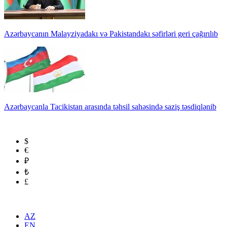
Azərbaycanın Malayziyadakı və Pakistandakı səfirləri geri çağırılıb
Azərbaycanla Tacikistan arasında təhsil sahəsində saziş təsdiqlənib
$
€
₽
₺
£
AZ
EN