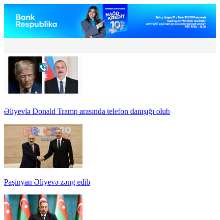
Əliyevlə Donald Tramp arasında telefon danışığı olub
Paşinyan Əliyevə zəng edib