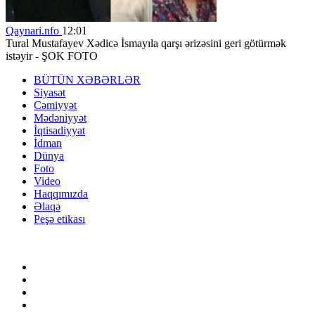
Qaynari.nfo
12:01
Tural Mustafayev Xədicə İsmayıla qarşı ərizəsini geri götürmək
istəyir - ŞOK FOTO
BÜTÜN XƏBƏRLƏR
Siyasət
Cəmiyyət
Mədəniyyət
İqtisadiyyat
İdman
Dünya
Foto
Video
Haqqımızda
Əlaqə
Peşə etikası