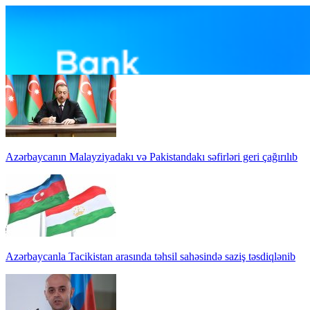
Azərbaycanın Malayziyadakı və Pakistandakı səfirləri geri çağırılıb
Azərbaycanla Tacikistan arasında təhsil sahəsində saziş təsdiqlənib