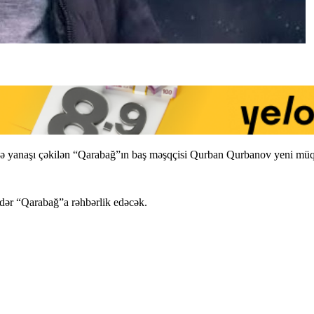
ilə yanaşı çəkilən “Qarabağ”ın baş məşqçisi Qurban Qurbanov yeni müq
ədər “Qarabağ”a rəhbərlik edəcək.