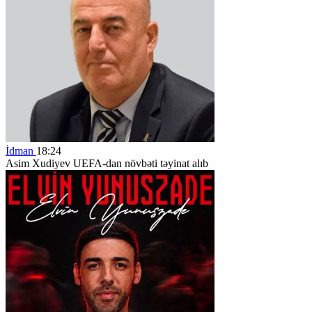
İdman
18:24
Asim Xudiyev UEFA-dan növbəti təyinat alıb