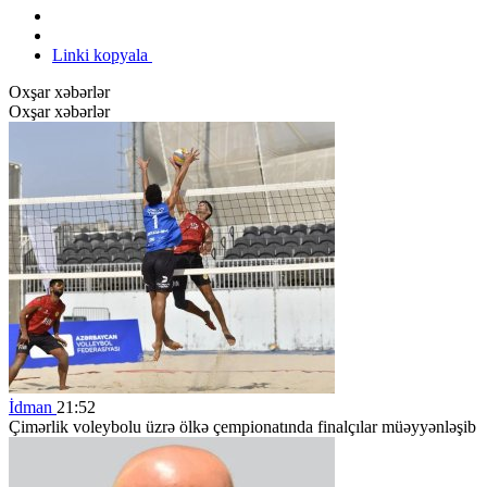
Linki kopyala
Oxşar xəbərlər
Oxşar xəbərlər
İdman
21:52
Çimərlik voleybolu üzrə ölkə çempionatında finalçılar müəyyənləşib