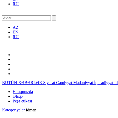
RU
AZ
EN
RU
BÜTÜN XƏBƏRLƏR
Siyasət
Cəmiyyət
Mədəniyyət
İqtisadiyyat
İ
Haqqımızda
Əlaqə
Peşə etikası
Kateqoriyalar
İdman