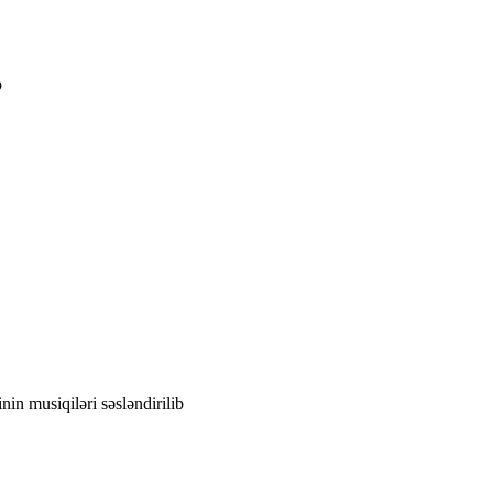
b
in musiqiləri səsləndirilib