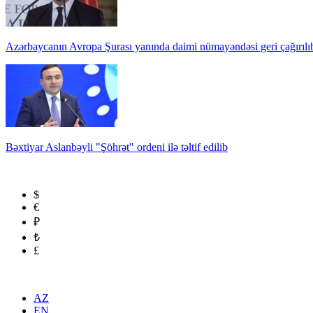
Azərbaycanın Avropa Şurası yanında daimi nümayəndəsi geri çağırılı
Bəxtiyar Aslanbəyli "Şöhrət" ordeni ilə təltif edilib
$
€
₽
₺
£
AZ
EN