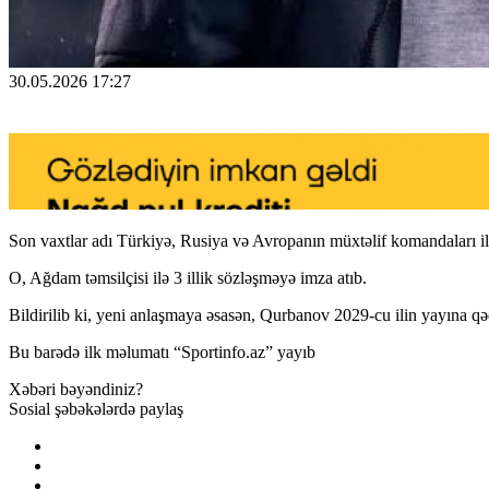
30.05.2026 17:27
Son vaxtlar adı Türkiyə, Rusiya və Avropanın müxtəlif komandaları 
O, Ağdam təmsilçisi ilə 3 illik sözləşməyə imza atıb.
Bildirilib ki, yeni anlaşmaya əsasən, Qurbanov 2029-cu ilin yayına q
Bu barədə ilk məlumatı “Sportinfo.az” yayıb
Xəbəri bəyəndiniz?
Sosial şəbəkələrdə paylaş