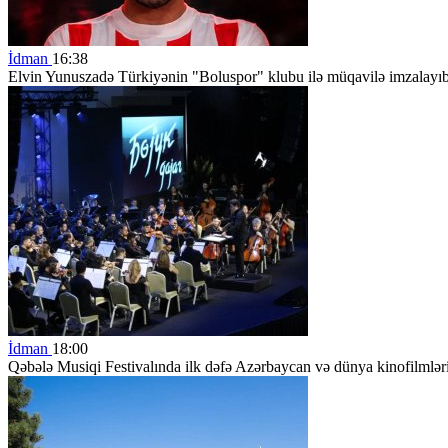
İdman
16:38
Elvin Yunuszadə Türkiyənin "Boluspor" klubu ilə müqavilə imzalayı
İdman
18:00
Qəbələ Musiqi Festivalında ilk dəfə Azərbaycan və dünya kinofilmlərin