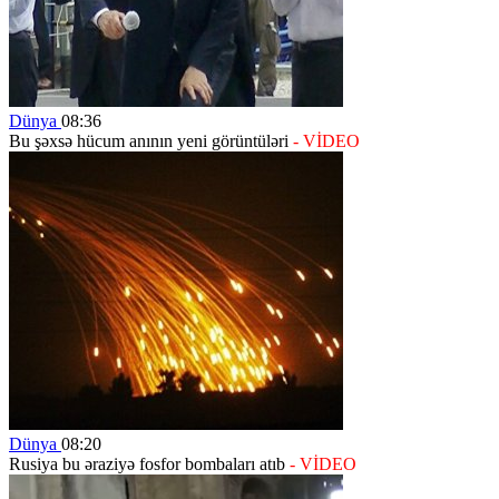
Dünya
08:36
Bu şəxsə hücum anının yeni görüntüləri
- VİDEO
Dünya
08:20
Rusiya bu əraziyə fosfor bombaları atıb
- VİDEO