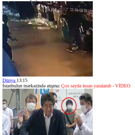
Dünya
13:15
İstanbulun mərkəzində atışma:
Çox sayda insan yaralanıb - VİDEO