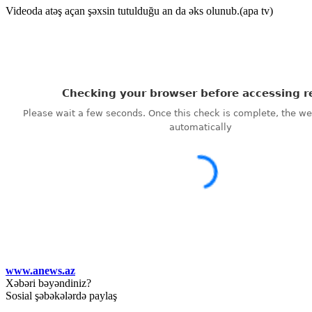
Videoda atəş açan şəxsin tutulduğu an da əks olunub.(apa tv)
www.anews.az
Xəbəri bəyəndiniz?
Sosial şəbəkələrdə paylaş