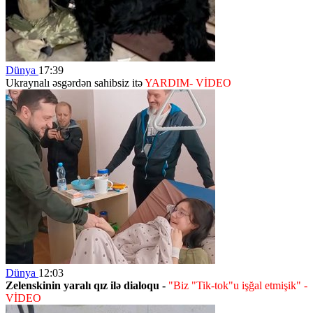
Dünya
17:39
Ukraynalı əsgərdən sahibsiz itə
YARDIM- VİDEO
Dünya
12:03
Zelenskinin yaralı qız ilə dialoqu -
"Biz "Tik-tok"u işğal etmişik"
-
VİDEO