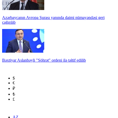
Azərbaycanın Avropa Şurası yanında daimi nümayəndəsi geri
çağırılıb
Bəxtiyar Aslanbəyli "Şöhrət" ordeni ilə təltif edilib
$
€
₽
₺
£
AZ