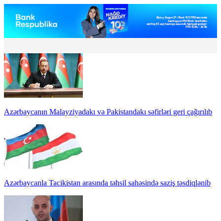
Azərbaycanın Malayziyadakı və Pakistandakı səfirləri geri çağırılıb
Azərbaycanla Tacikistan arasında təhsil sahəsində saziş təsdiqlənib