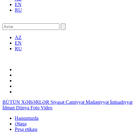
EN
RU
AZ
EN
RU
BÜTÜN XƏBƏRLƏR
Siyasət
Cəmiyyət
Mədəniyyət
İqtisadiyyat
İdman
Dünya
Foto
Video
Haqqımızda
Əlaqə
Peşə etikası