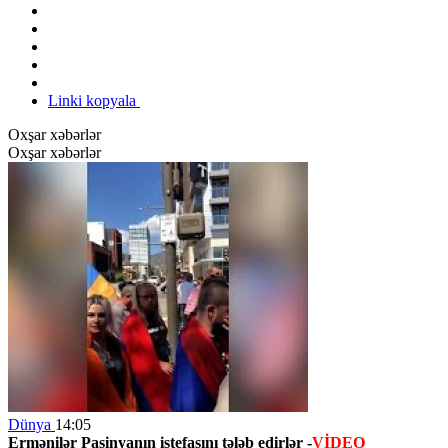
Linki kopyala
Oxşar xəbərlər
Oxşar xəbərlər
Dünya
14:05
Ermənilər Paşinyanın istefasını tələb edirlər -
VİDEO