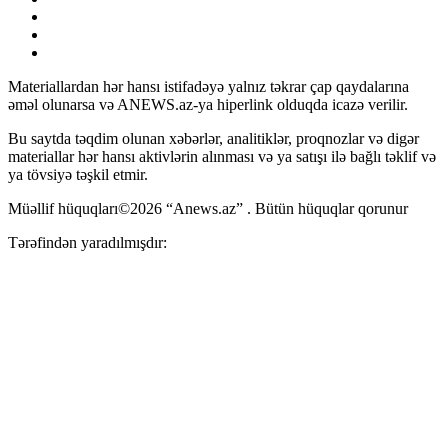
Materiallardan hər hansı istifadəyə yalnız təkrar çap qaydalarına
əməl olunarsa və ANEWS.az-ya hiperlink olduqda icazə verilir.
Bu saytda təqdim olunan xəbərlər, analitiklər, proqnozlar və digər
materiallar hər hansı aktivlərin alınması və ya satışı ilə bağlı təklif və
ya tövsiyə təşkil etmir.
Müəllif hüquqları©2026 “Anews.az” . Bütün hüquqlar qorunur
Tərəfindən yaradılmışdır: