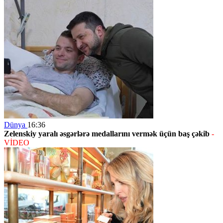
Dünya
16:36
Zelenskiy yaralı əsgərlərə medallarını vermək üçün baş çəkib
-
VİDEO