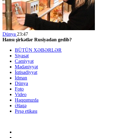
Dünya
23:47
Hansı şirkətlər Rusiyadan gedib?
BÜTÜN XƏBƏRLƏR
Siyasət
Cəmiyyət
Mədəniyyət
İqtisadiyyat
İdman
Dünya
Foto
Video
Haqqımızda
Əlaqə
Peşə etikası