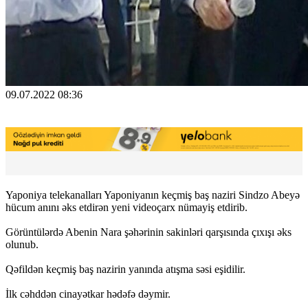
09.07.2022 08:36
Yaponiya telekanalları Yaponiyanın keçmiş baş naziri Sindzo Abeyə
hücum anını əks etdirən yeni videoçarx nümayiş etdirib.
Görüntülərdə Abenin Nara şəhərinin sakinləri qarşısında çıxışı əks
olunub.
Qəfildən keçmiş baş nazirin yanında atışma səsi eşidilir.
İlk cəhddən cinayətkar hədəfə dəymir.