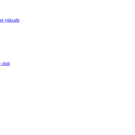
ri yüksəlir
r olub