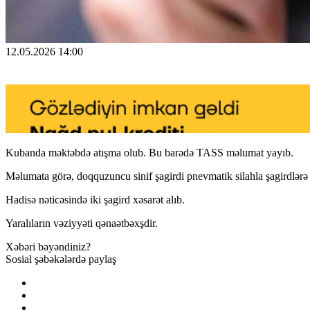
12.05.2026 14:00
Kubanda məktəbdə atışma olub. Bu barədə TASS məlumat yayıb.
Məlumata görə, doqquzuncu sinif şagirdi pnevmatik silahla şagirdlərə 
Hadisə nəticəsində iki şagird xəsarət alıb.
Yaralıların vəziyyəti qənaətbəxşdir.
Xəbəri bəyəndiniz?
Sosial şəbəkələrdə paylaş