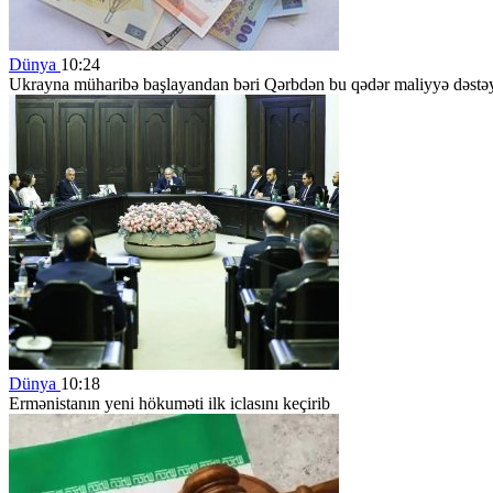
Dünya
10:24
Ukrayna müharibə başlayandan bəri Qərbdən bu qədər maliyyə dəstəy
Dünya
10:18
Ermənistanın yeni hökuməti ilk iclasını keçirib