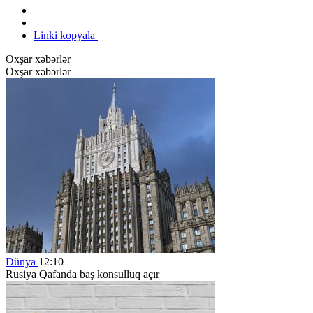
Linki kopyala
Oxşar xəbərlər
Oxşar xəbərlər
Dünya
12:10
Rusiya Qafanda baş konsulluq açır