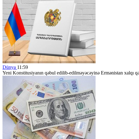
Dünya
11:59
Yeni Konstitusiyanın qəbul edilib-edilməyəcəyinə Ermənistan xalqı q