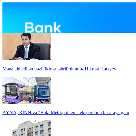
Mənə aid edilən bəzi fikirlər təhrif olunub- Hikmət Hacıyev
AYNA, RİNN və "Bakı Metropoliteni" ekspertlərlə bir araya gəlir