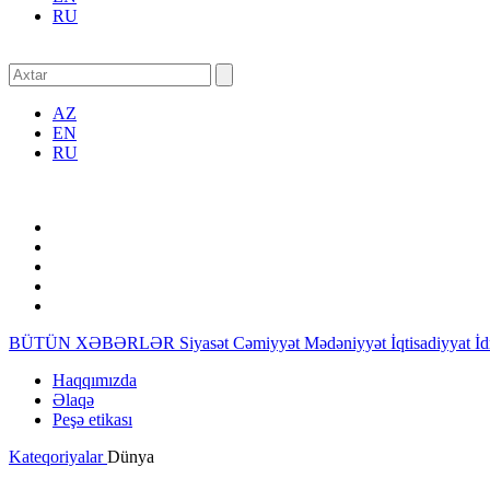
RU
AZ
EN
RU
BÜTÜN XƏBƏRLƏR
Siyasət
Cəmiyyət
Mədəniyyət
İqtisadiyyat
İ
Haqqımızda
Əlaqə
Peşə etikası
Kateqoriyalar
Dünya