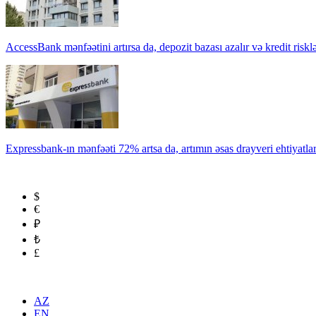
AccessBank mənfəətini artırsa da, depozit bazası azalır və kredit risklə
Expressbank-ın mənfəəti 72% artsa da, artımın əsas drayveri ehtiyatla
$
€
₽
₺
£
AZ
EN