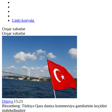
Linki kopyala
Oxşar xəbərlər
Oxşar xəbərlər
Dünya
15:23
Bloomberg: Türkiyə Qara dənizə kommersiya gəmilərinin keçidini
məhdudlaşdırır