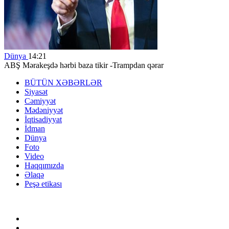
Dünya
14:21
ABŞ Mərakeşdə hərbi baza tikir -Trampdan qərar
BÜTÜN XƏBƏRLƏR
Siyasət
Cəmiyyət
Mədəniyyət
İqtisadiyyat
İdman
Dünya
Foto
Video
Haqqımızda
Əlaqə
Peşə etikası