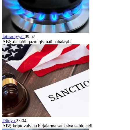
İqtisadiyyat
09:57
ABŞ-da təbii qazın qiyməti bahalaşıb
Dünya
23:04
ABŞ kriptovalyuta birjalarına sanksiya tətbiq etdi