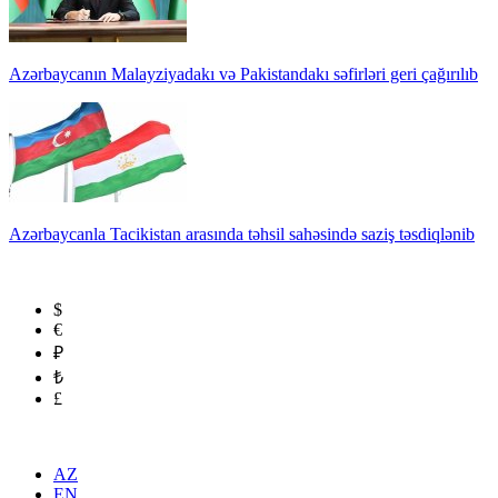
Azərbaycanın Malayziyadakı və Pakistandakı səfirləri geri çağırılıb
Azərbaycanla Tacikistan arasında təhsil sahəsində saziş təsdiqlənib
$
€
₽
₺
£
AZ
EN