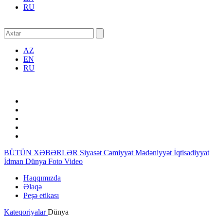
RU
AZ
EN
RU
BÜTÜN XƏBƏRLƏR
Siyasət
Cəmiyyət
Mədəniyyət
İqtisadiyyat
İdman
Dünya
Foto
Video
Haqqımızda
Əlaqə
Peşə etikası
Kateqoriyalar
Dünya