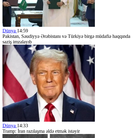
Dünya
14:59
Pakistan, Səudiyyə Ərəbistanı və Türkiyə birgə müdafiə haqqında
saziş imzalayıb
Dünya
14:33
Tramp: İran razılaşma əldə etmək istəyir