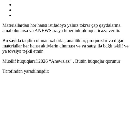
Materiallardan hər hansı istifadəyə yalnız təkrar çap qaydalarına
əməl olunarsa və ANEWS.az-ya hiperlink olduqda icazə verilir.
Bu saytda təqdim olunan xəbərlər, analitiklər, proqnozlar və digər
materiallar hər hansı aktivlərin alınması və ya satışı ilə bağlı təklif və
ya tövsiyə təşkil etmir.
Müəllif hüquqları©2026 “Anews.az” . Bütün hüquqlar qorunur
Tərəfindən yaradılmışdır: