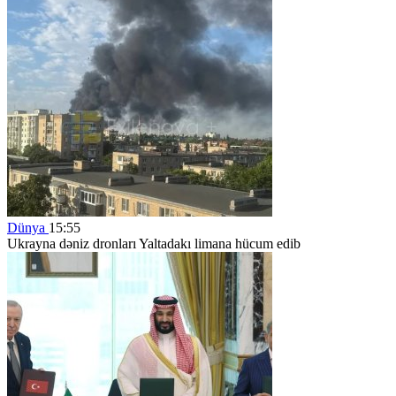
Dünya
15:55
Ukrayna dəniz dronları Yaltadakı limana hücum edib