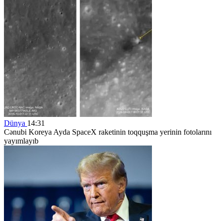
Dünya
14:31
Cənubi Koreya Ayda SpaceX raketinin toqquşma yerinin fotolarını
yayımlayıb