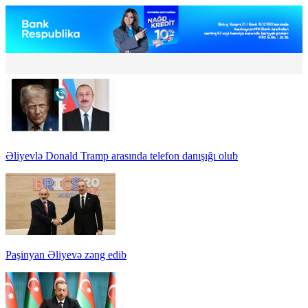
Əliyevlə Donald Tramp arasında telefon danışığı olub
Paşinyan Əliyevə zəng edib