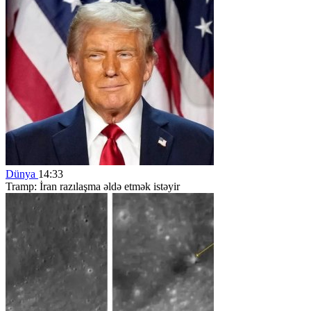
Dünya
14:33
Tramp: İran razılaşma əldə etmək istəyir