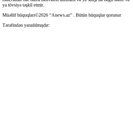
ya tövsiyə təşkil etmir.
Müəllif hüquqları©2026 “Anews.az” . Bütün hüquqlar qorunur
Tərəfindən yaradılmışdır: