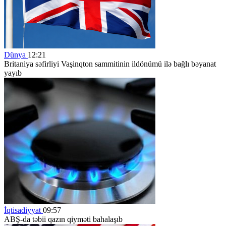
Dünya
12:21
Britaniya səfirliyi Vaşinqton sammitinin ildönümü ilə bağlı bəyanat
yayıb
İqtisadiyyat
09:57
ABŞ-da təbii qazın qiyməti bahalaşıb