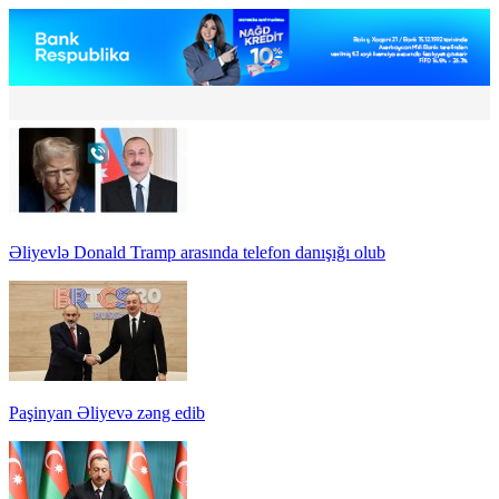
Əliyevlə Donald Tramp arasında telefon danışığı olub
Paşinyan Əliyevə zəng edib