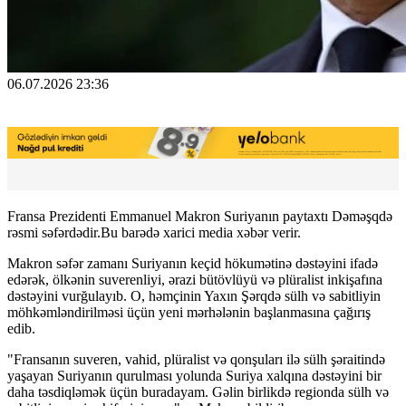
06.07.2026 23:36
Fransa Prezidenti Emmanuel Makron Suriyanın paytaxtı Dəməşqdə
rəsmi səfərdədir.Bu barədə xarici media xəbər verir.
Makron səfər zamanı Suriyanın keçid hökumətinə dəstəyini ifadə
edərək, ölkənin suverenliyi, ərazi bütövlüyü və plüralist inkişafına
dəstəyini vurğulayıb. O, həmçinin Yaxın Şərqdə sülh və sabitliyin
möhkəmləndirilməsi üçün yeni mərhələnin başlanmasına çağırış
edib.
"Fransanın suveren, vahid, plüralist və qonşuları ilə sülh şəraitində
yaşayan Suriyanın qurulması yolunda Suriya xalqına dəstəyini bir
daha təsdiqləmək üçün buradayam. Gəlin birlikdə regionda sülh və