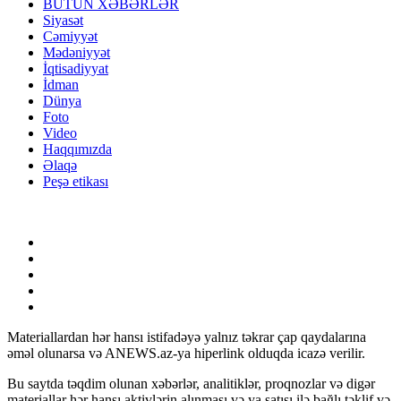
BÜTÜN XƏBƏRLƏR
Siyasət
Cəmiyyət
Mədəniyyət
İqtisadiyyat
İdman
Dünya
Foto
Video
Haqqımızda
Əlaqə
Peşə etikası
Materiallardan hər hansı istifadəyə yalnız təkrar çap qaydalarına
əməl olunarsa və ANEWS.az-ya hiperlink olduqda icazə verilir.
Bu saytda təqdim olunan xəbərlər, analitiklər, proqnozlar və digər
materiallar hər hansı aktivlərin alınması və ya satışı ilə bağlı təklif və