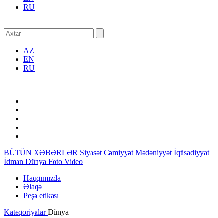
RU
AZ
EN
RU
BÜTÜN XƏBƏRLƏR
Siyasət
Cəmiyyət
Mədəniyyət
İqtisadiyyat
İdman
Dünya
Foto
Video
Haqqımızda
Əlaqə
Peşə etikası
Kateqoriyalar
Dünya