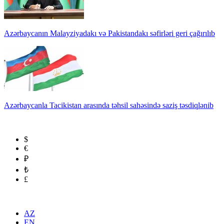
Azərbaycanın Malayziyadakı və Pakistandakı səfirləri geri çağırılıb
Azərbaycanla Tacikistan arasında təhsil sahəsində saziş təsdiqlənib
$
€
₽
₺
£
AZ
EN