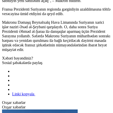
sabitliyin yeni səhifəsini açaq", – Makron bildirib.
Fransa Prezidenti Suriyanın regionda gərginliyin azaldılmasına töhfə
verəcəyinə ümid etdiyini də qeyd edib.
Makronu Dəməşq Beynəlxalq Hava Limanında Suriyanın xarici
işlər naziri Əsəd əl-Şeybani qarşılayıb. O, daha sonra Suriya
Prezidenti Əhməd əl-Şaraa ilə danışıqlar aparmaq üçün Prezident
Sarayına yollanıb. Səfərdə Makronu Suriyanın müharibədən sonrakı
bərpası və yenidən qurulması ilə bağlı keçiriləcək dəyirmi masada
iştirak edəcək fransız şirkətlərinin nümayəndələrindən ibarət heyət
müşayiət edir.
Xəbəri bəyəndiniz?
Sosial şəbəkələrdə paylaş
Linki kopyala
Oxşar xəbərlər
Oxşar xəbərlər