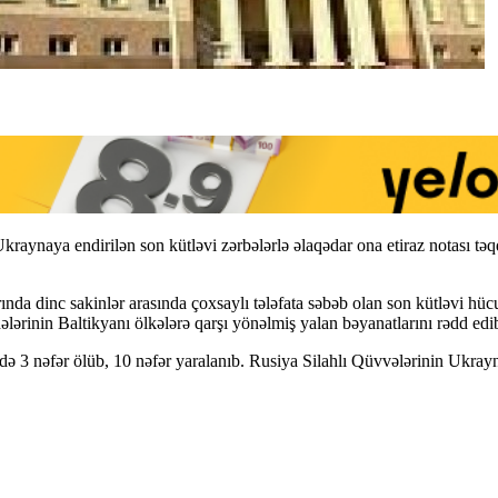
 Ukraynaya endirilən son kütləvi zərbələrlə əlaqədar ona etiraz notası
ında dinc sakinlər arasında çoxsaylı tələfata səbəb olan son kütləvi hü
ələrinin Baltikyanı ölkələrə qarşı yönəlmiş yalan bəyanatlarını rədd edib
ndə 3 nəfər ölüb, 10 nəfər yaralanıb. Rusiya Silahlı Qüvvələrinin Ukra