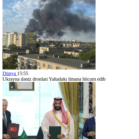
Dünya
15:55
Ukrayna dəniz dronları Yaltadakı limana hücum edib