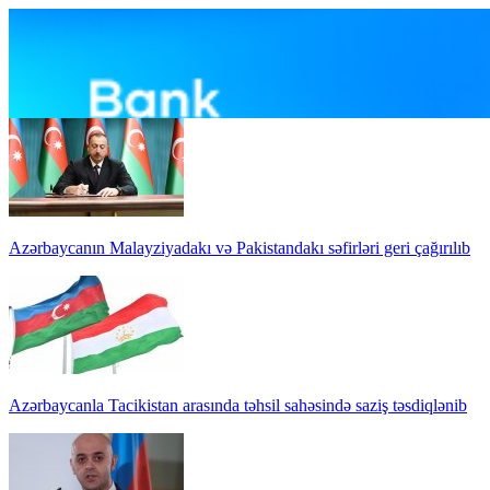
Azərbaycanın Malayziyadakı və Pakistandakı səfirləri geri çağırılıb
Azərbaycanla Tacikistan arasında təhsil sahəsində saziş təsdiqlənib