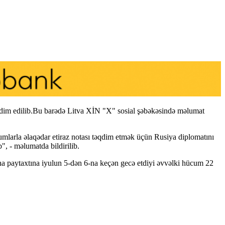
 təqdim edilib.Bu barədə Litva XİN "X" sosial şəbəkəsində məlumat
cumlarla əlaqədar etiraz notası təqdim etmək üçün Rusiya diplomatını
", - məlumatda bildirilib.
yna paytaxtına iyulun 5-dən 6-na keçən gecə etdiyi əvvəlki hücum 22