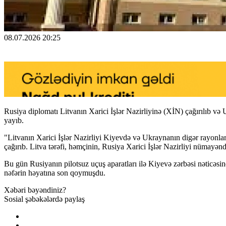
08.07.2026 20:25
Rusiya diplomatı Litvanın Xarici İşlər Nazirliyinə (XİN) çağırılıb və
yayıb.
"Litvanın Xarici İşlər Nazirliyi Kiyevdə və Ukraynanın digər rayonlar
çağırıb. Litva tərəfi, həmçinin, Rusiya Xarici İşlər Nazirliyi nümayənd
Bu gün Rusiyanın pilotsuz uçuş aparatları ilə Kiyevə zərbəsi nəticəsi
nəfərin həyatına son qoymuşdu.
Xəbəri bəyəndiniz?
Sosial şəbəkələrdə paylaş