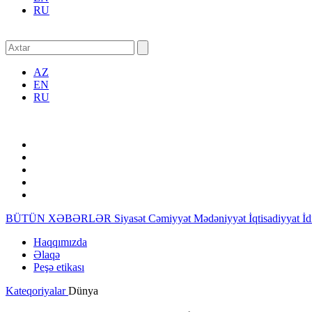
RU
AZ
EN
RU
BÜTÜN XƏBƏRLƏR
Siyasət
Cəmiyyət
Mədəniyyət
İqtisadiyyat
İ
Haqqımızda
Əlaqə
Peşə etikası
Kateqoriyalar
Dünya