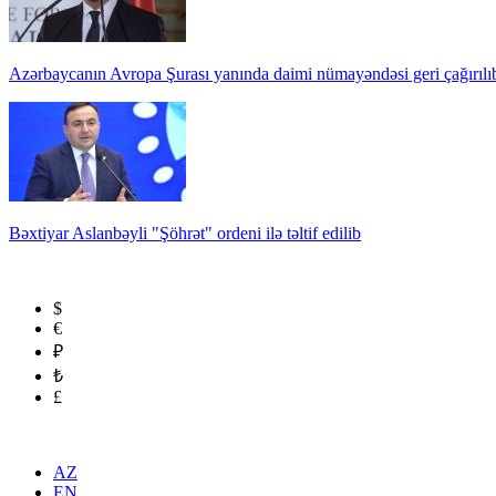
Azərbaycanın Avropa Şurası yanında daimi nümayəndəsi geri çağırılı
Bəxtiyar Aslanbəyli "Şöhrət" ordeni ilə təltif edilib
$
€
₽
₺
£
AZ
EN