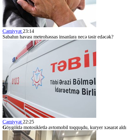
Cəmiyyət
23:14
Sabahın havası meteohəssas insanlara necə təsir edəcək?
Cəmiyyət
22:25
G
öygöldə motosikletlə avtomobil toqquşdu, kuryer xəsarət aldı