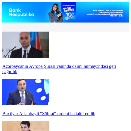
Azərbaycanın Avropa Şurası yanında daimi nümayəndəsi geri
çağırılıb
Bəxtiyar Aslanbəyli "Şöhrət" ordeni ilə təltif edilib