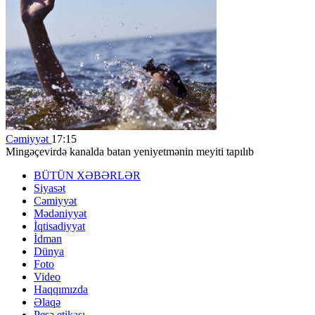
Cəmiyyət
17:15
Mingəçevirdə kanalda batan yeniyetmənin meyiti tapılıb
BÜTÜN XƏBƏRLƏR
Siyasət
Cəmiyyət
Mədəniyyət
İqtisadiyyat
İdman
Dünya
Foto
Video
Haqqımızda
Əlaqə
Peşə etikası