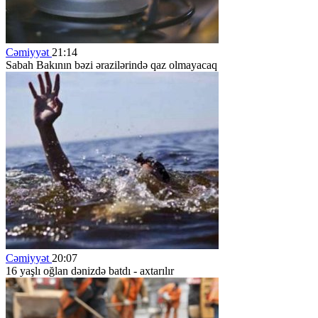
Cəmiyyət
21:14
Sabah Bakının bəzi ərazilərində qaz olmayacaq
Cəmiyyət
20:07
16 yaşlı oğlan dənizdə batdı - axtarılır