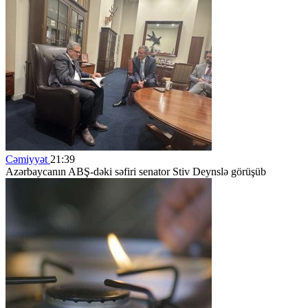
Cəmiyyət
21:39
Azərbaycanın ABŞ-dəki səfiri senator Stiv Deynslə görüşüb