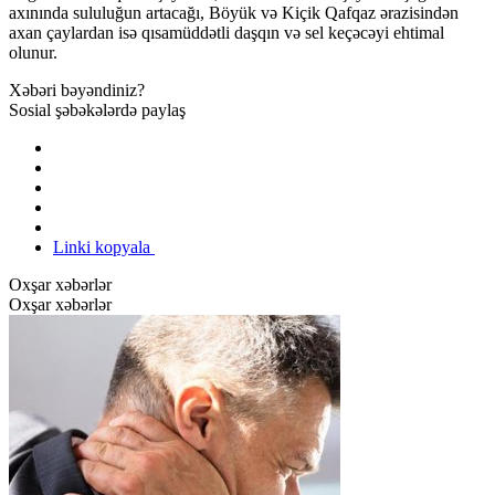
axınında sululuğun artacağı, Böyük və Kiçik Qafqaz ərazisindən
axan çaylardan isə qısamüddətli daşqın və sel keçəcəyi ehtimal
olunur.
Xəbəri bəyəndiniz?
Sosial şəbəkələrdə paylaş
Linki kopyala
Oxşar xəbərlər
Oxşar xəbərlər