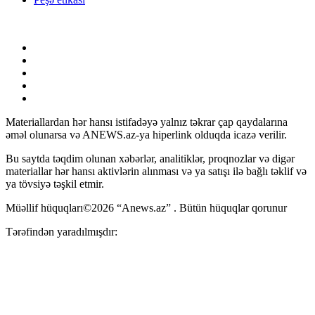
Materiallardan hər hansı istifadəyə yalnız təkrar çap qaydalarına
əməl olunarsa və ANEWS.az-ya hiperlink olduqda icazə verilir.
Bu saytda təqdim olunan xəbərlər, analitiklər, proqnozlar və digər
materiallar hər hansı aktivlərin alınması və ya satışı ilə bağlı təklif və
ya tövsiyə təşkil etmir.
Müəllif hüquqları©2026 “Anews.az” . Bütün hüquqlar qorunur
Tərəfindən yaradılmışdır: