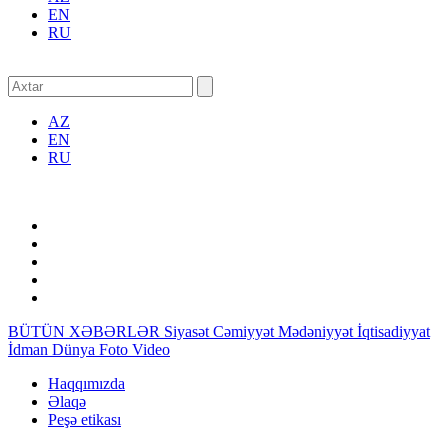
EN
RU
AZ
EN
RU
BÜTÜN XƏBƏRLƏR
Siyasət
Cəmiyyət
Mədəniyyət
İqtisadiyyat
İdman
Dünya
Foto
Video
Haqqımızda
Əlaqə
Peşə etikası