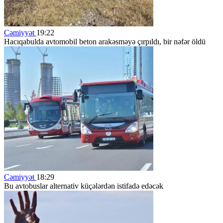
Cəmiyyət
19:22
Hacıqabulda avtomobil beton arakəsməyə çırpıldı, bir nəfər öldü
Cəmiyyət
18:29
Bu avtobuslar alternativ küçələrdən istifadə edəcək