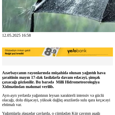
12.05.2025 16:58
Azərbaycanın rayonlarında müşahidə olunan yağıntılı hava
şəraitinin mayın 17-dək fasilələrlə davam edəcəyi, şimşək
çaxacağı gözlənilir. Bu barədə Milli Hidrometeorologiya
Xidmətindən məlumat verilib.
Ayrı-ayrı yerlərdə yağıntının leysan xarakterli intensiv və güclü
olacağı, dolu düşəcəyi, yüksək dağlıq ərazilərdə sulu qara keçəcəyi
ehtimalı var.
Yağıntılarla əlaqədar çaylarda, o cümlədən Kür çayının aşağı