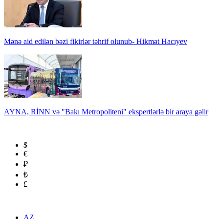
Mənə aid edilən bəzi fikirlər təhrif olunub- Hikmət Hacıyev
AYNA, RİNN və "Bakı Metropoliteni" ekspertlərlə bir araya gəlir
$
€
₽
₺
£
AZ