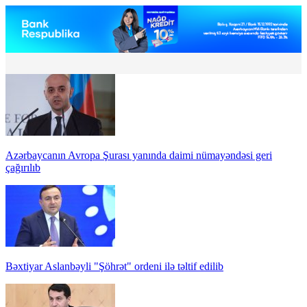
Azərbaycanın Avropa Şurası yanında daimi nümayəndəsi geri
çağırılıb
Bəxtiyar Aslanbəyli "Şöhrət" ordeni ilə təltif edilib