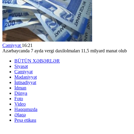
Cəmiyyət
16:21
Azərbaycanda 7 ayda vergi daxilolmaları 11,5 milyard manat olub
BÜTÜN XƏBƏRLƏR
Siyasət
Cəmiyyət
Mədəniyyət
İqtisadiyyat
İdman
Dünya
Foto
Video
Haqqımızda
Əlaqə
Peşə etikası