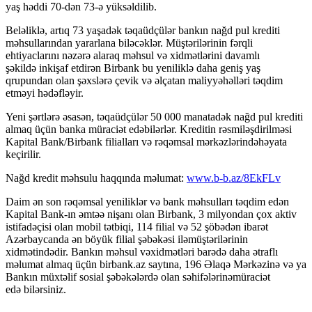
yaş həddi 70-dən 73-ə yüksəldilib.
Beləliklə, artıq 73 yaşadək təqaüdçülər bankın nağd pul krediti
məhsullarından yararlana biləcəklər. Müştərilərinin fərqli
ehtiyaclarını nəzərə alaraq məhsul və xidmətlərini davamlı
şəkildə inkişaf etdirən Birbank bu yeniliklə daha geniş yaş
qrupundan olan şəxslərə çevik və əlçatan maliyyəhəlləri təqdim
etməyi hədəfləyir.
Yeni şərtlərə əsasən, təqaüdçülər 50 000 manatadək nağd pul krediti
almaq üçün banka müraciət edəbilərlər. Kreditin rəsmiləşdirilməsi
Kapital Bank/Birbank filialları və rəqəmsal mərkəzlərindəhəyata
keçirilir.
Nağd kredit məhsulu haqqında məlumat:
www.b-b.az/8EkFLv
Daim ən son rəqəmsal yeniliklər və bank məhsulları təqdim edən
Kapital Bank-ın əmtəə nişanı olan Birbank, 3 milyondan çox aktiv
istifadəçisi olan mobil tətbiqi, 114 filial və 52 şöbədən ibarət
Azərbaycanda ən böyük filial şəbəkəsi iləmüştərilərinin
xidmətindədir. Bankın məhsul vəxidmətləri barədə daha ətraflı
məlumat almaq üçün birbank.az saytına, 196 Əlaqə Mərkəzinə və ya
Bankın müxtəlif sosial şəbəkələrdə olan səhifələrinəmüraciət
edə bilərsiniz.