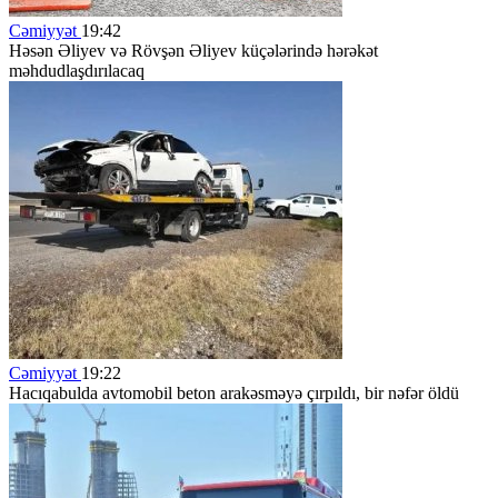
Cəmiyyət
19:42
Həsən Əliyev və Rövşən Əliyev küçələrində hərəkət
məhdudlaşdırılacaq
Cəmiyyət
19:22
Hacıqabulda avtomobil beton arakəsməyə çırpıldı, bir nəfər öldü