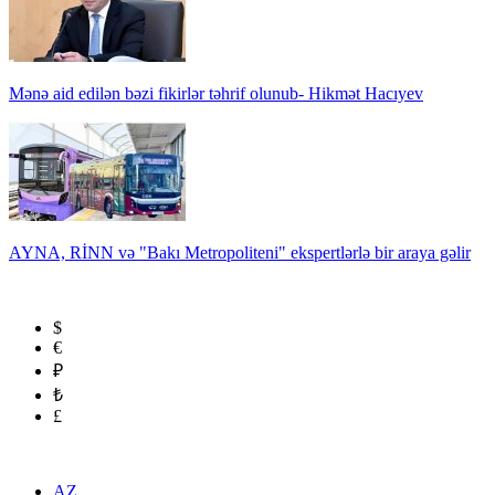
Mənə aid edilən bəzi fikirlər təhrif olunub- Hikmət Hacıyev
AYNA, RİNN və "Bakı Metropoliteni" ekspertlərlə bir araya gəlir
$
€
₽
₺
£
AZ