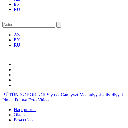
EN
RU
AZ
EN
RU
BÜTÜN XƏBƏRLƏR
Siyasət
Cəmiyyət
Mədəniyyət
İqtisadiyyat
İdman
Dünya
Foto
Video
Haqqımızda
Əlaqə
Peşə etikası