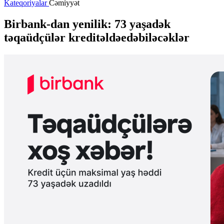
Kateqoriyalar
Cəmiyyət
Birbank-dan yenilik: 73 yaşadək
təqaüdçülər kreditəldəedəbiləcəklər