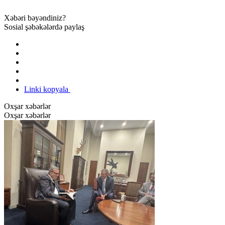
Xəbəri bəyəndiniz?
Sosial şəbəkələrdə paylaş
Linki kopyala
Oxşar xəbərlər
Oxşar xəbərlər