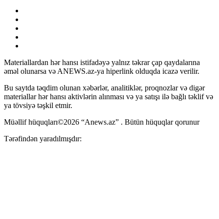
Materiallardan hər hansı istifadəyə yalnız təkrar çap qaydalarına
əməl olunarsa və ANEWS.az-ya hiperlink olduqda icazə verilir.
Bu saytda təqdim olunan xəbərlər, analitiklər, proqnozlar və digər
materiallar hər hansı aktivlərin alınması və ya satışı ilə bağlı təklif və
ya tövsiyə təşkil etmir.
Müəllif hüquqları©2026 “Anews.az” . Bütün hüquqlar qorunur
Tərəfindən yaradılmışdır: