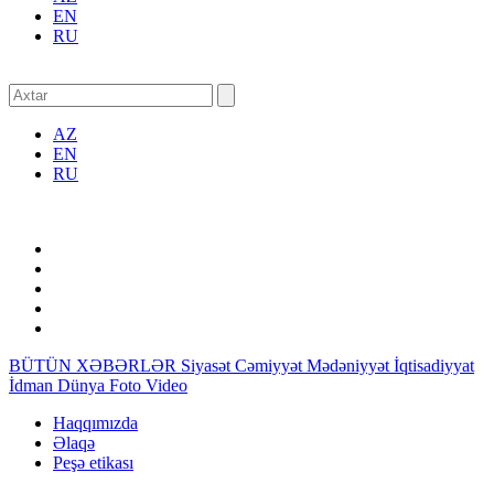
EN
RU
AZ
EN
RU
BÜTÜN XƏBƏRLƏR
Siyasət
Cəmiyyət
Mədəniyyət
İqtisadiyyat
İdman
Dünya
Foto
Video
Haqqımızda
Əlaqə
Peşə etikası