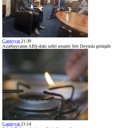
Cəmiyyət
21:39
Azərbaycanın ABŞ-dəki səfiri senator Stiv Deynslə görüşüb
Cəmiyyət
21:14