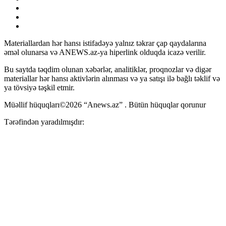
Materiallardan hər hansı istifadəyə yalnız təkrar çap qaydalarına
əməl olunarsa və ANEWS.az-ya hiperlink olduqda icazə verilir.
Bu saytda təqdim olunan xəbərlər, analitiklər, proqnozlar və digər
materiallar hər hansı aktivlərin alınması və ya satışı ilə bağlı təklif və
ya tövsiyə təşkil etmir.
Müəllif hüquqları©2026 “Anews.az” . Bütün hüquqlar qorunur
Tərəfindən yaradılmışdır: