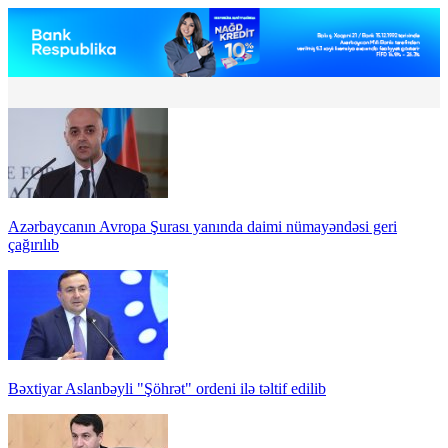
Azərbaycanın Avropa Şurası yanında daimi nümayəndəsi geri
çağırılıb
Bəxtiyar Aslanbəyli "Şöhrət" ordeni ilə təltif edilib