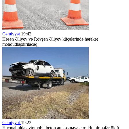
Cəmiyyət
19:42
Həsən Əliyev və Rövşən Əliyev küçələrində hərəkət
məhdudlaşdırılacaq
Cəmiyyət
19:22
Hacıqabulda avtomobil beton arakəsməyə çırpıldı, bir nəfər öldü