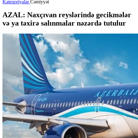
Kateqoriyalar
Cəmiyyət
AZAL: Naxçıvan reyslərində gecikmələr
və ya təxirə salınmalar nəzərdə tutulur