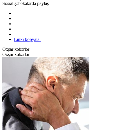
Sosial şəbəkələrdə paylaş
Linki kopyala
Oxşar xəbərlər
Oxşar xəbərlər