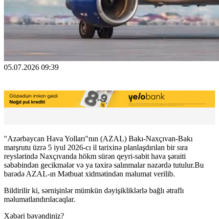
05.07.2026 09:39
"Azərbaycan Hava Yolları"nın (AZAL) Bakı-Naxçıvan-Bakı
marşrutu üzrə 5 iyul 2026-cı il tarixinə planlaşdırılan bir sıra
reyslərində Naxçıvanda hökm sürən qeyri-sabit hava şəraiti
səbəbindən gecikmələr və ya təxirə salınmalar nəzərdə tutulur.Bu
barədə AZAL-ın Mətbuat xidmətindən məlumat verilib.
Bildirilir ki, sərnişinlər mümkün dəyişikliklərlə bağlı ətraflı
məlumatlandırılacaqlar.
Xəbəri bəyəndiniz?