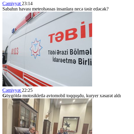
Cəmiyyət
23:14
Sabahın havası meteohəssas insanlara necə təsir edəcək?
Cəmiyyət
22:25
G
öygöldə motosikletlə avtomobil toqquşdu, kuryer xəsarət aldı