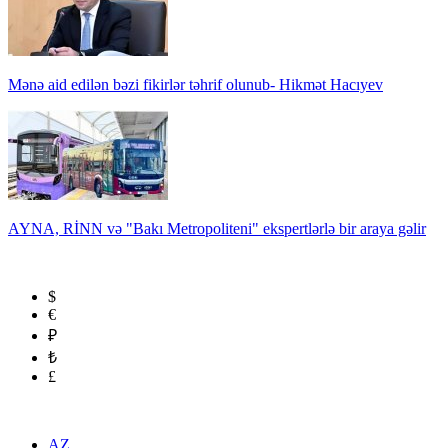
Mənə aid edilən bəzi fikirlər təhrif olunub- Hikmət Hacıyev
AYNA, RİNN və "Bakı Metropoliteni" ekspertlərlə bir araya gəlir
$
€
₽
₺
£
AZ