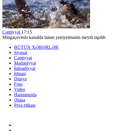
Cəmiyyət
17:15
Mingəçevirdə kanalda batan yeniyetmənin meyiti tapılıb
BÜTÜN XƏBƏRLƏR
Siyasət
Cəmiyyət
Mədəniyyət
İqtisadiyyat
İdman
Dünya
Foto
Video
Haqqımızda
Əlaqə
Peşə etikası