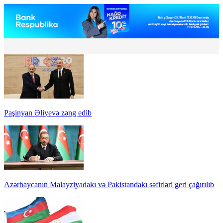
Paşinyan Əliyevə zəng edib
Azərbaycanın Malayziyadakı və Pakistandakı səfirləri geri çağırılıb