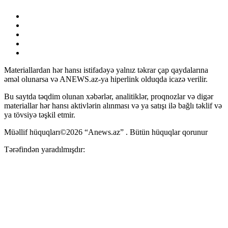
Materiallardan hər hansı istifadəyə yalnız təkrar çap qaydalarına
əməl olunarsa və ANEWS.az-ya hiperlink olduqda icazə verilir.
Bu saytda təqdim olunan xəbərlər, analitiklər, proqnozlar və digər
materiallar hər hansı aktivlərin alınması və ya satışı ilə bağlı təklif və
ya tövsiyə təşkil etmir.
Müəllif hüquqları©2026 “Anews.az” . Bütün hüquqlar qorunur
Tərəfindən yaradılmışdır: