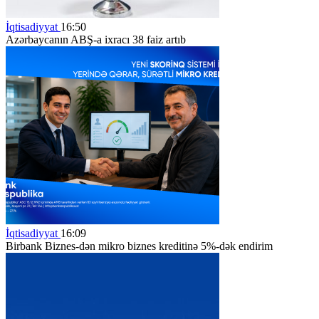
İqtisadiyyat
16:50
Azərbaycanın ABŞ-a ixracı 38 faiz artıb
İqtisadiyyat
16:09
Birbank Biznes-dən mikro biznes kreditinə 5%-dək endirim