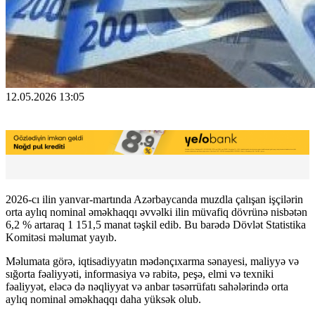
12.05.2026 13:05
2026-cı ilin yanvar-martında Azərbaycanda muzdla çalışan işçilərin
orta aylıq nominal əməkhaqqı əvvəlki ilin müvafiq dövrünə nisbətən
6,2 % artaraq 1 151,5 manat təşkil edib. Bu barədə Dövlət Statistika
Komitəsi məlumat yayıb.
Məlumata görə, iqtisadiyyatın mədənçıxarma sənayesi, maliyyə və
sığorta fəaliyyəti, informasiya və rabitə, peşə, elmi və texniki
fəaliyyət, eləcə də nəqliyyat və anbar təsərrüfatı sahələrində orta
aylıq nominal əməkhaqqı daha yüksək olub.