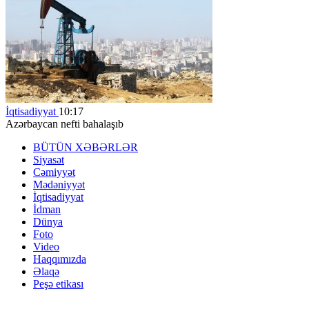
İqtisadiyyat
10:17
Azərbaycan nefti bahalaşıb
BÜTÜN XƏBƏRLƏR
Siyasət
Cəmiyyət
Mədəniyyət
İqtisadiyyat
İdman
Dünya
Foto
Video
Haqqımızda
Əlaqə
Peşə etikası