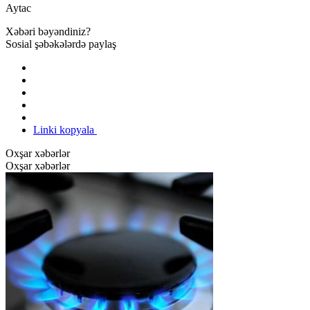
Aytac
Xəbəri bəyəndiniz?
Sosial şəbəkələrdə paylaş
Linki kopyala
Oxşar xəbərlər
Oxşar xəbərlər