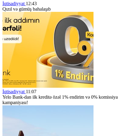
İqtisadiyyat
12:43
Qızıl və gümüş bahalaşıb
İqtisadiyyat
11:07
Yelo Bank-dan ilk kreditə özəl 1% endirim və 0% komissiya
kampaniyası!