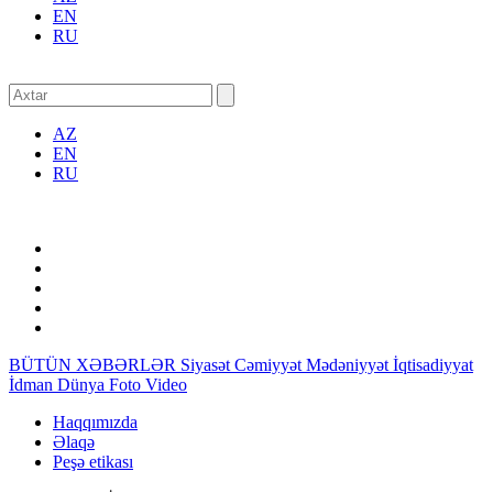
EN
RU
AZ
EN
RU
BÜTÜN XƏBƏRLƏR
Siyasət
Cəmiyyət
Mədəniyyət
İqtisadiyyat
İdman
Dünya
Foto
Video
Haqqımızda
Əlaqə
Peşə etikası