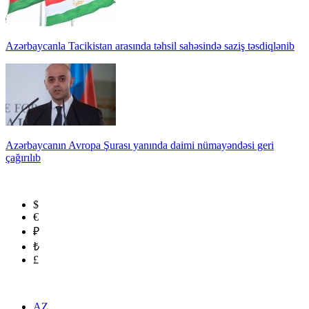
Azərbaycanla Tacikistan arasında təhsil sahəsində saziş təsdiqlənib
Azərbaycanın Avropa Şurası yanında daimi nümayəndəsi geri
çağırılıb
$
€
₽
₺
£
AZ