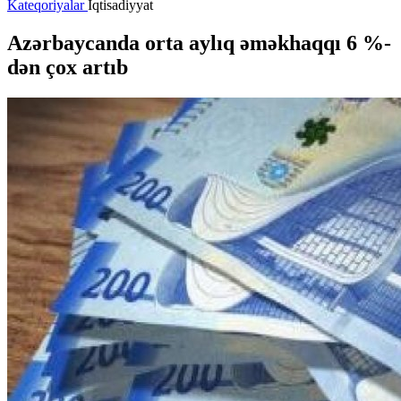
Kateqoriyalar
İqtisadiyyat
Azərbaycanda orta aylıq əməkhaqqı 6 %-
dən çox artıb