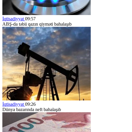
İqtisadiyyat
09:57
ABŞ-da təbii qazın qiyməti bahalaşıb
İqtisadiyyat
09:26
Dünya bazarında neft bahalaşıb