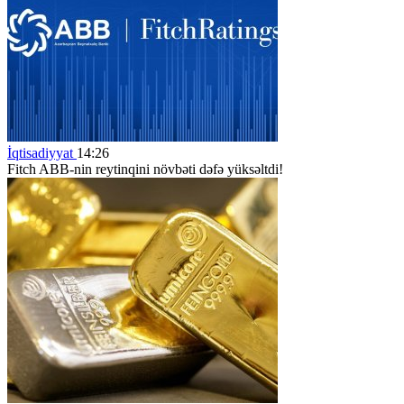
İqtisadiyyat
14:26
Fitch ABB-nin reytinqini növbəti dəfə yüksəltdi!