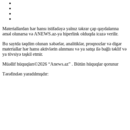
Materiallardan hər hansı istifadəyə yalnız təkrar çap qaydalarına
əməl olunarsa və ANEWS.az-ya hiperlink olduqda icazə verilir.
Bu saytda təqdim olunan xəbərlər, analitiklər, proqnozlar və digər
materiallar hər hansı aktivlərin alınması və ya satışı ilə bağlı təklif və
ya tövsiyə təşkil etmir.
Müəllif hüquqları©2026 “Anews.az” . Bütün hüquqlar qorunur
Tərəfindən yaradılmışdır: