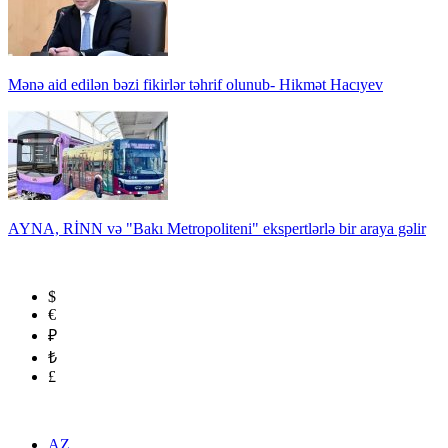
Mənə aid edilən bəzi fikirlər təhrif olunub- Hikmət Hacıyev
AYNA, RİNN və "Bakı Metropoliteni" ekspertlərlə bir araya gəlir
$
€
₽
₺
£
AZ