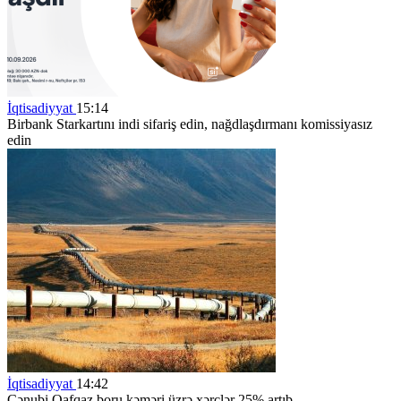
İqtisadiyyat
15:14
Birbank Starkartını indi sifariş edin, nağdlaşdırmanı komissiyasız
edin
İqtisadiyyat
14:42
Cənubi Qafqaz boru kəməri üzrə xərclər 25% artıb