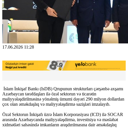
17.06.2026 11:28
İslam İnkişaf Bankı (IsDB) Qrupunun strukturları çərşənbə axşamı
Azərbaycan tərəfdaşları ilə özəl sektorun və ticarətin
maliyyələşdirilməsinə yönəlmiş ümumi dəyəri 290 milyon dollardan
çox olan əməkdaşlıq və maliyyələşdirmə sazişləri imzalayıb.
Özəl Sektorun İnkişafı üzrə İslam Korporasiyası (ICD) ilə SOCAR
arasında Azərbaycanda maliyyələşdirmə, investisiya və məsləhət
xidmətləri sahəsində imkanların araşdırılmasına dair əməkdaşlıq