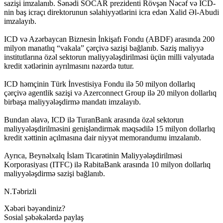
sazişi imzalanıb. Sənədi SOCAR prezidenti Rövşən Nəcəf və ICD-
nin baş icraçı direktorunun səlahiyyətlərini icra edən Xalid Əl-Abudi
imzalayıb.
ICD və Azərbaycan Biznesin İnkişafı Fondu (ABDF) arasında 200
milyon manatlıq “vakala” çərçivə sazişi bağlanıb. Saziş maliyyə
institutlarına özəl sektorun maliyyələşdirilməsi üçün milli valyutada
kredit xətlərinin ayrılmasını nəzərdə tutur.
ICD həmçinin Türk İnvestisiya Fondu ilə 50 milyon dollarlıq
çərçivə agentlik sazişi və Azerconnect Group ilə 20 milyon dollarlıq
birbaşa maliyyələşdirmə mandatı imzalayıb.
Bundan əlavə, ICD ilə TuranBank arasında özəl sektorun
maliyyələşdirilməsini genişləndirmək məqsədilə 15 milyon dollarlıq
kredit xəttinin açılmasına dair niyyət memorandumu imzalanıb.
Ayrıca, Beynəlxalq İslam Ticarətinin Maliyyələşdirilməsi
Korporasiyası (ITFC) ilə RabitaBank arasında 10 milyon dollarlıq
maliyyələşdirmə sazişi bağlanıb.
N.Təbrizli
Xəbəri bəyəndiniz?
Sosial şəbəkələrdə paylaş