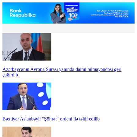
Azərbaycanın Avropa Şurası yanında daimi nümayəndəsi geri
çağırılıb
Bəxtiyar Aslanbəyli "Şöhrət" ordeni ilə təltif edilib