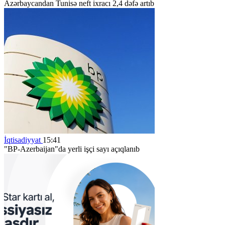
Azərbaycandan Tunisə neft ixracı 2,4 dəfə artıb
İqtisadiyyat
15:41
"BP-Azerbaijan"da yerli işçi sayı açıqlanıb