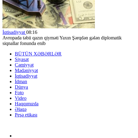
İqtisadiyyat
08:16
Avropada təbii qazın qiyməti Yaxın Şərqdən gələn diplomatik
siqnallar fonunda enib
BÜTÜN XƏBƏRLƏR
Siyasət
Cəmiyyət
Mədəniyyət
İqtisadiyyat
İdman
Dünya
Foto
Video
Haqqımızda
Əlaqə
Peşə etikası