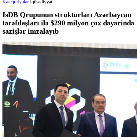
Kateqoriyalar
İqtisadiyyat
IsDB Qrupunun strukturları Azərbaycan
tərəfdaşları ilə $290 milyon çox dəyərində
sazişlər imzalayıb