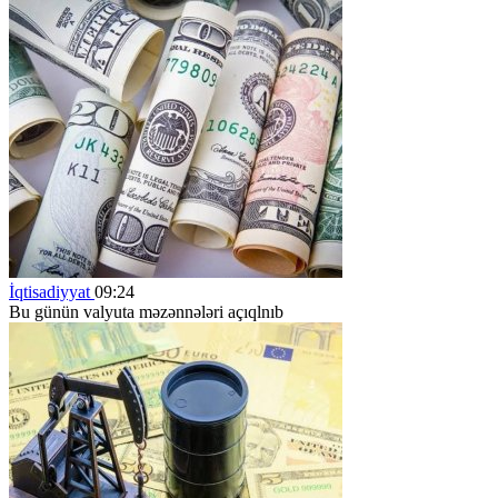
İqtisadiyyat
09:24
Bu günün valyuta məzənnələri açıqlnıb