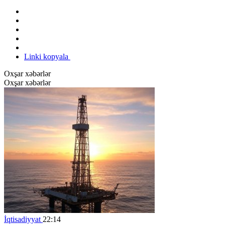
Linki kopyala
Oxşar xəbərlər
Oxşar xəbərlər
İqtisadiyyat
22:14