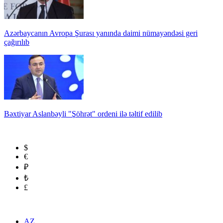
Azərbaycanın Avropa Şurası yanında daimi nümayəndəsi geri
çağırılıb
Bəxtiyar Aslanbəyli "Şöhrət" ordeni ilə təltif edilib
$
€
₽
₺
£
AZ