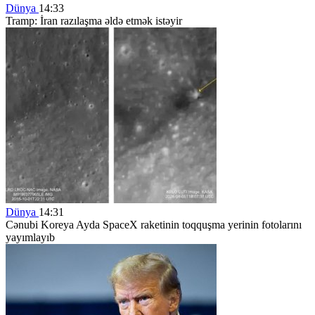
Dünya
14:33
Tramp: İran razılaşma əldə etmək istəyir
Dünya
14:31
Cənubi Koreya Ayda SpaceX raketinin toqquşma yerinin fotolarını
yayımlayıb