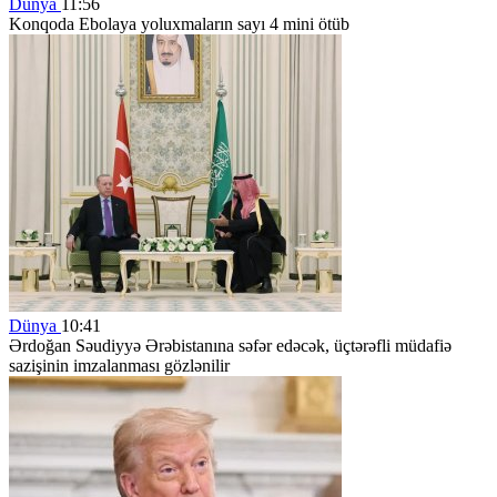
Dünya
11:56
Konqoda Ebolaya yoluxmaların sayı 4 mini ötüb
Dünya
10:41
Ərdoğan Səudiyyə Ərəbistanına səfər edəcək, üçtərəfli müdafiə
sazişinin imzalanması gözlənilir