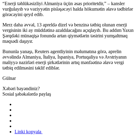
“Enerji təhlükəsizliyi Almaniya üçün əsas prioritetdir,” – kansler
vurğulayıb və vəziyyətin pisləşəcəyi halda hökumətin əlavə tədbirlər
görəcəyini qeyd edib.
Merz daha əvvəl, 13 apreldə dizel və benzinə tətbiq olunan enerji
vergisinin iki ay müddətinə azaldılacağını açıqlayıb. Bu addım Yaxın
Şərqdəki münaqişə fonunda artan qiymətlərin təsirini yumşaltmaq
məqsədi daşıyır.
Bununla yanaşı, Reuters agentliyinin məlumatına görə, aprelin
əvvəlində Almaniya, İtaliya, İspaniya, Portuqaliya və Avstriyanın
maliyyə nazirləri enerji şirkətlərinin artıq mənfəətinə əlavə vergi
tətbiq edilməsini təklif ediblər.
Gülnar
Xəbəri bəyəndiniz?
Sosial şəbəkələrdə paylaş
Linki kopyala