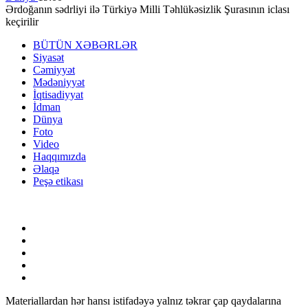
Ərdoğanın sədrliyi ilə Türkiyə Milli Təhlükəsizlik Şurasının iclası
keçirilir
BÜTÜN XƏBƏRLƏR
Siyasət
Cəmiyyət
Mədəniyyət
İqtisadiyyat
İdman
Dünya
Foto
Video
Haqqımızda
Əlaqə
Peşə etikası
Materiallardan hər hansı istifadəyə yalnız təkrar çap qaydalarına