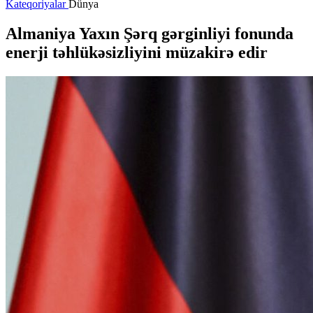
Kateqoriyalar
Dünya
Almaniya Yaxın Şərq gərginliyi fonunda
enerji təhlükəsizliyini müzakirə edir