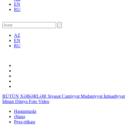
EN
RU
AZ
EN
RU
BÜTÜN XƏBƏRLƏR
Siyasət
Cəmiyyət
Mədəniyyət
İqtisadiyyat
İdman
Dünya
Foto
Video
Haqqımızda
Əlaqə
Peşə etikası