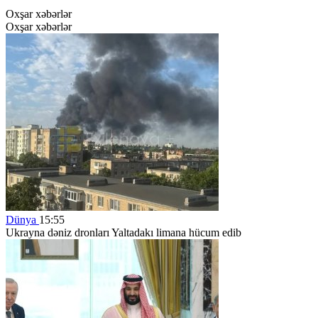
Oxşar xəbərlər
Oxşar xəbərlər
Dünya
15:55
Ukrayna dəniz dronları Yaltadakı limana hücum edib