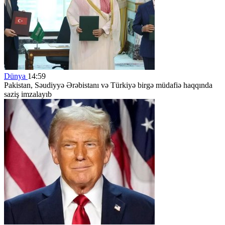
Dünya
14:59
Pakistan, Səudiyyə Ərəbistanı və Türkiyə birgə müdafiə haqqında
saziş imzalayıb