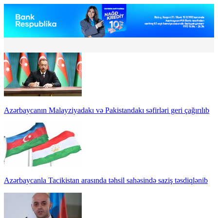
Azərbaycanın Malayziyadakı və Pakistandakı səfirləri geri çağırılıb
Azərbaycanla Tacikistan arasında təhsil sahəsində saziş təsdiqlənib