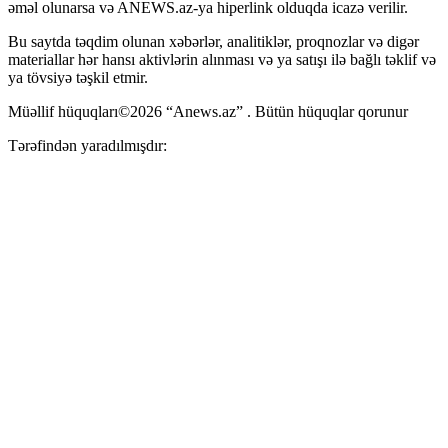
əməl olunarsa və ANEWS.az-ya hiperlink olduqda icazə verilir.
Bu saytda təqdim olunan xəbərlər, analitiklər, proqnozlar və digər
materiallar hər hansı aktivlərin alınması və ya satışı ilə bağlı təklif və
ya tövsiyə təşkil etmir.
Müəllif hüquqları©2026 “Anews.az” . Bütün hüquqlar qorunur
Tərəfindən yaradılmışdır: