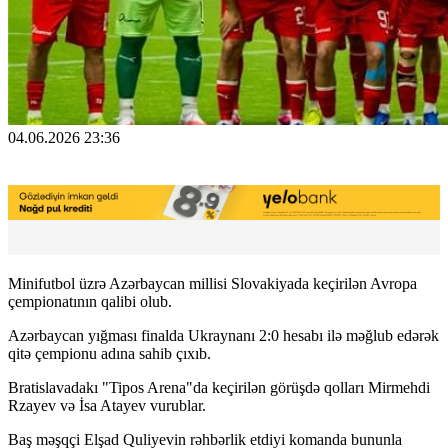
04.06.2026 23:36
Minifutbol üzrə Azərbaycan millisi Slovakiyada keçirilən Avropa
çempionatının qalibi olub.
Azərbaycan yığması finalda Ukraynanı 2:0 hesabı ilə məğlub edərək
qitə çempionu adına sahib çıxıb.
Bratislavadakı "Tipos Arena"da keçirilən görüşdə qolları Mirmehdi
Rzayev və İsa Atayev vurublar.
Baş məşqçi Elşad Quliyevin rəhbərlik etdiyi komanda bununla