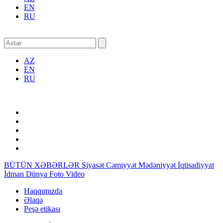
EN
RU
AZ
EN
RU
BÜTÜN XƏBƏRLƏR
Siyasət
Cəmiyyət
Mədəniyyət
İqtisadiyyat
İdman
Dünya
Foto
Video
Haqqımızda
Əlaqə
Peşə etikası