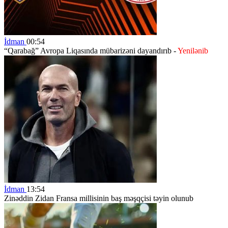
İdman
00:54
“Qarabağ” Avropa Liqasında mübarizəni dayandırıb -
Yenilənib
İdman
13:54
Zinəddin Zidan Fransa millisinin baş məşqçisi təyin olunub