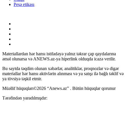
Peşə etikası
Materiallardan hər hansı istifadəyə yalnız təkrar çap qaydalarına
əməl olunarsa və ANEWS.az-ya hiperlink olduqda icazə verilir.
Bu saytda təqdim olunan xəbərlər, analitiklər, proqnozlar və digər
materiallar hər hansı aktivlərin alınması və ya satışı ilə bağlı təklif və
ya tövsiyə təşkil etmir.
Müəllif hüquqları©2026 “Anews.az” . Bütün hüquqlar qorunur
Tərəfindən yaradılmışdır: