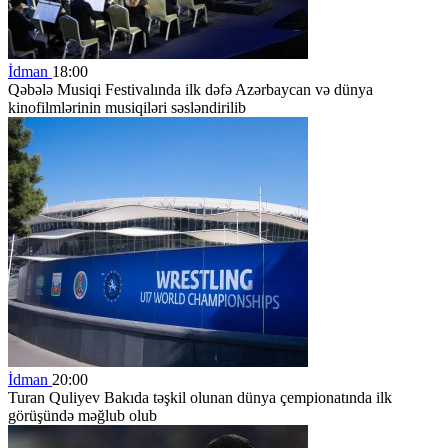
İdman
18:00
Qəbələ Musiqi Festivalında ilk dəfə Azərbaycan və dünya
kinofilmlərinin musiqiləri səsləndirilib
İdman
20:00
Turan Quliyev Bakıda təşkil olunan dünya çempionatında ilk
görüşündə məğlub olub