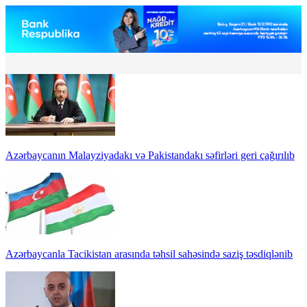
Azərbaycanın Malayziyadakı və Pakistandakı səfirləri geri çağırılıb
Azərbaycanla Tacikistan arasında təhsil sahəsində saziş təsdiqlənib