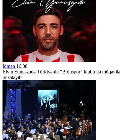
İdman
16:38
Elvin Yunuszadə Türkiyənin "Boluspor" klubu ilə müqavilə
imzalayıb