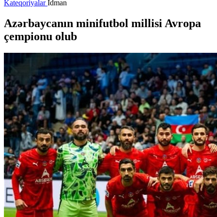
Kateqoriyalar
İdman
Azərbaycanın minifutbol millisi Avropa
çempionu olub