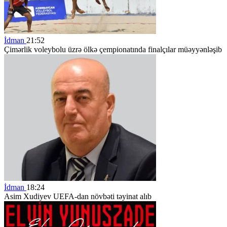
İdman
21:52
Çimərlik voleybolu üzrə ölkə çempionatında finalçılar müəyyənləşib
İdman
18:24
Asim Xudiyev UEFA-dan növbəti təyinat alıb