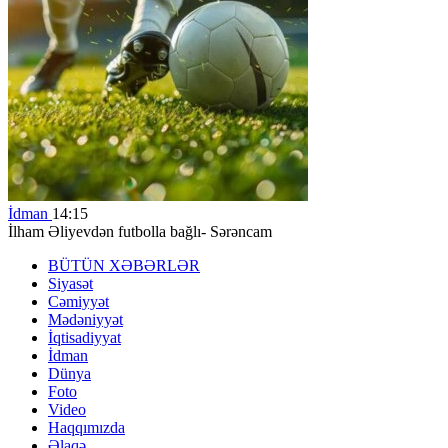
İdman
14:15
İlham Əliyevdən futbolla bağlı- Sərəncam
BÜTÜN XƏBƏRLƏR
Siyasət
Cəmiyyət
Mədəniyyət
İqtisadiyyat
İdman
Dünya
Foto
Video
Haqqımızda
Əlaqə