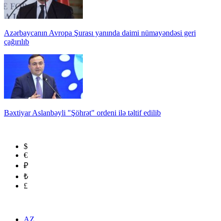
Azərbaycanın Avropa Şurası yanında daimi nümayəndəsi geri
çağırılıb
Bəxtiyar Aslanbəyli "Şöhrət" ordeni ilə təltif edilib
$
€
₽
₺
£
AZ