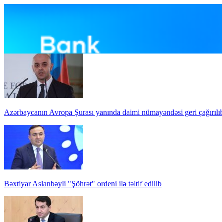
Azərbaycanın Avropa Şurası yanında daimi nümayəndəsi geri çağırılı
Bəxtiyar Aslanbəyli "Şöhrət" ordeni ilə təltif edilib