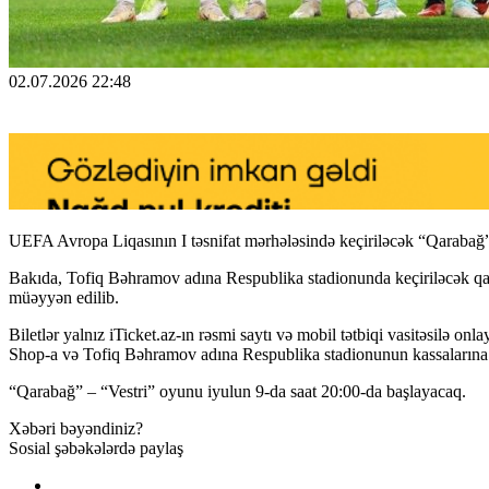
02.07.2026 22:48
UEFA Avropa Liqasının I təsnifat mərhələsində keçiriləcək “Qarabağ” 
Bakıda, Tofiq Bəhramov adına Respublika stadionunda keçiriləcək qarş
müəyyən edilib.
Biletlər yalnız iTicket.az-ın rəsmi saytı və mobil tətbiqi vasitəsilə 
Shop-a və Tofiq Bəhramov adına Respublika stadionunun kassalarına m
“Qarabağ” – “Vestri” oyunu iyulun 9-da saat 20:00-da başlayacaq.
Xəbəri bəyəndiniz?
Sosial şəbəkələrdə paylaş