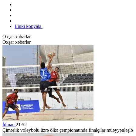
Linki kopyala
Oxşar xəbərlər
Oxşar xəbərlər
İdman
21:52
Çimərlik voleybolu üzrə ölkə çempionatında finalçılar müəyyənləşib