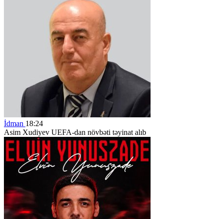
İdman
18:24
Asim Xudiyev UEFA-dan növbəti təyinat alıb