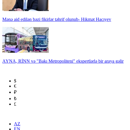
Mənə aid edilən bəzi fikirlər təhrif olunub- Hikmət Hacıyev
AYNA, RİNN və "Bakı Metropoliteni" ekspertlərlə bir araya gəlir
$
€
₽
₺
£
AZ
EN