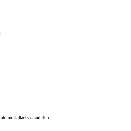
b
in musiqiləri səsləndirilib