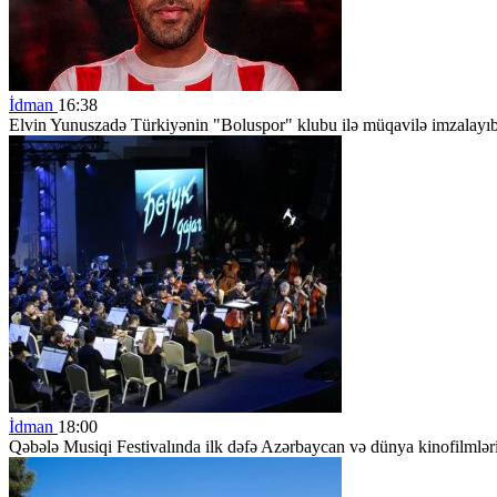
İdman
16:38
Elvin Yunuszadə Türkiyənin "Boluspor" klubu ilə müqavilə imzalayı
İdman
18:00
Qəbələ Musiqi Festivalında ilk dəfə Azərbaycan və dünya kinofilmlərin