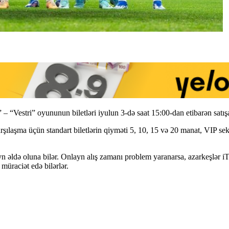
– “Vestri” oyununun biletləri iyulun 3-də saat 15:00-dan etibarən satı
ılaşma üçün standart biletlərin qiyməti 5, 10, 15 və 20 manat, VIP sek
onlayn əldə oluna bilər. Onlayn alış zamanı problem yaranarsa, azarkeşlə
üraciət edə bilərlər.