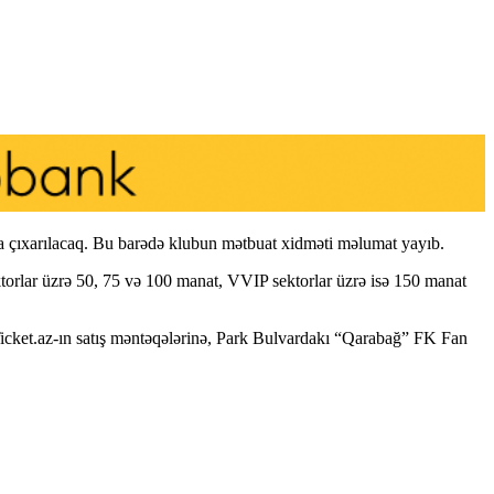
şa çıxarılacaq. Bu barədə klubun mətbuat xidməti məlumat yayıb.
torlar üzrə 50, 75 və 100 manat, VVIP sektorlar üzrə isə 150 manat
r iTicket.az-ın satış məntəqələrinə, Park Bulvardakı “Qarabağ” FK Fan