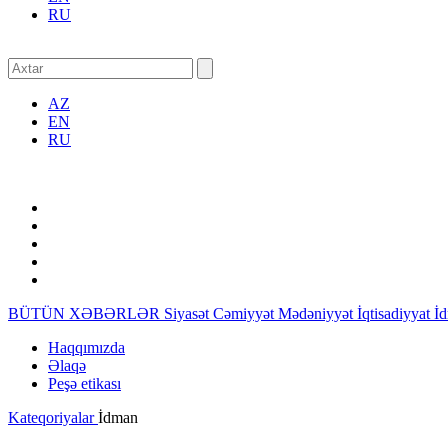
RU
AZ
EN
RU
BÜTÜN XƏBƏRLƏR
Siyasət
Cəmiyyət
Mədəniyyət
İqtisadiyyat
İ
Haqqımızda
Əlaqə
Peşə etikası
Kateqoriyalar
İdman