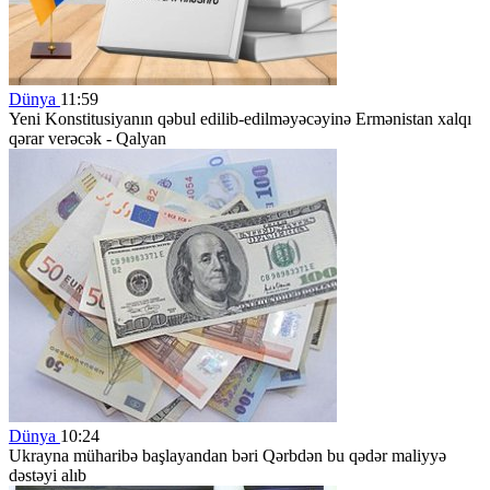
Dünya
11:59
Yeni Konstitusiyanın qəbul edilib-edilməyəcəyinə Ermənistan xalqı
qərar verəcək - Qalyan
Dünya
10:24
Ukrayna müharibə başlayandan bəri Qərbdən bu qədər maliyyə
dəstəyi alıb