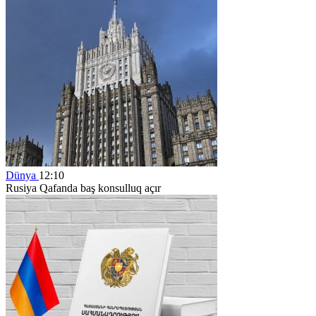
Dünya
12:10
Rusiya Qafanda baş konsulluq açır