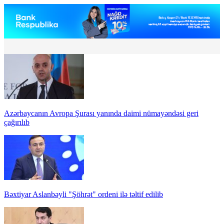
Azərbaycanın Avropa Şurası yanında daimi nümayəndəsi geri
çağırılıb
Bəxtiyar Aslanbəyli "Şöhrət" ordeni ilə təltif edilib