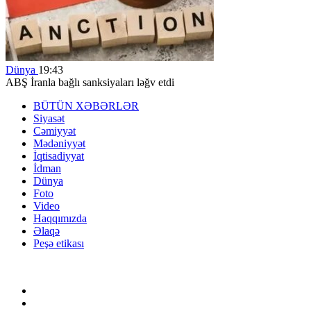
Dünya
19:43
ABŞ İranla bağlı sanksiyaları ləğv etdi
BÜTÜN XƏBƏRLƏR
Siyasət
Cəmiyyət
Mədəniyyət
İqtisadiyyat
İdman
Dünya
Foto
Video
Haqqımızda
Əlaqə
Peşə etikası