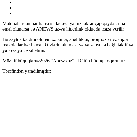
Materiallardan hər hansı istifadəyə yalnız təkrar çap qaydalarına
əməl olunarsa və ANEWS.az-ya hiperlink olduqda icazə verilir.
Bu saytda təqdim olunan xəbərlər, analitiklər, proqnozlar və digər
materiallar hər hansı aktivlərin alınması və ya satışı ilə bağlı təklif və
ya tövsiyə təşkil etmir.
Müəllif hüquqları©2026 “Anews.az” . Bütün hüquqlar qorunur
Tərəfindən yaradılmışdır: