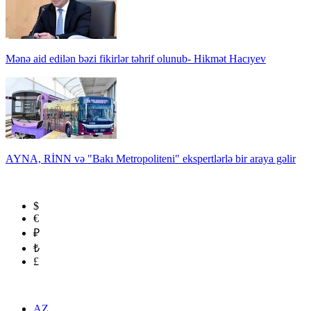
Mənə aid edilən bəzi fikirlər təhrif olunub- Hikmət Hacıyev
AYNA, RİNN və "Bakı Metropoliteni" ekspertlərlə bir araya gəlir
$
€
₽
₺
£
AZ