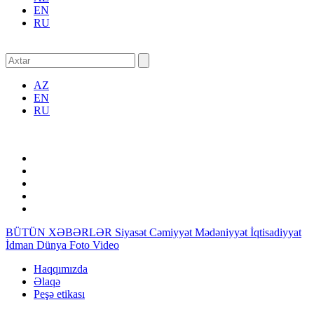
EN
RU
AZ
EN
RU
BÜTÜN XƏBƏRLƏR
Siyasət
Cəmiyyət
Mədəniyyət
İqtisadiyyat
İdman
Dünya
Foto
Video
Haqqımızda
Əlaqə
Peşə etikası