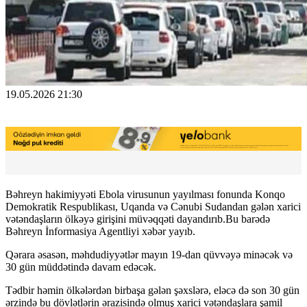
19.05.2026 21:30
Bəhreyn hakimiyyəti Ebola virusunun yayılması fonunda Konqo
Demokratik Respublikası, Uqanda və Cənubi Sudandan gələn xarici
vətəndaşların ölkəyə girişini müvəqqəti dayandırıb.Bu barədə
Bəhreyn İnformasiya Agentliyi xəbər yayıb.
Qərara əsasən, məhdudiyyətlər mayın 19-dan qüvvəyə minəcək və
30 gün müddətində davam edəcək.
Tədbir həmin ölkələrdən birbaşa gələn şəxslərə, eləcə də son 30 gün
ərzində bu dövlətlərin ərazisində olmuş xarici vətəndaşlara şamil