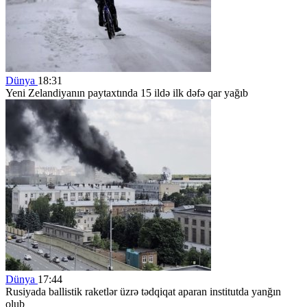
Dünya
18:31
Yeni Zelandiyanın paytaxtında 15 ildə ilk dəfə qar yağıb
Dünya
17:44
Rusiyada ballistik raketlər üzrə tədqiqat aparan institutda yanğın
olub