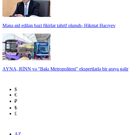
Mənə aid edilən bəzi fikirlər təhrif olunub- Hikmət Hacıyev
AYNA, RİNN və "Bakı Metropoliteni" ekspertlərlə bir araya gəlir
$
€
₽
₺
£
AZ