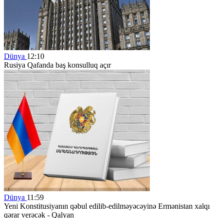
Dünya
12:10
Rusiya Qafanda baş konsulluq açır
Dünya
11:59
Yeni Konstitusiyanın qəbul edilib-edilməyəcəyinə Ermənistan xalqı
qərar verəcək - Qalyan