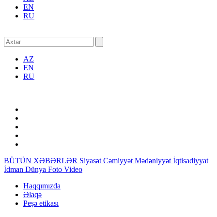
EN
RU
AZ
EN
RU
BÜTÜN XƏBƏRLƏR
Siyasət
Cəmiyyət
Mədəniyyət
İqtisadiyyat
İdman
Dünya
Foto
Video
Haqqımızda
Əlaqə
Peşə etikası