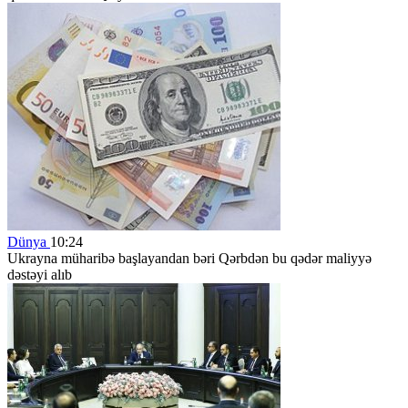
Dünya
10:24
Ukrayna müharibə başlayandan bəri Qərbdən bu qədər maliyyə
dəstəyi alıb