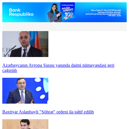
Azərbaycanın Avropa Şurası yanında daimi nümayəndəsi geri
çağırılıb
Bəxtiyar Aslanbəyli "Şöhrət" ordeni ilə təltif edilib