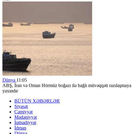
Dünya
11:05
ABŞ, İran və Oman Hörmüz boğazı ilə bağlı müvəqqəti razılaşmaya
yaxındır
BÜTÜN XƏBƏRLƏR
Siyasət
Cəmiyyət
Mədəniyyət
İqtisadiyyat
İdman
Dünya