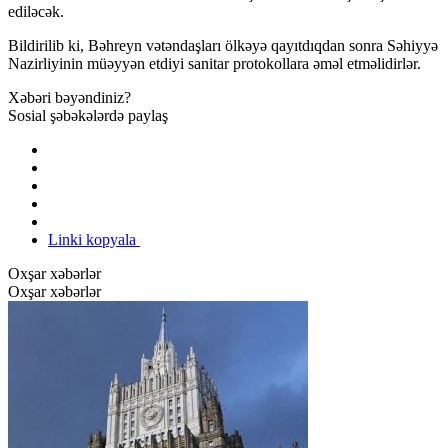
ediləcək.
Bildirilib ki, Bəhreyn vətəndaşları ölkəyə qayıtdıqdan sonra Səhiyyə
Nazirliyinin müəyyən etdiyi sanitar protokollara əməl etməlidirlər.
Xəbəri bəyəndiniz?
Sosial şəbəkələrdə paylaş
Linki kopyala
Oxşar xəbərlər
Oxşar xəbərlər