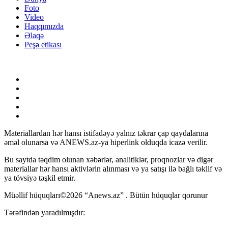
Foto
Video
Haqqımızda
Əlaqə
Peşə etikası
Materiallardan hər hansı istifadəyə yalnız təkrar çap qaydalarına
əməl olunarsa və ANEWS.az-ya hiperlink olduqda icazə verilir.
Bu saytda təqdim olunan xəbərlər, analitiklər, proqnozlar və digər
materiallar hər hansı aktivlərin alınması və ya satışı ilə bağlı təklif və
ya tövsiyə təşkil etmir.
Müəllif hüquqları©2026 “Anews.az” . Bütün hüquqlar qorunur
Tərəfindən yaradılmışdır: