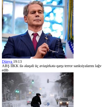
Dünya
19:13
ABŞ İİKK ilə əlaqəli üç aviaşirkətə qarşı terror sanksiyalarını ləğv
edib