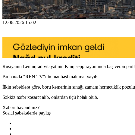
12.06.2026 15:02
Rusiyanın Leninqrad vilayətinin Kinqisepp rayonunda baş verən partl
Bu barədə "REN TV"nin mənbəsi məlumat yayıb.
İlkin səbəblərə görə, boru kəmərinin sınağı zamanı hermetiklik pozulu
Səkkiz nəfər xəsarət alıb, onlardan üçü həlak olub.
Xəbəri bəyəndiniz?
Sosial şəbəkələrdə paylaş