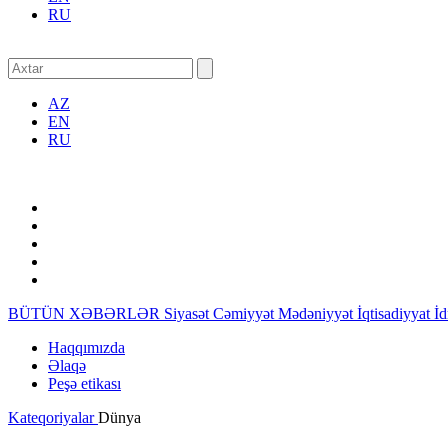
RU
AZ
EN
RU
BÜTÜN XƏBƏRLƏR
Siyasət
Cəmiyyət
Mədəniyyət
İqtisadiyyat
İ
Haqqımızda
Əlaqə
Peşə etikası
Kateqoriyalar
Dünya