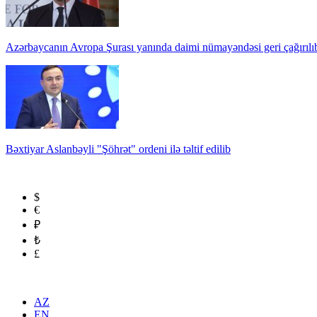
Azərbaycanın Avropa Şurası yanında daimi nümayəndəsi geri çağırılı
Bəxtiyar Aslanbəyli "Şöhrət" ordeni ilə təltif edilib
$
€
₽
₺
£
AZ
EN