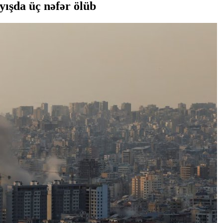
ışda üç nəfər ölüb