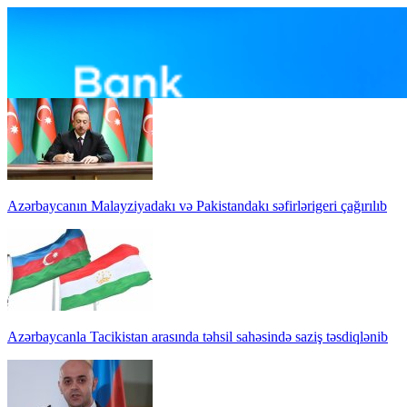
Azərbaycanın Malayziyadakı və Pakistandakı səfirlərigeri çağırılıb
Azərbaycanla Tacikistan arasında təhsil sahəsində saziş təsdiqlənib