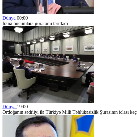
Dünya
00:00
İrana hücumlara görə onu təriflədi
Dünya
19:00
Ərdoğanın sədrliyi ilə Türkiyə Milli Təhlükəsizlik Şurasının iclası keçi