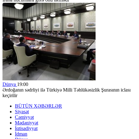
Dünya
19:00
Ərdoğanın sədrliyi ilə Türkiyə Milli Təhlükəsizlik Şurasının iclası
keçirilir
BÜTÜN XƏBƏRLƏR
Siyasət
Cəmiyyət
Mədəniyyət
İqtisadiyyat
İdman