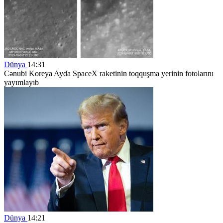
Dünya
14:31
Cənubi Koreya Ayda SpaceX raketinin toqquşma yerinin fotolarını
yayımlayıb
Dünya
14:21