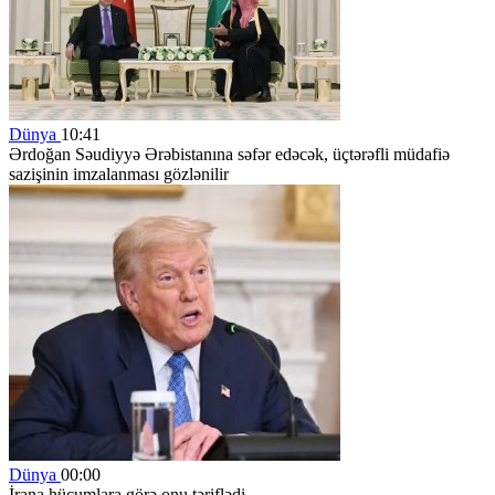
Dünya
10:41
Ərdoğan Səudiyyə Ərəbistanına səfər edəcək, üçtərəfli müdafiə
sazişinin imzalanması gözlənilir
Dünya
00:00
İrana hücumlara görə onu təriflədi