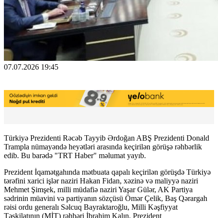
07.07.2026 19:45
Türkiyə Prezidenti Rəcəb Tayyib Ərdoğan ABŞ Prezidenti Donald
Trampla nümayəndə heyətləri arasında keçirilən görüşə rəhbərlik
edib. Bu barədə "TRT Haber" məlumat yayıb.
Prezident İqamətgahında mətbuata qapalı keçirilən görüşdə Türkiyə
tərəfini xarici işlər naziri Hakan Fidan, xəzinə və maliyyə naziri
Mehmet Şimşek, milli müdafiə naziri Yaşar Gülər, AK Partiya
sədrinin müavini və partiyanın sözçüsü Ömər Çelik, Baş Qərargah
rəisi ordu generalı Səlcuq Bayraktaroğlu, Milli Kəşfiyyat
Təşkilatının (MİT) rəhbəri İbrahim Kalın, Prezident