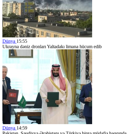
Dünya
15:55
Ukrayna dəniz dronları Yaltadakı limana hücum edib
Dünya
14:59
Pakistan, Səudiyyə Ərəbistanı və Türkiyə birgə müdafiə haqqında