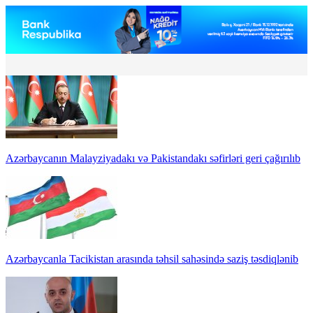
Azərbaycanın Malayziyadakı və Pakistandakı səfirləri geri çağırılıb
Azərbaycanla Tacikistan arasında təhsil sahəsində saziş təsdiqlənib