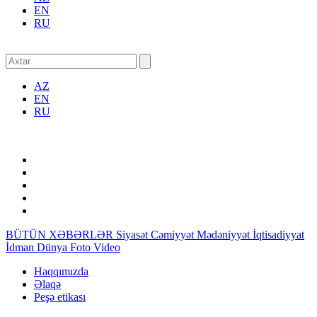
EN
RU
AZ
EN
RU
BÜTÜN XƏBƏRLƏR
Siyasət
Cəmiyyət
Mədəniyyət
İqtisadiyyat
İdman
Dünya
Foto
Video
Haqqımızda
Əlaqə
Peşə etikası