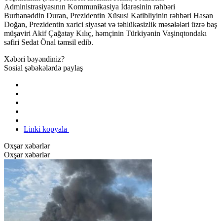
Administrasiyasının Kommunikasiya İdarəsinin rəhbəri
Burhanəddin Duran, Prezidentin Xüsusi Katibliyinin rəhbəri Hasan
Doğan, Prezidentin xarici siyasət və təhlükəsizlik məsələləri üzrə baş
müşaviri Akif Çağatay Kılıç, həmçinin Türkiyənin Vaşinqtondakı
səfiri Sedat Önal təmsil edib.
Xəbəri bəyəndiniz?
Sosial şəbəkələrdə paylaş
Linki kopyala
Oxşar xəbərlər
Oxşar xəbərlər