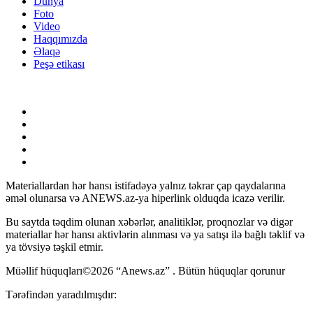
Dünya
Foto
Video
Haqqımızda
Əlaqə
Peşə etikası
Materiallardan hər hansı istifadəyə yalnız təkrar çap qaydalarına
əməl olunarsa və ANEWS.az-ya hiperlink olduqda icazə verilir.
Bu saytda təqdim olunan xəbərlər, analitiklər, proqnozlar və digər
materiallar hər hansı aktivlərin alınması və ya satışı ilə bağlı təklif və
ya tövsiyə təşkil etmir.
Müəllif hüquqları©2026 “Anews.az” . Bütün hüquqlar qorunur
Tərəfindən yaradılmışdır: