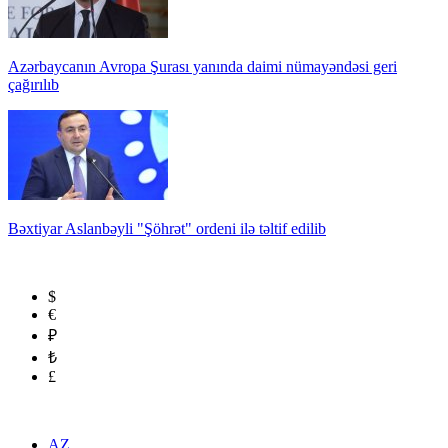
Azərbaycanın Avropa Şurası yanında daimi nümayəndəsi geri
çağırılıb
Bəxtiyar Aslanbəyli "Şöhrət" ordeni ilə təltif edilib
$
€
₽
₺
£
AZ