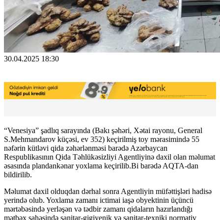
30.04.2025 18:30
“Venesiya” şadlıq sarayında (Bakı şəhəri, Xətai rayonu, General
S.Mehmandarov küçəsi, ev 352) keçirilmiş toy mərasimində 55
nəfərin kütləvi qida zəhərlənməsi barədə Azərbaycan
Respublikasının Qida Təhlükəsizliyi Agentliyinə daxil olan məlumat
əsasında plandankənar yoxlama keçirilib.Bi barədə AQTA-dan
bildirilib.
Məlumat daxil olduqdan dərhal sonra Agentliyin müfəttişləri hadisə
yerində olub. Yoxlama zamanı ictimai iaşə obyektinin üçüncü
mərtəbəsində yerləşən və tədbir zamanı qidaların hazırlandığı
mətbəx sahəsində sanitar-gigiyenik və sanitar-texniki normativ