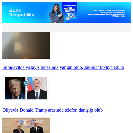
Sumqayıtda yaşayış binasında yanğın olub, sakinlər təxliyə edilib
Əliyevlə Donald Tramp arasında telefon danışığı olub