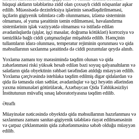
hüquqi aktların tələblərinə zidd olan çoxsaylı ciddi nöqsanlar aşkar
edilib. Müəssisədə dezinfeksiya işlərinin sənədləşdirilməməsi,
işçilərin gigiyenik təlimlərə cəlb olunmaması, izləmə sisteminin
olmaması, əl yuma şəraitinin təmin edilməməsi, havalandırma
sistemlərinin işlək vəziyyətdə olmaması və istifadə edilən
avadanlıqlarda (şişlər, işçi masalar, doğrama kötükləri) korroziya və
təmizliklə bağlı ciddi çatışmazlıqlar müşahidə edilib. Həmçinin
tullantıların idarə olunması, temperatur rejiminin qorunması və qida
məhsullarının saxlanma şəraitində də ciddi pozuntular qeydə alınıb.
Yoxlama zamanı toy mərasimində təqdim olunan və qida
zəhərlənməsi riski yüksək hesab edilən bəzi soyuq qəlyanaltıların və
salatların qida obyektinin rəhbəri tərəfindən atıldığı müəyyən edilib.
Yoxlama çərçivəsində istehlaka təqdim edilmiş digər qidalardan və
qida ilə təmasda olan səthlər, avadanlıqlar və işçi heyətin əllərindən
yaxma nümunələri götürülərək, Azərbaycan Qida Təhlükəsizliyi
İnstitutunun müvafiq sınaq laboratoriyasına təqdim edilib.
Ətraflı
Müayinələr nəticəsində obyektdə qida məhsullarının hazırlanması və
saxlanması zamanı sanitar-gigiyenik tələblərə riayət edilməməsinin
və çarpaz çirklənmənin qida zəhərlənməsinə səbəb olduğu müəyyən
edilib.