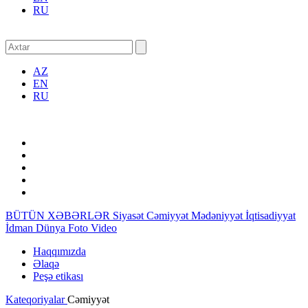
RU
AZ
EN
RU
BÜTÜN XƏBƏRLƏR
Siyasət
Cəmiyyət
Mədəniyyət
İqtisadiyyat
İdman
Dünya
Foto
Video
Haqqımızda
Əlaqə
Peşə etikası
Kateqoriyalar
Cəmiyyət