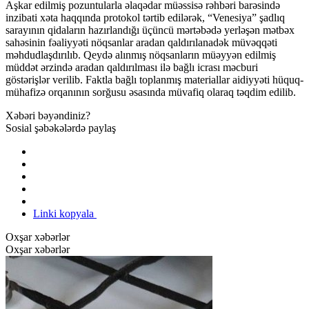
Aşkar edilmiş pozuntularla əlaqədar müəssisə rəhbəri barəsində
inzibati xəta haqqında protokol tərtib edilərək, “Venesiya” şadlıq
sarayının qidaların hazırlandığı üçüncü mərtəbədə yerləşən mətbəx
sahəsinin fəaliyyəti nöqsanlar aradan qaldırılanadək müvəqqəti
məhdudlaşdırılıb. Qeydə alınmış nöqsanların müəyyən edilmiş
müddət ərzində aradan qaldırılması ilə bağlı icrası məcburi
göstərişlər verilib. Faktla bağlı toplanmış materiallar aidiyyəti hüquq-
mühafizə orqanının sorğusu əsasında müvafiq olaraq təqdim edilib.
Xəbəri bəyəndiniz?
Sosial şəbəkələrdə paylaş
Linki kopyala
Oxşar xəbərlər
Oxşar xəbərlər