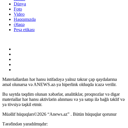
Dünya
Foto
Video
Haqqımızda
Əlaqə
Peşə etikası
Materiallardan hər hansı istifadəyə yalnız təkrar çap qaydalarına
əməl olunarsa və ANEWS.az-ya hiperlink olduqda icazə verilir.
Bu saytda təqdim olunan xəbərlər, analitiklər, proqnozlar və digər
materiallar hər hansı aktivlərin alınması və ya satışı ilə bağlı təklif və
ya tövsiyə təşkil etmir.
Müəllif hüquqları©2026 “Anews.az” . Bütün hüquqlar qorunur
Tərəfindən yaradılmışdır: