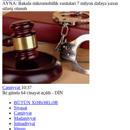
AYNA: Bakıda mikromobillik vasitələri 7 milyon dəfəyə yaxın
sifariş olunub
Cəmiyyət
10:37
İki gündə 64 cinayət açılıb - DİN
BÜTÜN XƏBƏRLƏR
Siyasət
Cəmiyyət
Mədəniyyət
İqtisadiyyat
İdman