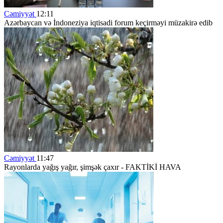
Cəmiyyət
12:11
Azərbaycan və İndoneziya iqtisadi forum keçirməyi müzakirə edib
Cəmiyyət
11:47
Rayonlarda yağış yağır, şimşək çaxır - FAKTİKİ HAVA