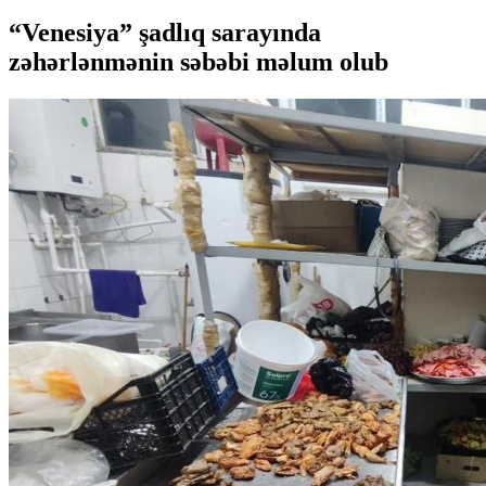
“Venesiya” şadlıq sarayında
zəhərlənmənin səbəbi məlum olub