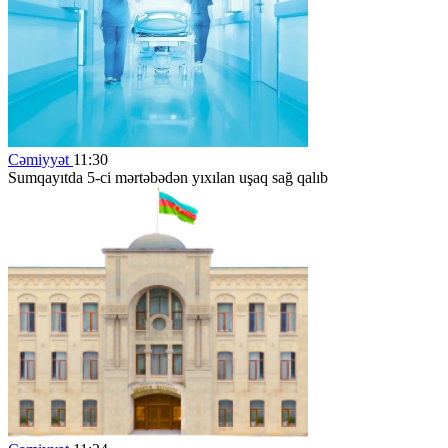
Cəmiyyət
11:30
Sumqayıtda 5-ci mərtəbədən yıxılan uşaq sağ qalıb