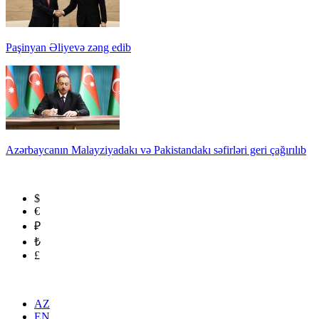
Paşinyan Əliyevə zəng edib
Azərbaycanın Malayziyadakı və Pakistandakı səfirləri geri çağırılıb
$
€
₽
₺
£
AZ
EN