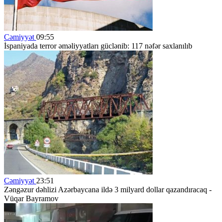
Cəmiyyət
09:55
İspaniyada terror əməliyyatları güclənib: 117 nəfər saxlanılıb
Cəmiyyət
23:51
Zəngəzur dəhlizi Azərbaycana ildə 3 milyard dollar qazandıracaq -
Vüqar Bayramov