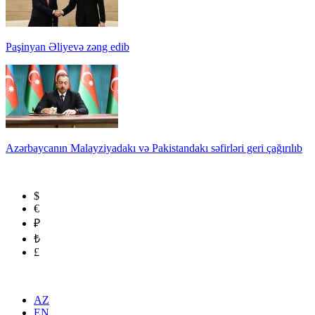
Paşinyan Əliyevə zəng edib
Azərbaycanın Malayziyadakı və Pakistandakı səfirləri geri çağırılıb
$
€
₽
₺
£
AZ
EN