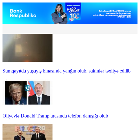
Sumqayıtda yaşayış binasında yanğın olub, sakinlər təxliyə edilib
Əliyevlə Donald Tramp arasında telefon danışığı olub