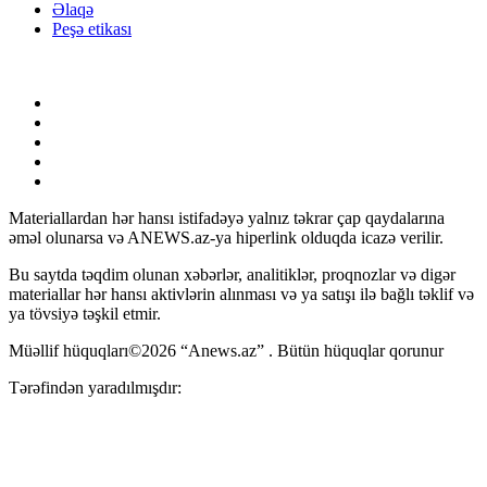
Əlaqə
Peşə etikası
Materiallardan hər hansı istifadəyə yalnız təkrar çap qaydalarına
əməl olunarsa və ANEWS.az-ya hiperlink olduqda icazə verilir.
Bu saytda təqdim olunan xəbərlər, analitiklər, proqnozlar və digər
materiallar hər hansı aktivlərin alınması və ya satışı ilə bağlı təklif və
ya tövsiyə təşkil etmir.
Müəllif hüquqları©2026 “Anews.az” . Bütün hüquqlar qorunur
Tərəfindən yaradılmışdır: