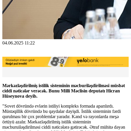
04.06.2025 11:22
Mərkəzləşdirilmiş istilik sisteminin məcburiləşdirilməsi müsbət
ciddi nəticələr verəcək. Bunu Milli Məclisin deputatı Hicran
Hüseynova deyib.
"Sovet dövründə evlərin istiliyi kompleks formada aparılırdı.
Müstəqillik dövründə bu qaydalar dəyişdi. İstilik sisteminin fərdi
qurulması bir çox problemlər yaradır. Kənd və rayonlarda meşə
örtüyü azalır. Mərkəzləşdirilmiş istilik sisteminin
məcburuiləşdirilməsi ciddi nəticələrə gətirəcək. Ətraf mühitə dəyən