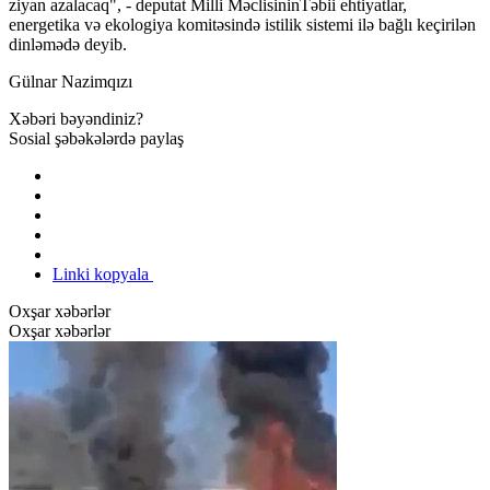
ziyan azalacaq", - deputat Milli MəclisininTəbii ehtiyatlar,
energetika və ekologiya komitəsində istilik sistemi ilə bağlı keçirilən
dinləmədə deyib.
Gülnar Nazimqızı
Xəbəri bəyəndiniz?
Sosial şəbəkələrdə paylaş
Linki kopyala
Oxşar xəbərlər
Oxşar xəbərlər