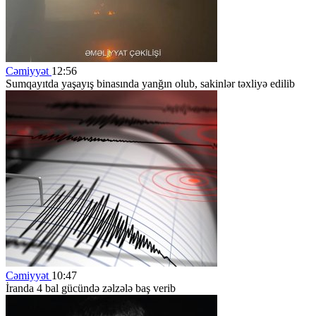
Cəmiyyət
12:56
Sumqayıtda yaşayış binasında yanğın olub, sakinlər təxliyə edilib
Cəmiyyət
10:47
İranda 4 bal gücündə zəlzələ baş verib