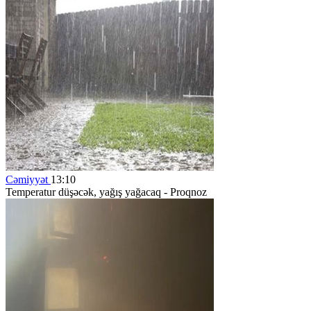
Cəmiyyət
13:10
Temperatur düşəcək, yağış yağacaq - Proqnoz