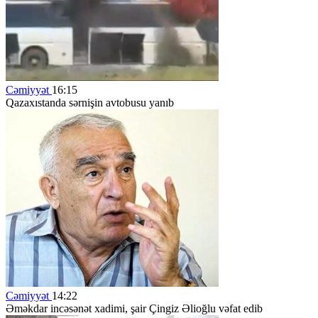
Cəmiyyət
16:15
Qazaxıstanda sərnişin avtobusu yanıb
Cəmiyyət
14:22
Əməkdar incəsənət xadimi, şair Çingiz Əlioğlu vəfat edib