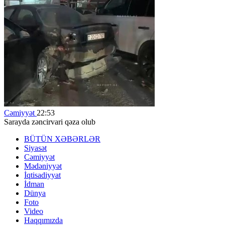
Cəmiyyət
22:53
Sarayda zəncirvari qəza olub
BÜTÜN XƏBƏRLƏR
Siyasət
Cəmiyyət
Mədəniyyət
İqtisadiyyat
İdman
Dünya
Foto
Video
Haqqımızda