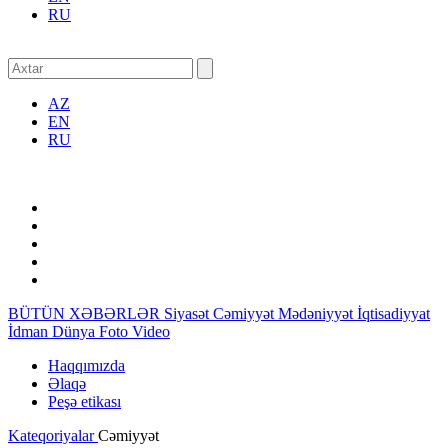
RU
AZ
EN
RU
BÜTÜN XƏBƏRLƏR
Siyasət
Cəmiyyət
Mədəniyyət
İqtisadiyyat
İdman
Dünya
Foto
Video
Haqqımızda
Əlaqə
Peşə etikası
Kateqoriyalar
Cəmiyyət