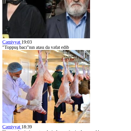
Cəmiyyət
19:03
"Toppuş bacı"nın atası da vəfat edib
Cəmiyyət
18:39