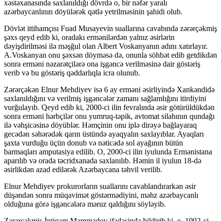
xəstəxanasında saxlanıldığı dövrdə o, bir nəfər yaralı
azərbaycanlının döyülərək qətlə yetrilməsinin şahidi olub.
Dövlət ittihamçısı Fuad Musayevin suallarına cavabında zərərçəkmiş
şəxs qeyd edib ki, oradakı ermənilərdən yalnız əsirlərin
dəyişdirilməsi ilə məşğul olan Albert Voskanyanın adını xatırlayır.
A.Voskanyan onu şəxsən döyməsə də, onunla söhbət edib getdikdən
sonra erməni nəzarətçilərə ona işgəncə verilməsinə dair göstəriş
verib və bu göstəriş qəddarlıqla icra olunub.
Zərərçəkən Elnur Mehdiyev isə 6 ay erməni əsirliyində Xankəndidə
saxlanıldığını və verilmiş işgəncələr zamanı sağlamlığını itirdiyini
vurğulayıb. Qeyd edib ki, 2000-ci ilin fevralında əsir götürüldükdən
sonra erməni hərbçilər onu yumruq-təpik, avtomat silahının qundağı
ilə vəhşicəsinə döyüblər. Həmçinin onu iplə dirəyə bağlayaraq
gecədən səhərədək qarın üstündə ayaqyalın saxlayıblar. Ayaqları
şaxta vurduğu üçün donub və nəticədə sol ayağının bütün
barmaqları amputasiya edilib. O, 2000-ci ilin iyulunda Ermənistana
aparılıb və orada təcridxanada saxlanılıb. Həmin il iyulun 18-də
əsirlikdən azad edilərək Azərbaycana təhvil verilib.
Elnur Mehdiyev prokurorların suallarını cavablandırarkən əsir
düşəndən sonra müqavimət göstərmədiyini, məhz azərbaycanlı
olduğuna görə işgəncələrə məruz qaldığını söyləyib.
Zərərçəkmiş İntiqam Məmmədov ifadəsində bildirib ki, o, 1992-ci