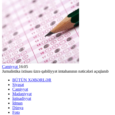
Cəmiyyət
16:05
Jurnalistika ixtisası üzrə qabiliyyət imtahanının nəticələri açıqlanıb
BÜTÜN XƏBƏRLƏR
Siyasət
Cəmiyyət
Mədəniyyət
İqtisadiyyat
İdman
Dünya
Foto