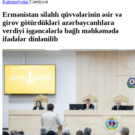
Kateqoriyalar
Cəmiyyət
Ermənistan silahlı qüvvələrinin əsir və
girov götürdükləri azərbaycanlılara
verdiyi işgəncələrlə bağlı məhkəmədə
ifadələr dinlənilib