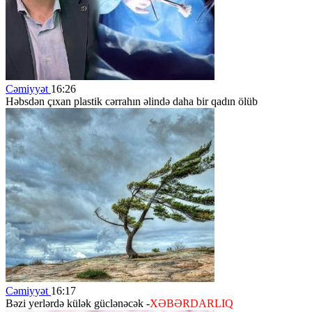
Cəmiyyət
16:26
Həbsdən çıxan plastik cərrahın əlində daha bir qadın ölüb
Cəmiyyət
16:17
Bəzi yerlərdə külək güclənəcək -
XƏBƏRDARLIQ