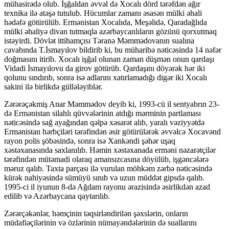
mühasirədə olub. İşğaldan əvvəl də Xocalı dörd tərəfdən ağır
texnika ilə atəşə tutulub. Hücumlar zamanı əsasən mülki əhali
hədəfə götürülüb. Ermənistan Xocalıda, Meşəlidə, Qaradağlıda
mülki əhaliyə divan tutmaqla azərbaycanlıların gözünü qorxutmaq
istəyirdi. Dövlət ittihamçısı Təranə Məmmədovanın sualına
cavabında T.İsmayılov bildirib ki, bu müharibə nəticəsində 14 nəfər
doğmasını itirib. Xocalı işğal olunan zaman düşmən onun qardaşı
Vidadi İsmayılovu da girov götürüb. Qardaşını döyərək hər iki
qolunu sındırıb, sonra isə adlarını xatırlamadığı digər iki Xocalı
sakini ilə birlikdə güllələyiblər.
Zərərəçəkmiş Anar Məmmədov deyib ki, 1993-cü il sentyabrın 23-
də Ermənistan silahlı qüvvələrinin atdığı mərminin partlaması
nəticəsində sağ ayağından qəlpə xəsarət alıb, yaralı vəziyyətdə
Ermənistan hərbçiləri tərəfindən əsir götürülərək əvvəlcə Xocavənd
rayon polis şöbəsində, sonra isə Xankəndi şəhər uşaq
xəstəxanasında saxlanılıb. Həmin xəstəxanada erməni nəzarətçilər
tərəfindən mütəmadi olaraq amansızcasına döyülüb, işgəncələrə
məruz qalıb. Taxta parçası ilə vurulan möhkəm zərbə nəticəsində
kürək nahiyəsində sümüyü sınıb və uzun müddət gipsdə qalıb.
1995-ci il iyunun 8-də Ağdam rayonu ərazisində əsirlikdən azad
edilib və Azərbaycana qaytarılıb.
Zərərçəkənlər, həmçinin təqsirləndirilən şəxslərin, onların
müdafiəçilərinin və özlərinin nümayəndələrinin də suallarını