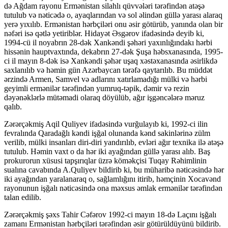
də Ağdam rayonu Ermənistan silahlı qüvvələri tərəfindən atəşə
tutulub və nəticədə o, ayaqlarından və sol əlindən güllə yarası alaraq
yerə yıxılıb. Ermənistan hərbçiləri onu əsir götürüb, yanında olan bir
nəfəri isə qətlə yetiriblər. Hidayət Əsgərov ifadəsində deyib ki,
1994-cü il noyabrın 28-dək Xankəndi şəhəri yaxınlığındakı hərbi
hissənin hauptvaxtında, dekabrın 27-dək Şuşa həbsxanasında, 1995-
ci il mayın 8-dək isə Xankəndi şəhər uşaq xəstəxanasında əsirlikdə
saxlanılıb və həmin gün Azərbaycan tərəfə qaytarılıb. Bu müddət
ərzində Armen, Samvel və adlarını xatırlamadığı mülki və hərbi
geyimli ermənilər tərəfindən yumruq-təpik, dəmir və rezin
dəyənəklərlə mütəmadi olaraq döyülüb, ağır işgəncələrə məruz
qalıb.
Zərərçəkmiş Aqil Quliyev ifadəsində vurğulayıb ki, 1992-ci ilin
fevralında Qaradağlı kəndi işğal olunanda kənd sakinlərinə zülm
verilib, mülki insanları diri-diri yandırılıb, evləri ağır texnika ilə atəşə
tutulub. Həmin vaxt o da hər iki ayağından güllə yarası alıb. Baş
prokurorun xüsusi tapşırıqlar üzrə köməkçisi Tuqay Rəhimlinin
sualına cavabında A.Quliyev bildirib ki, bu müharibə nəticəsində hər
iki ayağından yaralanaraq o, sağlamlığını itirib, həmçinin Xocavənd
rayonunun işğalı nəticəsində ona məxsus əmlak ermənilər tərəfindən
talan edilib.
Zərərçəkmiş şəxs Tahir Cəfərov 1992-ci mayın 18-də Laçını işğalı
zamanı Ermənistan hərbçiləri tərəfindən əsir götürüldüyünü bildirib.