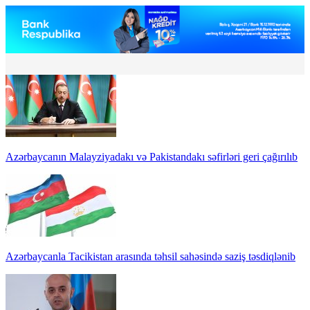
Azərbaycanın Malayziyadakı və Pakistandakı səfirləri geri çağırılıb
Azərbaycanla Tacikistan arasında təhsil sahəsində saziş təsdiqlənib