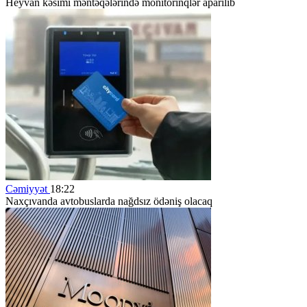
Heyvan kəsimi məntəqələrində monitorinqlər aparılıb
Cəmiyyət
18:22
Naxçıvanda avtobuslarda nağdsız ödəniş olacaq