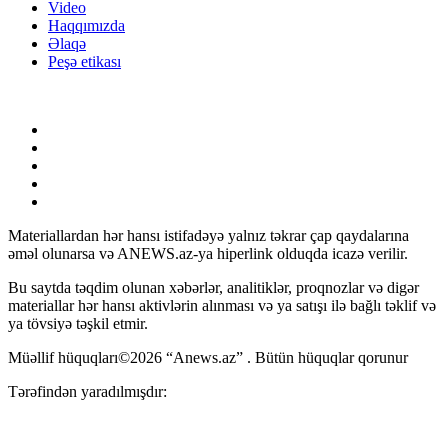
Video
Haqqımızda
Əlaqə
Peşə etikası
Materiallardan hər hansı istifadəyə yalnız təkrar çap qaydalarına
əməl olunarsa və ANEWS.az-ya hiperlink olduqda icazə verilir.
Bu saytda təqdim olunan xəbərlər, analitiklər, proqnozlar və digər
materiallar hər hansı aktivlərin alınması və ya satışı ilə bağlı təklif və
ya tövsiyə təşkil etmir.
Müəllif hüquqları©2026 “Anews.az” . Bütün hüquqlar qorunur
Tərəfindən yaradılmışdır: