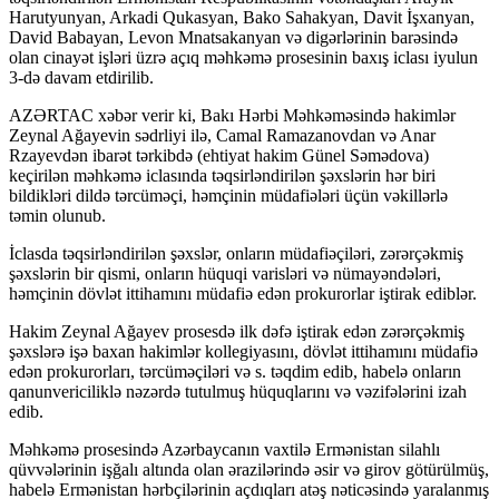
Harutyunyan, Arkadi Qukasyan, Bako Sahakyan, Davit İşxanyan,
David Babayan, Levon Mnatsakanyan və digərlərinin barəsində
olan cinayət işləri üzrə açıq məhkəmə prosesinin baxış iclası iyulun
3-də davam etdirilib.
AZƏRTAC xəbər verir ki, Bakı Hərbi Məhkəməsində hakimlər
Zeynal Ağayevin sədrliyi ilə, Camal Ramazanovdan və Anar
Rzayevdən ibarət tərkibdə (ehtiyat hakim Günel Səmədova)
keçirilən məhkəmə iclasında təqsirləndirilən şəxslərin hər biri
bildikləri dildə tərcüməçi, həmçinin müdafiələri üçün vəkillərlə
təmin olunub.
İclasda təqsirləndirilən şəxslər, onların müdafiəçiləri, zərərçəkmiş
şəxslərin bir qismi, onların hüquqi varisləri və nümayəndələri,
həmçinin dövlət ittihamını müdafiə edən prokurorlar iştirak ediblər.
Hakim Zeynal Ağayev prosesdə ilk dəfə iştirak edən zərərçəkmiş
şəxslərə işə baxan hakimlər kollegiyasını, dövlət ittihamını müdafiə
edən prokurorları, tərcüməçiləri və s. təqdim edib, habelə onların
qanunvericiliklə nəzərdə tutulmuş hüquqlarını və vəzifələrini izah
edib.
Məhkəmə prosesində Azərbaycanın vaxtilə Ermənistan silahlı
qüvvələrinin işğalı altında olan ərazilərində əsir və girov götürülmüş,
habelə Ermənistan hərbçilərinin açdıqları atəş nəticəsində yaralanmış