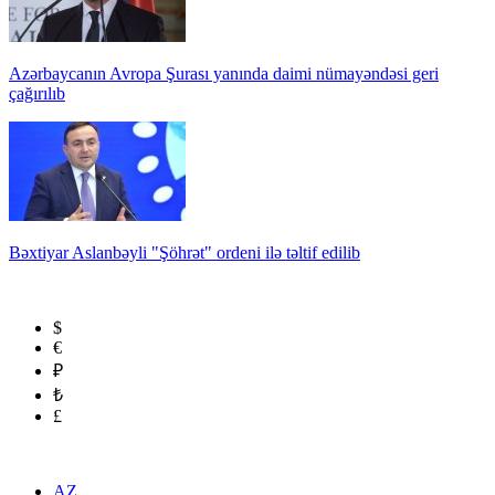
Azərbaycanın Avropa Şurası yanında daimi nümayəndəsi geri
çağırılıb
Bəxtiyar Aslanbəyli "Şöhrət" ordeni ilə təltif edilib
$
€
₽
₺
£
AZ