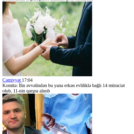
Cəmiyyət
17:04
Komitə: İlin əvvəlindən bu yana erkən evliliklə bağlı 14 müraciət
olub, 11-nin qarşısı alınıb