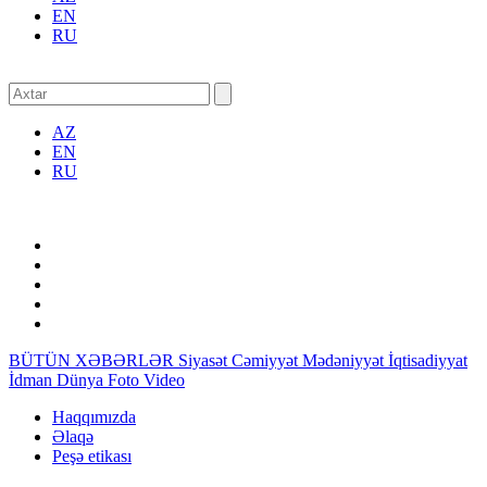
EN
RU
AZ
EN
RU
BÜTÜN XƏBƏRLƏR
Siyasət
Cəmiyyət
Mədəniyyət
İqtisadiyyat
İdman
Dünya
Foto
Video
Haqqımızda
Əlaqə
Peşə etikası