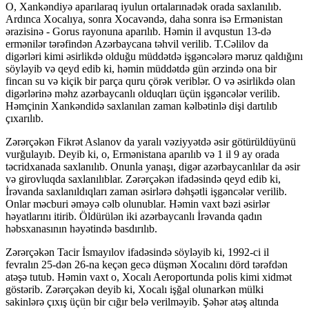
O, Xankəndiyə aparılaraq iyulun ortalarınadək orada saxlanılıb.
Ardınca Xocalıya, sonra Xocavəndə, daha sonra isə Ermənistan
ərazisinə - Gorus rayonuna aparılıb. Həmin il avqustun 13-də
ermənilər tərəfindən Azərbaycana təhvil verilib. T.Cəlilov da
digərləri kimi əsirlikdə olduğu müddətdə işgəncələrə məruz qaldığını
söyləyib və qeyd edib ki, həmin müddətdə gün ərzində ona bir
fincan su və kiçik bir parça quru çörək veriblər. O və əsirlikdə olan
digərlərinə məhz azərbaycanlı olduqları üçün işgəncələr verilib.
Həmçinin Xankəndidə saxlanılan zaman kəlbətinlə dişi dartılıb
çıxarılıb.
Zərərçəkən Fikrət Aslanov da yaralı vəziyyətdə əsir götürüldüyünü
vurğulayıb. Deyib ki, o, Ermənistana aparılıb və 1 il 9 ay orada
təcridxanada saxlanılıb. Onunla yanaşı, digər azərbaycanlılar da əsir
və girovluqda saxlanılıblar. Zərərçəkən ifadəsində qeyd edib ki,
İrəvanda saxlanıldıqları zaman əsirlərə dəhşətli işgəncələr verilib.
Onlar məcburi əməyə cəlb olunublar. Həmin vaxt bəzi əsirlər
həyatlarını itirib. Öldürülən iki azərbaycanlı İrəvanda qadın
həbsxanasının həyətində basdırılıb.
Zərərçəkən Tacir İsmayılov ifadəsində söyləyib ki, 1992-ci il
fevralın 25-dən 26-na keçən gecə düşmən Xocalını dörd tərəfdən
atəşə tutub. Həmin vaxt o, Xocalı Aeroportunda polis kimi xidmət
göstərib. Zərərçəkən deyib ki, Xocalı işğal olunarkən mülki
sakinlərə çıxış üçün bir cığır belə verilməyib. Şəhər atəş altında