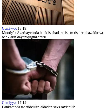
Cəmiyyət
18:19
Moody's: Azərbaycanda bank islahatları sistem risklərini azaldır və
bankların dayanıqlığını artırır
Cəmiyyət
17:14
Lənkəranda təqaüdçüləri aldadan şəxs saxlanılıb