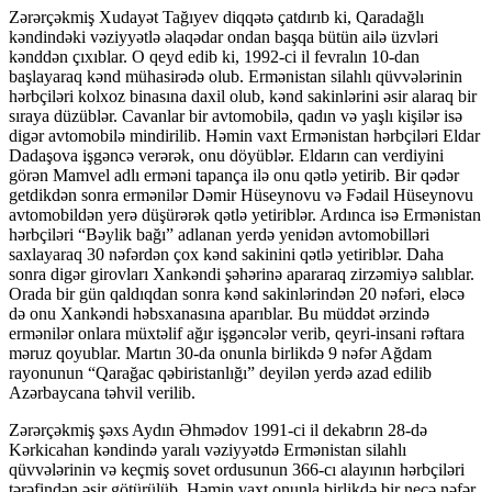
Zərərçəkmiş Xudayət Tağıyev diqqətə çatdırıb ki, Qaradağlı
kəndindəki vəziyyətlə əlaqədar ondan başqa bütün ailə üzvləri
kənddən çıxıblar. O qeyd edib ki, 1992-ci il fevralın 10-dan
başlayaraq kənd mühasirədə olub. Ermənistan silahlı qüvvələrinin
hərbçiləri kolxoz binasına daxil olub, kənd sakinlərini əsir alaraq bir
sıraya düzüblər. Cavanlar bir avtomobilə, qadın və yaşlı kişilər isə
digər avtomobilə mindirilib. Həmin vaxt Ermənistan hərbçiləri Eldar
Dadaşova işgəncə verərək, onu döyüblər. Eldarın can verdiyini
görən Mamvel adlı erməni tapança ilə onu qətlə yetirib. Bir qədər
getdikdən sonra ermənilər Dəmir Hüseynovu və Fədail Hüseynovu
avtomobildən yerə düşürərək qətlə yetiriblər. Ardınca isə Ermənistan
hərbçiləri “Bəylik bağı” adlanan yerdə yenidən avtomobilləri
saxlayaraq 30 nəfərdən çox kənd sakinini qətlə yetiriblər. Daha
sonra digər girovları Xankəndi şəhərinə apararaq zirzəmiyə salıblar.
Orada bir gün qaldıqdan sonra kənd sakinlərindən 20 nəfəri, eləcə
də onu Xankəndi həbsxanasına aparıblar. Bu müddət ərzində
ermənilər onlara müxtəlif ağır işgəncələr verib, qeyri-insani rəftara
məruz qoyublar. Martın 30-da onunla birlikdə 9 nəfər Ağdam
rayonunun “Qarağac qəbiristanlığı” deyilən yerdə azad edilib
Azərbaycana təhvil verilib.
Zərərçəkmiş şəxs Aydın Əhmədov 1991-ci il dekabrın 28-də
Kərkicahan kəndində yaralı vəziyyətdə Ermənistan silahlı
qüvvələrinin və keçmiş sovet ordusunun 366-cı alayının hərbçiləri
tərəfindən əsir götürülüb. Həmin vaxt onunla birlikdə bir neçə nəfər