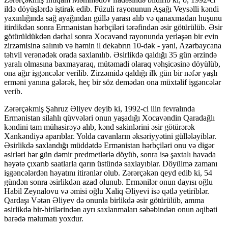
ildə döyüşlərdə iştirak edib. Füzuli rayonunun Aşağı Veysəlli kəndi
yaxınlığında sağ ayağından güllə yarası alıb və qanaxmadan huşunu
itirdikdən sonra Ermənistan hərbçiləri tərəfindən əsir götürülüb. Əsir
götürüldükdən dərhal sonra Xocavənd rayonunda yerləşən bir evin
zirzəmisinə salınıb və həmin il dekabrın 10-dək - yəni, Azərbaycana
təhvil verənədək orada saxlanılıb. Əsirlikdə qaldığı 35 gün ərzində
yaralı olmasına baxmayaraq, mütəmadi olaraq vəhşicəsinə döyülüb,
ona ağır işgəncələr verilib. Zirzəmidə qaldığı ilk gün bir nəfər yaşlı
erməni yanına gələrək, heç bir söz demədən ona müxtəlif işgəncələr
verib.
Zərərçəkmiş Şahruz Əliyev deyib ki, 1992-ci ilin fevralında
Ermənistan silahlı qüvvələri onun yaşadığı Xocavəndin Qaradağlı
kəndini tam mühasirəyə alıb, kənd sakinlərini əsir götürərək
Xankəndiyə aparıblar. Yolda cavanların əksəriyyətini güllələyiblər.
Əsirlikdə saxlandığı müddətdə Ermənistan hərbçiləri onu və digər
əsirləri hər gün dəmir predmetlərlə döyüb, sonra isə şaxtalı havada
həyətə çıxarıb saatlarla qarın üstündə saxlayıblar. Döyülmə zamanı
işgəncələrdən həyatını itirənlər olub. Zərərçəkən qeyd edib ki, 54
gündən sonra əsirlikdən azad olunub. Ermənilər onun dayısı oğlu
Habil Zeynalovu və əmisi oğlu Xaliq Əliyevi isə qətlə yetiriblər.
Qardaşı Vətən Əliyev də onunla birlikdə əsir götürülüb, amma
əsirlikdə bir-birilərindən ayrı saxlanmaları səbəbindən onun aqibəti
barədə məlumatı yoxdur.