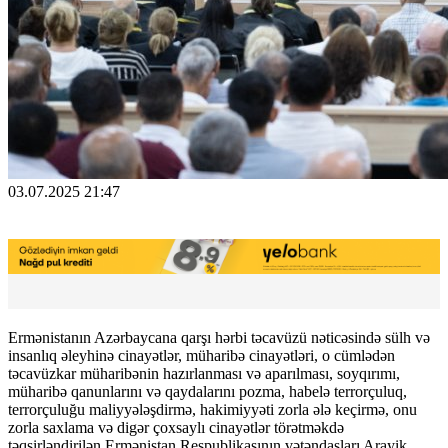
03.07.2025 21:47
Ermənistanın Azərbaycana qarşı hərbi təcavüzü nəticəsində sülh və
insanlıq əleyhinə cinayətlər, müharibə cinayətləri, o cümlədən
təcavüzkar müharibənin hazırlanması və aparılması, soyqırımı,
müharibə qanunlarını və qaydalarını pozma, habelə terrorçuluq,
terrorçuluğu maliyyələşdirmə, hakimiyyəti zorla ələ keçirmə, onu
zorla saxlama və digər çoxsaylı cinayətlər törətməkdə
təqsirləndirilən Ermənistan Respublikasının vətəndaşları Arayik