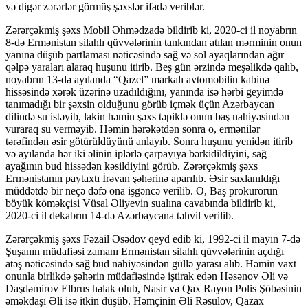
və digər zərərlər görmüş şəxslər ifadə veriblər.
Zərərçəkmiş şəxs Mobil Əhmədzadə bildirib ki, 2020-ci il noyabrın
8-də Ermənistan silahlı qüvvələrinin tankından atılan mərminin onun
yanına düşüb partlaması nəticəsində sağ və sol ayaqlarından ağır
qəlpə yaraları alaraq huşunu itirib. Beş gün ərzində meşəlikdə qalıb,
noyabrın 13-də ayılanda “Qazel” markalı avtomobilin kabinə
hissəsində xərək üzərinə uzadıldığını, yanında isə hərbi geyimdə
tanımadığı bir şəxsin olduğunu görüb içmək üçün Azərbaycan
dilində su istəyib, lakin həmin şəxs təpiklə onun baş nahiyəsindən
vuraraq su verməyib. Həmin hərəkətdən sonra o, ermənilər
tərəfindən əsir götürüldüyünü anlayıb. Sonra huşunu yenidən itirib
və ayılanda hər iki əlinin iplərlə çarpayıya bərkidildiyini, sağ
ayağının bud hissədən kəsildiyini görüb. Zərərçəkmiş şəxs
Ermənistanın paytaxtı İrəvan şəhərinə aparılıb. Əsir saxlanıldığı
müddətdə bir neçə dəfə ona işgəncə verilib. O, Baş prokurorun
böyük köməkçisi Vüsal Əliyevin sualına cavabında bildirib ki,
2020-ci il dekabrın 14-də Azərbaycana təhvil verilib.
Zərərçəkmiş şəxs Fəzail Əsədov qeyd edib ki, 1992-ci il mayın 7-də
Şuşanın müdafiəsi zamanı Ermənistan silahlı qüvvələrinin açdığı
atəş nəticəsində sağ bud nahiyəsindən güllə yarası alıb. Həmin vaxt
onunla birlikdə şəhərin müdafiəsində iştirak edən Həsənov Əli və
Daşdəmirov Elbrus həlak olub, Nasir və Qax Rayon Polis Şöbəsinin
əməkdaşı Əli isə itkin düşüb. Həmçinin Əli Rəsulov, Qazax