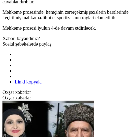
cavablandırıblar.
Məhkəmə prosesində, həmçinin zərərçəkmiş şəxslərin barələrində
keçirilmiş məhkəmə-tibbi ekspertizasının rəyləri elan edilib.
Məhkəmə prosesi iyulun 4-də davam etdiriləcək.
Xəbəri bəyəndiniz?
Sosial şəbəkələrdə paylaş
Linki kopyala
Oxşar xəbərlər
Oxşar xəbərlər