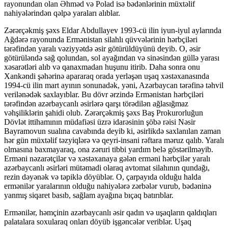
rayonundan olan Əhməd və Polad isə bədənlərinin müxtəlif
nahiyələrindən qəlpə yaraları alıblar.
Zərərçəkmiş şəxs Eldar Abdullayev 1993-cü ilin iyun-iyul aylarında
Ağdərə rayonunda Ermənistan silahlı qüvvələrinin hərbçiləri
tərəfindən yaralı vəziyyətdə əsir götürüldüyünü deyib. O, əsir
götürüləndə sağ qolundan, sol ayağından və sinəsindən güllə yarası
xəsarətləri alıb və qanaxmadan huşunu itirib. Daha sonra onu
Xankəndi şəhərinə apararaq orada yerləşən uşaq xəstəxanasında
1994-cü ilin mart ayının sonunadək, yəni, Azərbaycan tərəfinə təhvil
verilənədək saxlayıblar. Bu dövr ərzində Ermənistan hərbçiləri
tərəfindən azərbaycanlı əsirlərə qarşı törədilən ağlasığmaz
vəhşiliklərin şahidi olub. Zərərçəkmiş şəxs Baş Prokurorluğun
Dövlət ittihamının müdafiəsi üzrə idarəsinin şöbə rəisi Nəsir
Bayramovun sualına cavabında deyib ki, əsirlikdə saxlanılan zaman
hər gün müxtəlif təzyiqlərə və qeyri-insani rəftara məruz qalıb. Yaralı
olmasına baxmayaraq, ona zəruri tibbi yardım belə göstərilməyib.
Erməni nəzarətçilər və xəstəxanaya gələn erməni hərbçilər yaralı
azərbaycanlı əsirləri mütəmadi olaraq avtomat silahının qundağı,
rezin dəyənək və təpiklə döyüblər. O, çarpayıda olduğu halda
ermənilər yaralarının olduğu nahiyələrə zərbələr vurub, bədəninə
yanmış siqaret basıb, sağlam ayağına bıçaq batırıblar.
Ermənilər, həmçinin azərbaycanlı əsir qadın və uşaqların qaldıqları
palatalara soxularaq onları döyüb işgəncələr veriblər. Uşaq