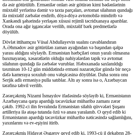
də əsir götürülüb. Ermənilər onları əsir götürən kimi bədənlərinin
müxtəlif yerlərinə dəmir və taxta parçaları, avtomat silahının qundağı
ilə müxtəlif zərbələr endirib, döyə-döyə avtomobilə mindirib və
Xankəndi şəhərində yerləşən xüsusi rejimli təcridxanaya aparıblar.
Orada ona ağır işgəncələr verilib, müxtəlif bərk predmetlərlə
döyülüb.
Dövlət ittihamçısı Vüsal Abdullayevin sualını cavablandıran
A.Əhmədov əsir götürülən zaman ayağından və başından qəlpə
yarası aldığını söyləyib. Ermənistan hərbçiləri onun yaralı olmasına
baxmayaraq, xəsarətlərin olduğu nahiyələrdən təpik və avtomat
silahının qundağı ilə zərbələr vurublar. Həbsxanada saxlanıldığı
təxminən 10-12 gün müddətində erməni nəzarətçilər gündə bir neçə
dəfə kameraya soxulub onu vəhşicəsinə döyüblər. Daha sonra onu
Serjik adlı erməniyə pulla satıblar. Altı ay sonra isə o, Azərbaycan
tərəfinə təhvil verilib.
Zərərçəkmiş Nizami İsmayılov ifadəsində söyləyib ki, Ermənistanın
Azərbaycana qarşı apardığı təcavüzkar müharibə zamanı zərər
çəkib. 1992-ci ilin fevralında Ermənistan silahlı qüvvələri Şuşanı
artilleriya ilə atəşə tutanda özü və anası yaralanıb. O qeyd edib ki
Ermənistanın apardığı təcavüzkar müharibə nəticəsində sağlamlığını,
yaxınlarını və ev-eşiyini itirib.
Zərərçəkmiş Hidayət Əsgərov qeyd edib ki, 1993-cü il dekabrın 28-